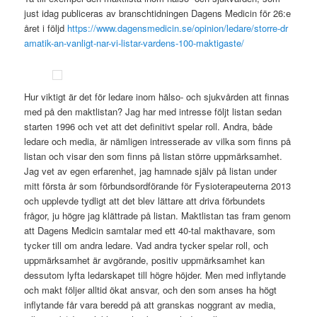
just idag publiceras av branschtidningen Dagens Medicin för 26:e
året i följd
https://www.dagensmedicin.se/opinion/ledare/storre-dr
amatik-an-vanligt-nar-vi-listar-vardens-100-maktigaste/
Hur viktigt är det för ledare inom hälso- och sjukvården att finnas
med på den maktlistan? Jag har med intresse följt listan sedan
starten 1996 och vet att det definitivt spelar roll. Andra, både
ledare och media, är nämligen intresserade av vilka som finns på
listan och visar den som finns på listan större uppmärksamhet.
Jag vet av egen erfarenhet, jag hamnade själv på listan under
mitt första år som förbundsordförande för Fysioterapeuterna 2013
och upplevde tydligt att det blev lättare att driva förbundets
frågor, ju högre jag klättrade på listan. Maktlistan tas fram genom
att Dagens Medicin samtalar med ett 40-tal makthavare, som
tycker till om andra ledare. Vad andra tycker spelar roll, och
uppmärksamhet är avgörande, positiv uppmärksamhet kan
dessutom lyfta ledarskapet till högre höjder. Men med inflytande
och makt följer alltid ökat ansvar, och den som anses ha högt
inflytande får vara beredd på att granskas noggrant av media,