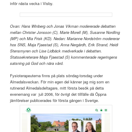
inför nästa vecka i Visby.
Ovan: Hans Winberg och Jonas Vikman modererade debatten
mellan Christer Jonsson (C), Marie Morell (M), Susanne Nordling
(MP) och Mia Frisk (KD). Nedan: Marianne Nordström modererar
hos SNS, Maja Fjaestad (S), Anna Nergårdh, Erik Strand, Heidi
Stensmyren och Lise Lidbäck medverkade i debatten.
Statssekreterare Maja Fjaestad (S) kommenterade regeringens
satsning på God och nära vård.
Fysioterapeuterna finns på plats söndag-torsdag under
Almedalsveckan. För min egen del känner jag mig som en
rutinerad Almedalsdeltagare, mitt första besök på detta
evenemang var juli 2006, för övrigt det tillfälle då Öppna
jämförelser publicerades för första gången i Sverige.