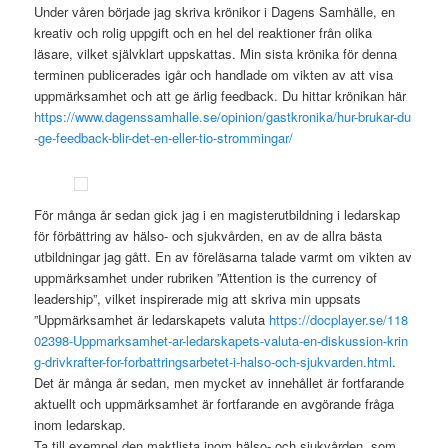
Under våren började jag skriva krönikor i Dagens Samhälle, en
kreativ och rolig uppgift och en hel del reaktioner från olika
läsare, vilket självklart uppskattas. Min sista krönika för denna
terminen publicerades igår och handlade om vikten av att visa
uppmärksamhet och att ge ärlig feedback. Du hittar krönikan här
https://www.dagenssamhalle.se/opinion/gastkronika/hur-brukar-du
-ge-feedback-blir-det-en-eller-tio-strommingar/
För många år sedan gick jag i en magisterutbildning i ledarskap
för förbättring av hälso- och sjukvården, en av de allra bästa
utbildningar jag gått. En av föreläsarna talade varmt om vikten av
uppmärksamhet under rubriken ”Attention is the currency of
leadership”, vilket inspirerade mig att skriva min uppsats
”Uppmärksamhet är ledarskapets valuta
https://docplayer.se/118
02398-Uppmarksamhet-ar-ledarskapets-valuta-en-diskussion-krin
g-drivkrafter-for-forbattringsarbetet-i-halso-och-sjukvarden.html
.
Det är många år sedan, men mycket av innehållet är fortfarande
aktuellt och uppmärksamhet är fortfarande en avgörande fråga
inom ledarskap.
Ta till exempel den maktlista inom hälso- och sjukvården, som