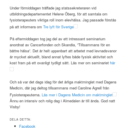
Under förmiddagen träffade jag statssekreteraren vid
utbildningsdepartementet Helene Öberg, för att samtala om
fysioterapeuters viktiga roll inom elevhälsa. Jag passade förstås
på att informera om
Tre lyft för Sverige
På eftermiddagen tog jag del av ett intressant seminarium
anordnat av Cancerfonden och Skandia, ”Tillsammans för en
bättre hälsa”. Det är helt uppenbart att arbetet med levnadsvanor
är mycket aktuellt, bland annat lyftes både fysisk aktivitet och
kost fram på ett ovanligt tydligt sätt. Läs mer om seminariet
här
Och så var det dags idag för det årliga maktminglet med Dagens
Medicin, där jag deltog tillsammans med Caroline Agrell från
Fysioterapeuterna.
Läs mer i Dagens Medicin om maktminglet
Ännu en intensiv och rolig dag i Almedalen är till ända. God natt
Visby!
DELA DETTA:
Facebook