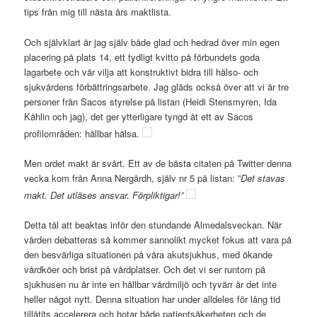
tips från mig till nästa års maktlista.
Och självklart är jag själv både glad och hedrad över min egen
placering på plats 14, ett tydligt kvitto på förbundets goda
lagarbete och vår vilja att konstruktivt bidra till hälso- och
sjukvårdens förbättringsarbete. Jag gläds också över att vi är tre
personer från Sacos styrelse på listan (Heidi Stensmyren, Ida
Kåhlin och jag), det ger ytterligare tyngd åt ett av Sacos
profilområden: hållbar hälsa.
Men ordet makt är svårt. Ett av de bästa citaten på Twitter denna
vecka kom från Anna Nergårdh, själv nr 5 på listan: ”
Det stavas
makt. Det utläses ansvar. Förpliktigar!”
Detta tål att beaktas inför den stundande Almedalsveckan. När
vården debatteras så kommer sannolikt mycket fokus att vara på
den besvärliga situationen på våra akutsjukhus, med ökande
vårdköer och brist på vårdplatser. Och det vi ser runtom på
sjukhusen nu är inte en hållbar vårdmiljö och tyvärr är det inte
heller något nytt. Denna situation har under alldeles för lång tid
tillåtits accelerera och hotar både patientsäkerheten och de