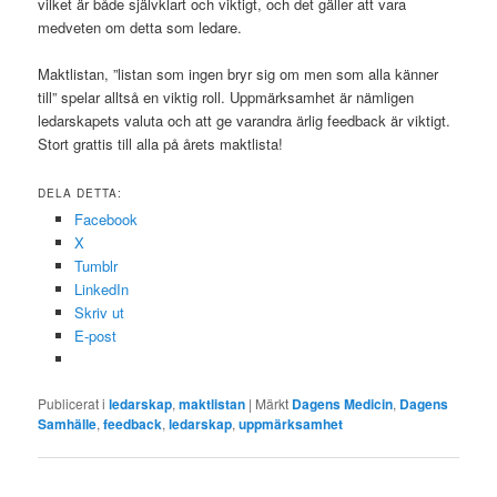
vilket är både självklart och viktigt, och det gäller att vara
medveten om detta som ledare.
Maktlistan, ”listan som ingen bryr sig om men som alla känner
till” spelar alltså en viktig roll. Uppmärksamhet är nämligen
ledarskapets valuta och att ge varandra ärlig feedback är viktigt.
Stort grattis till alla på årets maktlista!
DELA DETTA:
Facebook
X
Tumblr
LinkedIn
Skriv ut
E-post
Publicerat i
ledarskap
,
maktlistan
|
Märkt
Dagens Medicin
,
Dagens
Samhälle
,
feedback
,
ledarskap
,
uppmärksamhet