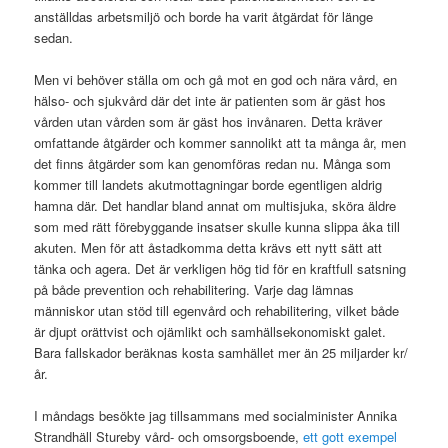
anställdas arbetsmiljö och borde ha varit åtgärdat för länge
sedan.
Men vi behöver ställa om och gå mot en god och nära vård, en
hälso- och sjukvård där det inte är patienten som är gäst hos
vården utan vården som är gäst hos invånaren. Detta kräver
omfattande åtgärder och kommer sannolikt att ta många år, men
det finns åtgärder
som kan genomföras redan nu. Många som
kommer till landets akutmottagningar borde egentligen aldrig
hamna där. Det handlar bland annat om multisjuka, sköra äldre
som med rätt förebyggande insatser skulle kunna slippa åka till
akuten. Men för att åstadkomma detta krävs ett nytt sätt att
tänka och agera. Det är verkligen hög tid för en kraftfull satsning
på både prevention och rehabilitering. Varje dag lämnas
människor utan stöd till egenvård och rehabilitering, vilket både
är djupt orättvist och ojämlikt och samhällsekonomiskt galet.
Bara fallskador beräknas kosta samhället mer än 25 miljarder kr/
år.
I måndags besökte jag tillsammans med socialminister Annika
Strandhäll Stureby vård- och omsorgsboende,
ett gott exempel