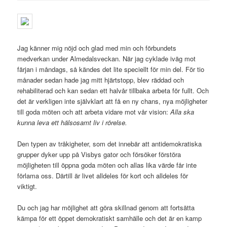
Jag känner mig nöjd och glad med min och förbundets
medverkan under Almedalsveckan. När jag cyklade iväg mot
färjan i måndags, så kändes det lite speciellt för min del. För tio
månader sedan hade jag mitt hjärtstopp, blev räddad och
rehabiliterad och kan sedan ett halvår tillbaka arbeta för fullt. Och
det är verkligen inte självklart att få en ny chans, nya möjligheter
till goda möten och att arbeta vidare mot vår vision:
Alla ska
kunna leva ett hälsosamt liv i rörelse.
Den typen av tråkigheter, som det innebär att antidemokratiska
grupper dyker upp på Visbys gator och försöker förstöra
möjligheten till öppna goda möten och allas lika värde får inte
förlama oss. Därtill är livet alldeles för kort och alldeles för
viktigt.
Du och jag har möjlighet att göra skillnad genom att fortsätta
kämpa för ett öppet demokratiskt samhälle och det är en kamp