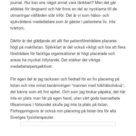
journal. Hur kan ens något annat vara tänkbart? Men det går
alldeles för långsamt och här finns en del av nycklarna till de
utmaningar välfärden står inför. Det är vi som hälso- och
sjukvårdens medarbetare som är gäster i patientens liv, inte
tvärtom.
Därför är det glädjande att allt fler patientföreträdare placeras
högt på maktlistan. Självklart är det också viktigt och bra att flera
företrädare för fackliga organisationer är högt placerade och
anses ha mycket inflytande. Det stärker det viktiga
medarbetarperspektivet.
För egen del är jag tacksam och hedrad för en fin placering på
listan och inte minst benämningen ”mannen med folkhälsofokus”,
det känns som ett fint epitet. Och som jag brukar påpeka, det här
inte en plats man får på egen hand, utan vårt goda teamarbete
tillsammans i förbundet skulle jag inte ta plats på listan.
Förhoppningsvis är också min placering på listan bra för alla
Sveriges fysioterapeuter.