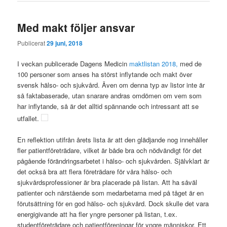
Med makt följer ansvar
Publicerat
29 juni, 2018
I veckan publicerade Dagens Medicin
maktlistan 2018
,
med de
100 personer som anses ha störst inflytande och makt över
svensk hälso- och sjukvård. Även om denna typ av listor inte är
så faktabaserade, utan snarare andras omdömen om vem som
har inflytande, så är det alltid spännande och intressant att se
utfallet.
En reflektion utifrån årets lista är att den glädjande nog innehåller
fler patientföreträdare, vilket är både bra och nödvändigt för det
pågående förändringsarbetet i hälso- och sjukvården. Självklart är
det också bra att flera företrädare för våra hälso- och
sjukvårdsprofessioner är bra placerade på listan. Att ha såväl
patienter och närstående som medarbetarna med på tåget är en
förutsättning för en god hälso- och sjukvård. Dock skulle det vara
energigivande att ha fler yngre personer på listan, t.ex.
studentföreträdare och patientföreningar för yngre människor. Ett