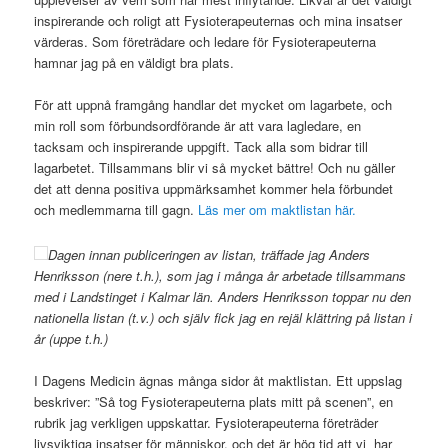
inspirerande och roligt att Fysioterapeuternas och mina insatser
värderas. Som företrädare och ledare för Fysioterapeuterna
hamnar jag på en väldigt bra plats.
För att uppnå framgång handlar det mycket om lagarbete, och
min roll som förbundsordförande är att vara lagledare, en
tacksam och inspirerande uppgift. Tack alla som bidrar till
lagarbetet. Tillsammans blir vi så mycket bättre! Och nu gäller
det att denna positiva uppmärksamhet kommer hela förbundet
och medlemmarna till gagn.
Läs mer om maktlistan här.
Dagen innan publiceringen av listan, träffade jag Anders
Henriksson (nere t.h.), som jag i många år arbetade tillsammans
med i Landstinget i Kalmar län. Anders Henriksson toppar nu den
nationella listan (t.v.) och själv fick jag en rejäl klättring på listan i
år (uppe t.h.)
I Dagens Medicin ägnas många sidor åt maktlistan. Ett uppslag
beskriver: ”Så tog Fysioterapeuterna plats mitt på scenen”, en
rubrik jag verkligen uppskattar. Fysioterapeuterna företräder
livsviktiga insatser för människor, och det är hög tid att vi har