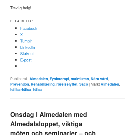
Trevlig helg!
DELA DETTA:
Facebook
X
Tumblr
LinkedIn
Skriv ut
E-post
Publicerat i
Almedalen
,
Fysioterapi
,
maktlistan
,
Nära vård
,
Prevention
,
Rehabilitering
,
rörelselyftet
,
Saco
|
Märkt
Almedalen
,
hållbarhälsa
,
hälsa
Onsdag i Almedalen med
Almedalsloppet, viktiga
möten och seminarier – och