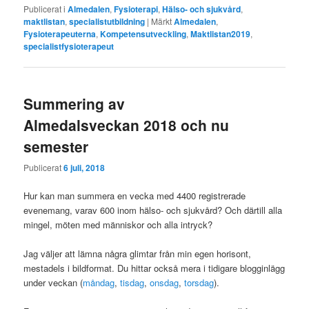
Publicerat i
Almedalen
,
Fysioterapi
,
Hälso- och sjukvård
,
maktlistan
,
specialistutbildning
|
Märkt
Almedalen
,
Fysioterapeuterna
,
Kompetensutveckling
,
Maktlistan2019
,
specialistfysioterapeut
Summering av
Almedalsveckan 2018 och nu
semester
Publicerat
6 juli, 2018
Hur kan man summera en vecka med 4400 registrerade
evenemang, varav 600 inom hälso- och sjukvård? Och därtill alla
mingel, möten med människor och alla intryck?
Jag väljer att lämna några glimtar från min egen horisont,
mestadels i bildformat. Du hittar också mera i tidigare blogginlägg
under veckan (
måndag
,
tisdag
,
onsdag
,
torsdag
).