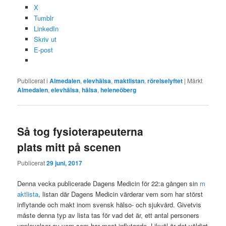
X
Tumblr
LinkedIn
Skriv ut
E-post
Publicerat i
Almedalen
,
elevhälsa
,
maktlistan
,
rörelselyftet
|
Märkt
Almedalen
,
elevhälsa
,
hälsa
,
heleneöberg
Så tog fysioterapeuterna
plats mitt på scenen
Publicerat
29 juni, 2017
Denna vecka publicerade Dagens Medicin för 22:a gången sin
m
aktlista
, listan där Dagens Medicin värderar vem som har störst
inflytande och makt inom svensk hälso- och sjukvård. Givetvis
måste denna typ av lista tas för vad det är, ett antal personers
upplevelser av vem som har mest inflytande. Likväl är det väldigt