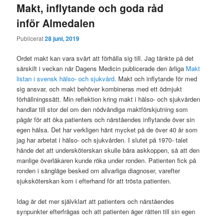
Makt, inflytande och goda råd
inför Almedalen
Publicerat
28 juni, 2019
Ordet makt kan vara svårt att förhålla sig till. Jag tänkte på det
särskilt i veckan när Dagens Medicin publicerade den årliga
Makt
listan i svensk hälso- och sjukvård.
Makt och inflytande för med
sig ansvar, och makt behöver kombineras med ett ödmjukt
förhållningssätt. Min reflektion kring makt i hälso- och sjukvården
handlar till stor del om den nödvändiga maktförskjutning som
pågår för att öka patienters och närståendes inflytande över sin
egen hälsa. Det har verkligen hänt mycket på de över 40 år som
jag har arbetat i hälso- och sjukvården. I slutet på 1970- talet
hände det att undersköterskan skulle bära askkoppen, så att den
manlige överläkaren kunde röka under ronden. Patienten fick på
ronden i sängläge besked om allvarliga diagnoser, varefter
sjuksköterskan kom i efterhand för att trösta patienten.
Idag är det mer självklart att patienters och närståendes
synpunkter efterfrågas och att patienten äger rätten till sin egen