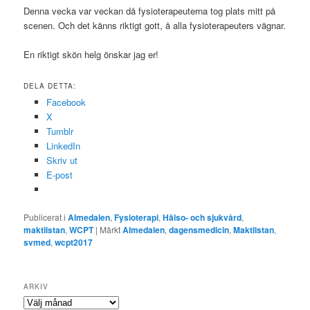
Denna vecka var veckan då fysioterapeuterna tog plats mitt på
scenen. Och det känns riktigt gott, å alla fysioterapeuters vägnar.
En riktigt skön helg önskar jag er!
DELA DETTA:
Facebook
X
Tumblr
LinkedIn
Skriv ut
E-post
Publicerat i
Almedalen
,
Fysioterapi
,
Hälso- och sjukvård
,
maktlistan
,
WCPT
|
Märkt
Almedalen
,
dagensmedicin
,
Maktlistan
,
svmed
,
wcpt2017
ARKIV
Arkiv