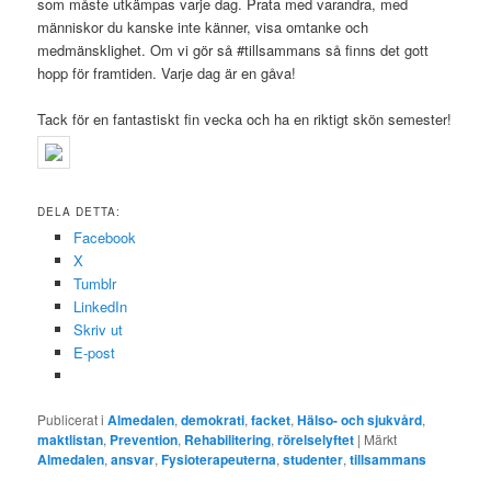
som måste utkämpas varje dag. Prata med varandra, med
människor du kanske inte känner, visa omtanke och
medmänsklighet. Om vi gör så #tillsammans så finns det gott
hopp för framtiden. Varje dag är en gåva!
Tack för en fantastiskt fin vecka och ha en riktigt skön semester!
DELA DETTA:
Facebook
X
Tumblr
LinkedIn
Skriv ut
E-post
Publicerat i
Almedalen
,
demokrati
,
facket
,
Hälso- och sjukvård
,
maktlistan
,
Prevention
,
Rehabilitering
,
rörelselyftet
|
Märkt
Almedalen
,
ansvar
,
Fysioterapeuterna
,
studenter
,
tillsammans