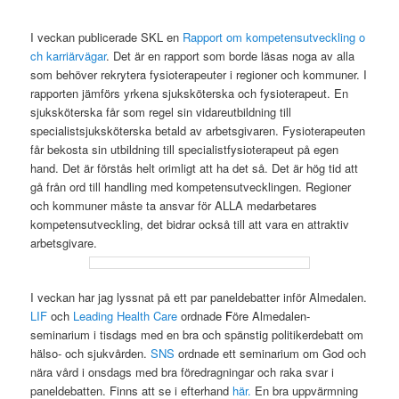
I veckan publicerade SKL en
Rapport om kompetensutveckling o
ch karriärvägar
. Det är en rapport som borde läsas noga av alla
som behöver rekrytera fysioterapeuter i regioner och kommuner. I
rapporten jämförs yrkena sjuksköterska och fysioterapeut. En
sjuksköterska får som regel sin vidareutbildning till
specialistsjuksköterska betald av arbetsgivaren. Fysioterapeuten
får bekosta sin utbildning till specialistfysioterapeut på egen
hand. Det är förstås helt orimligt att ha det så. Det är hög tid att
gå från ord till handling med kompetensutvecklingen. Regioner
och kommuner måste ta ansvar för ALLA medarbetares
kompetensutveckling, det bidrar också till att vara en attraktiv
arbetsgivare.
I veckan har jag lyssnat på ett par paneldebatter inför Almedalen.
LIF
och
Leading Health Care
ordnade
F
öre Almedalen-
seminarium i tisdags med en bra och spänstig politikerdebatt om
hälso- och sjukvården.
SNS
ordnade ett seminarium om God och
nära vård i onsdags med bra föredragningar och raka svar i
paneldebatten. Finns att se i efterhand
här.
En bra uppvärmning