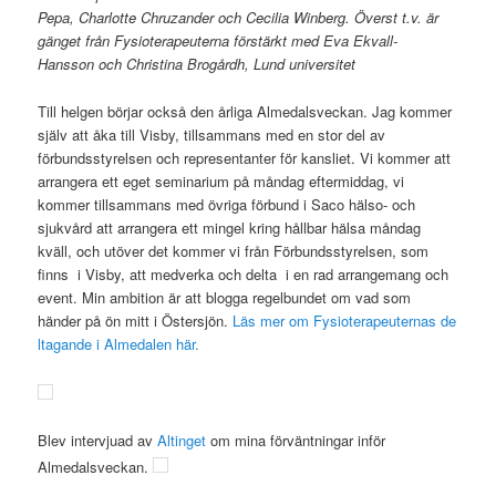
Pepa, Charlotte Chruzander och Cecilia Winberg. Överst t.v. är
gänget från Fysioterapeuterna förstärkt med Eva Ekvall-
Hansson och Christina Brogårdh, Lund universitet
Till helgen börjar också den årliga Almedalsveckan. Jag kommer
själv att åka till Visby, tillsammans med en stor del av
förbundsstyrelsen och representanter för kansliet. Vi kommer att
arrangera ett eget seminarium på måndag eftermiddag, vi
kommer tillsammans med övriga förbund i Saco hälso- och
sjukvård att arrangera ett mingel kring hållbar hälsa måndag
kväll, och utöver det kommer vi från Förbundsstyrelsen, som
finns i Visby, att medverka och delta i en rad arrangemang och
event. Min ambition är att blogga regelbundet om vad som
händer på ön mitt i Östersjön.
Läs mer om Fysioterapeuternas de
ltagande i Almedalen här.
Blev intervjuad av
Altinget
om mina förväntningar inför
Almedalsveckan.