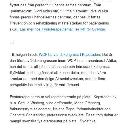
flyttat oss från periferin till händelsernas centrum. Från
”paramedicin” (=vid sidan om) till ”main stream”, dvs vi ska
finnas precis i händelsernas centrum, där beslut fattas.
Prevention och rehabilitering måste stärkas för patienternas
skull.
Läs mer hos Fysioterapeuterna: Tre lyft för Sverige.
Till helgen inleds
WCPT:s världskongress i Kapstaden
. Det är
den första världskongressen inom WCPT som anordnas i Afrika,
och det ser ut att bli en spännande och intressant kongress.
Självklart hade jag önskat att kunna delta, men dessvärre
krockar det med den årliga Almedalsveckan, som ur flera
perspektiv har blivit viktig för vårt förbund.
Fysioterapeuterna är väl representerade på plats i Kapstaden av
bl.a. Cecilia Winberg, vice ordförande, Marie Granberg,
förbundsstyrelseledamot, Helena Pepa, förbundsdirektör och
Charlotte Chruzander, professionsutvecklare. Dessutom deltar en
mängd svenska fysioterapeuter på plats i Sydafrika.