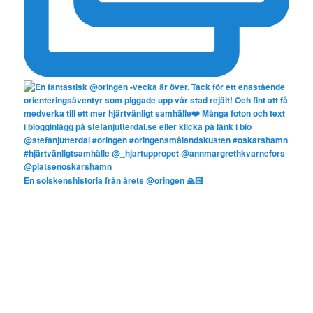
En solskenshistoria från årets @oringen 🙏🏻