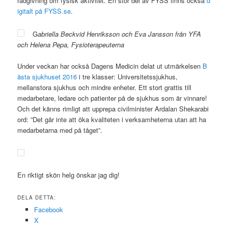
rådgivning om fysisk aktivitet. En stor del av FYSS finns också
d
igitalt på FYSS.se
.
G
abriella Beckvid Henriksson och Eva Jansson från YFA
och Helena Pepa, Fysioterapeuterna
Under veckan har också Dagens Medicin delat ut utmärkelsen
B
ästa sjukhuset 2016
i tre klasser: Universitetssjukhus,
mellanstora sjukhus och mindre enheter. Ett stort grattis till
medarbetare, ledare och patienter på de sjukhus som är vinnare!
Och det känns rimligt att upprepa civilminister Ardalan Shekarabi
ord: ”Det går inte att öka kvaliteten i verksamheterna utan att ha
medarbetarna med på tåget”.
En riktigt skön helg önskar jag dig!
DELA DETTA:
Facebook
X