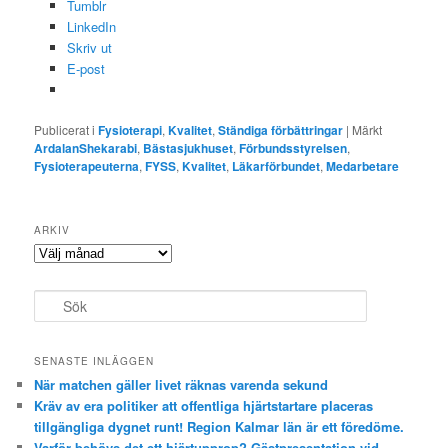
Tumblr
LinkedIn
Skriv ut
E-post
Publicerat i
Fysioterapi
,
Kvalitet
,
Ständiga förbättringar
|
Märkt
ArdalanShekarabi
,
Bästasjukhuset
,
Förbundsstyrelsen
,
Fysioterapeuterna
,
FYSS
,
Kvalitet
,
Läkarförbundet
,
Medarbetare
ARKIV
Arkiv
S
ö
k
SENASTE INLÄGGEN
När matchen gäller livet räknas varenda sekund
Kräv av era politiker att offentliga hjärtstartare placeras
tillgängliga dygnet runt! Region Kalmar län är ett föredöme.
Varför behövs det ett hjärtupprop? Gästpresentation vid