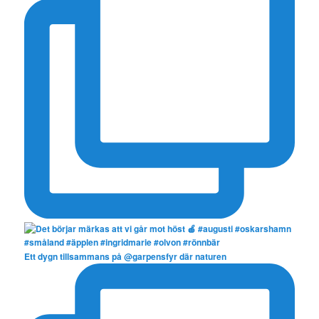
Ett dygn tillsammans på @garpensfyr där naturen