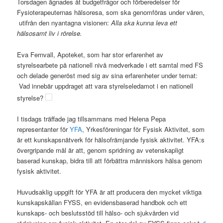
Torsdagen ägnades åt budgetfrågor och förberedelser för
Fysioterapeuternas hälsoresa, som ska genomföras under våren,
utifrån den nyantagna visionen:
Alla ska kunna leva ett
hälsosamt liv i rörelse.
Eva Fernvall, Apoteket, som har stor erfarenhet av
styrelsearbete på nationell nivå medverkade i ett samtal med FS
och delade generöst med sig av sina erfarenheter under temat:
Vad innebär uppdraget att vara styrelseledamot i en nationell
styrelse?
​​I tisdags träffade jag tillsammans med Helena Pepa
representanter för
YFA
, Yrkesföreningar för Fysisk Aktivitet, som
är ett kunskapsnätverk för hälsofrämjande fysisk aktivitet. YFA:s
övergripande mål är att, genom spridning av vetenskapligt
baserad kunskap, bidra till att förbättra människors hälsa genom
fysisk aktivitet.
Huvudsaklig uppgift för YFA är att producera den mycket viktiga
kunskapskällan FYSS, en evidensbaserad handbok och ett
kunskaps- och beslutsstöd till hälso- och sjukvården vid