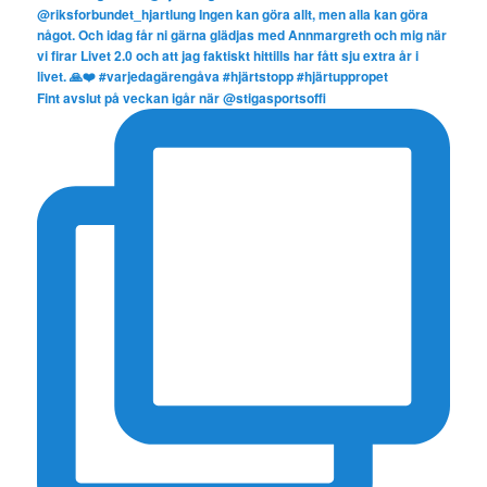
Fint avslut på veckan igår när @stigasportsoffi