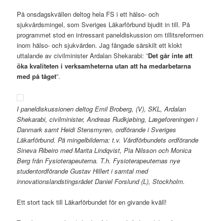
På onsdagskvällen deltog hela FS i ett hälso- och
sjukvårdsmingel, som Sveriges Läkarförbund bjudit in till. På
programmet stod en intressant paneldiskussion om tillitsreformen
inom hälso- och sjukvården. Jag fångade särskilt ett klokt
uttalande av civilminister Ardalan Shekarabi: ”
Det går inte att
öka kvaliteten i verksamheterna utan att ha medarbetarna
med på tåget
”.
I paneldiskussionen deltog Emil Broberg, (V), SKL, Ardalan
Shekarabi, civilminister, Andreas Rudkjøbing, Lægeforeningen i
Danmark samt Heidi Stensmyren, ordförande i Sveriges
Läkarförbund. På mingelbilderna: t.v. Vårdförbundets ordförande
Sineva Ribeiro med Marita Lindqvist, Pia Nilsson och Monica
Berg från Fysioterapeuterna. T.h. Fysioterapeuternas nye
studentordförande Gustav Hillert i samtal med
innovationslandstingsrådet Daniel Forslund (L), Stockholm.
Ett stort tack till Läkarförbundet för en givande kväll!