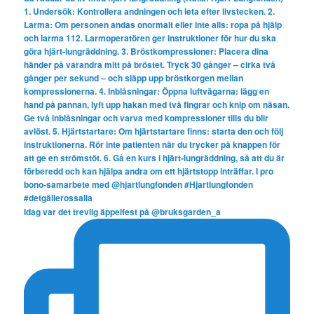
Idag var det trevlig äppelfest på @bruksgarden_a