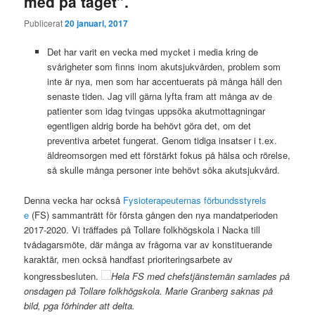
med på tåget”.
Publicerat
20 januari, 2017
Det har varit en vecka med mycket i media kring de
svårigheter som finns inom akutsjukvården, problem som
inte är nya, men som har accentuerats på många håll den
senaste tiden. Jag vill gärna lyfta fram att många av de
patienter som idag tvingas uppsöka akutmottagningar
egentligen aldrig borde ha behövt göra det, om det
preventiva arbetet fungerat. Genom tidiga insatser i t.ex.
äldreomsorgen med ett förstärkt fokus på hälsa och rörelse,
så skulle många personer inte behövt söka akutsjukvård.
Denna vecka har också
Fysioterapeuternas förbundsstyrels
e
(FS) sammanträtt för första gången den nya mandatperioden
2017-2020. Vi träffades på Tollare folkhögskola i Nacka till
tvådagarsmöte, där många av frågorna var av konstituerande
karaktär, men också handfast prioriteringsarbete av
kongressbesluten.
Hela FS med chefstjänstemän samlades på
onsdagen på Tollare folkhögskola. Marie Granberg saknas på
bild, pga förhinder att delta.