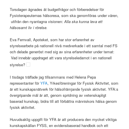
Torsdagen ägnades åt budgetfrågor och förberedelser för
Fysioterapeuternas hälsoresa, som ska genomföras under våren,
utifrån den nyantagna visionen:
Alla ska kunna leva ett
hälsosamt liv i rörelse.
Eva Fernvall, Apoteket, som har stor erfarenhet av
styrelsearbete på nationell nivå medverkade i ett samtal med FS
och delade generöst med sig av sina erfarenheter under temat:
Vad innebär uppdraget att vara styrelseledamot i en nationell
styrelse?
​​I tisdags träffade jag tillsammans med Helena Pepa
representanter för
YFA
, Yrkesföreningar för Fysisk Aktivitet, som
är ett kunskapsnätverk för hälsofrämjande fysisk aktivitet. YFA:s
övergripande mål är att, genom spridning av vetenskapligt
baserad kunskap, bidra till att förbättra människors hälsa genom
fysisk aktivitet.
Huvudsaklig uppgift för YFA är att producera den mycket viktiga
kunskapskällan FYSS, en evidensbaserad handbok och ett