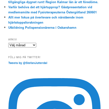
tillgängliga dygnet runt! Region Kalmar län är ett föredöme.
Varför behövs det ett hjärtupprop? Gästpresentation vid
medlemsmöte med Fysioterapeuterna Östergötland 260601
Allt mer fokus på överlevare och närstående inom
hjärtstoppsforskningen
Utbildning Polispensionärerna i Oskarshamn
ARKIV
Arkiv
FÖLJ MIG PÅ TWITTER!
Tweets by @StefanJutterdal