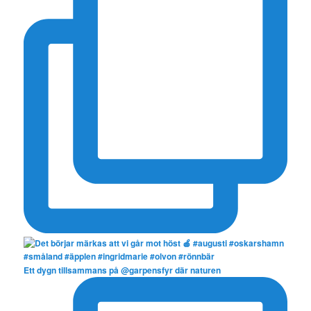
Ett dygn tillsammans på @garpensfyr där naturen