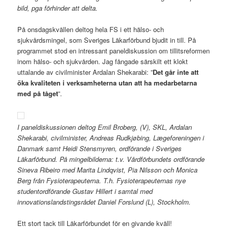
bild, pga förhinder att delta.
På onsdagskvällen deltog hela FS i ett hälso- och
sjukvårdsmingel, som Sveriges Läkarförbund bjudit in till. På
programmet stod en intressant paneldiskussion om tillitsreformen
inom hälso- och sjukvården. Jag fångade särskilt ett klokt
uttalande av civilminister Ardalan Shekarabi: ”
Det går inte att
öka kvaliteten i verksamheterna utan att ha medarbetarna
med på tåget
”.
I paneldiskussionen deltog Emil Broberg, (V), SKL, Ardalan
Shekarabi, civilminister, Andreas Rudkjøbing, Lægeforeningen i
Danmark samt Heidi Stensmyren, ordförande i Sveriges
Läkarförbund. På mingelbilderna: t.v. Vårdförbundets ordförande
Sineva Ribeiro med Marita Lindqvist, Pia Nilsson och Monica
Berg från Fysioterapeuterna. T.h. Fysioterapeuternas nye
studentordförande Gustav Hillert i samtal med
innovationslandstingsrådet Daniel Forslund (L), Stockholm.
Ett stort tack till Läkarförbundet för en givande kväll!