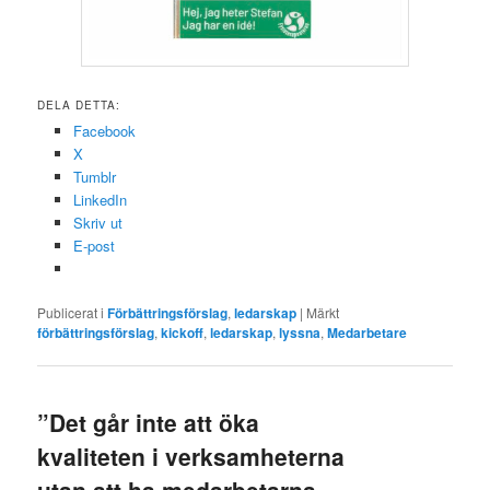
DELA DETTA:
Facebook
X
Tumblr
LinkedIn
Skriv ut
E-post
Publicerat i
Förbättringsförslag
,
ledarskap
|
Märkt
förbättringsförslag
,
kickoff
,
ledarskap
,
lyssna
,
Medarbetare
”Det går inte att öka
kvaliteten i verksamheterna
utan att ha medarbetarna