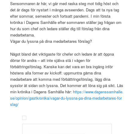
Sensommaren är här, vi går med raska steg mot tidig höst och
det är dags för nystart i många avseenden. Dags att ta nya tag
efter sommar, semester och fortsatt pandemi. I min första
krönika i Dagens Samhälle efter sommaren ställer jag frågan om
hur du som chef och ledare ställer dig till förslag från dina
medarbetarna.
Vågar du lyssna på dina medarbetares förslag?
Något bland det viktigaste för chefer och ledare är att öppna
dörrar för andra – att inte själva stå i vägen för
förbättringsförslag. Kanske kan det vara en bra ingång inför
höstens alla former av kickoff: uppmuntra gärna dina
medarbetare att komma med förbättringsförslag, lägg dina
sysslor åt sidan och lyssna. Det kommer att löna sig på sikt. Läs
min krönika i Dagens Samhälle här:
https://www.dagenssamhalle.
se/opinion/gastkronika/vagar-du-lyssna-pa-dina-medarbetares-for
slag/