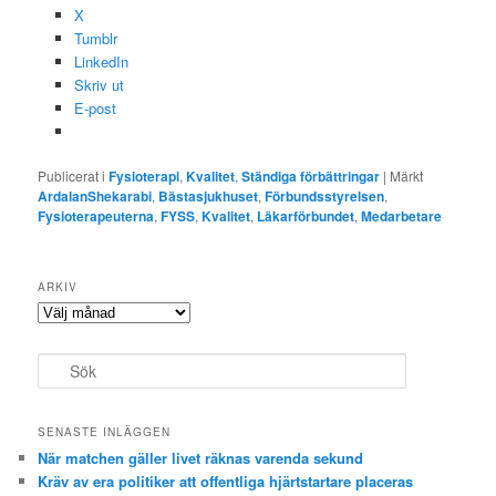
X
Tumblr
LinkedIn
Skriv ut
E-post
Publicerat i
Fysioterapi
,
Kvalitet
,
Ständiga förbättringar
|
Märkt
ArdalanShekarabi
,
Bästasjukhuset
,
Förbundsstyrelsen
,
Fysioterapeuterna
,
FYSS
,
Kvalitet
,
Läkarförbundet
,
Medarbetare
ARKIV
Arkiv
S
ö
k
SENASTE INLÄGGEN
När matchen gäller livet räknas varenda sekund
Kräv av era politiker att offentliga hjärtstartare placeras