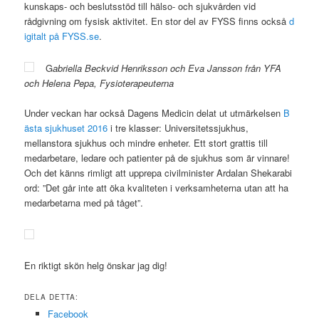
kunskaps- och beslutsstöd till hälso- och sjukvården vid
rådgivning om fysisk aktivitet. En stor del av FYSS finns också
d
igitalt på FYSS.se
.
G
abriella Beckvid Henriksson och Eva Jansson från YFA
och Helena Pepa, Fysioterapeuterna
Under veckan har också Dagens Medicin delat ut utmärkelsen
B
ästa sjukhuset 2016
i tre klasser: Universitetssjukhus,
mellanstora sjukhus och mindre enheter. Ett stort grattis till
medarbetare, ledare och patienter på de sjukhus som är vinnare!
Och det känns rimligt att upprepa civilminister Ardalan Shekarabi
ord: ”Det går inte att öka kvaliteten i verksamheterna utan att ha
medarbetarna med på tåget”.
En riktigt skön helg önskar jag dig!
DELA DETTA:
Facebook