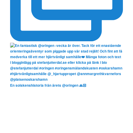
En solskenshistoria från årets @oringen 🙏🏻