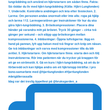
Idag var det trevlig äppelfest på @bruksgarden_a