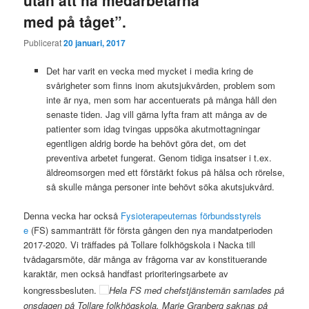
med på tåget”.
Publicerat
20 januari, 2017
Det har varit en vecka med mycket i media kring de
svårigheter som finns inom akutsjukvården, problem som
inte är nya, men som har accentuerats på många håll den
senaste tiden. Jag vill gärna lyfta fram att många av de
patienter som idag tvingas uppsöka akutmottagningar
egentligen aldrig borde ha behövt göra det, om det
preventiva arbetet fungerat. Genom tidiga insatser i t.ex.
äldreomsorgen med ett förstärkt fokus på hälsa och rörelse,
så skulle många personer inte behövt söka akutsjukvård.
Denna vecka har också
Fysioterapeuternas förbundsstyrels
e
(FS) sammanträtt för första gången den nya mandatperioden
2017-2020. Vi träffades på Tollare folkhögskola i Nacka till
tvådagarsmöte, där många av frågorna var av konstituerande
karaktär, men också handfast prioriteringsarbete av
kongressbesluten.
Hela FS med chefstjänstemän samlades på
onsdagen på Tollare folkhögskola. Marie Granberg saknas på