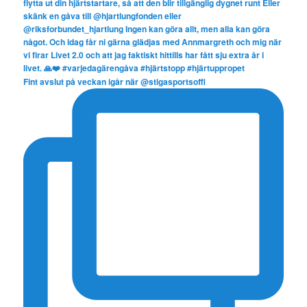
Fint avslut på veckan igår när @stigasportsoffi