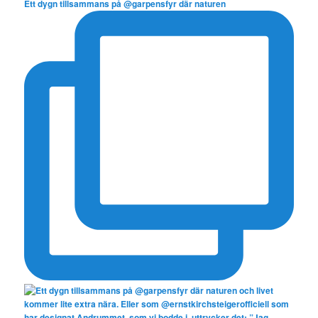
Ett dygn tillsammans på @garpensfyr där naturen