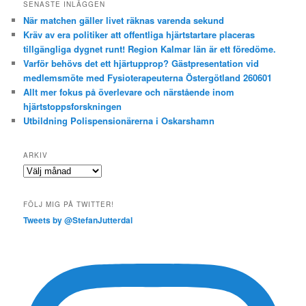
SENASTE INLÄGGEN
När matchen gäller livet räknas varenda sekund
Kräv av era politiker att offentliga hjärtstartare placeras
tillgängliga dygnet runt! Region Kalmar län är ett föredöme.
Varför behövs det ett hjärtupprop? Gästpresentation vid
medlemsmöte med Fysioterapeuterna Östergötland 260601
Allt mer fokus på överlevare och närstående inom
hjärtstoppsforskningen
Utbildning Polispensionärerna i Oskarshamn
ARKIV
Arkiv
FÖLJ MIG PÅ TWITTER!
Tweets by @StefanJutterdal