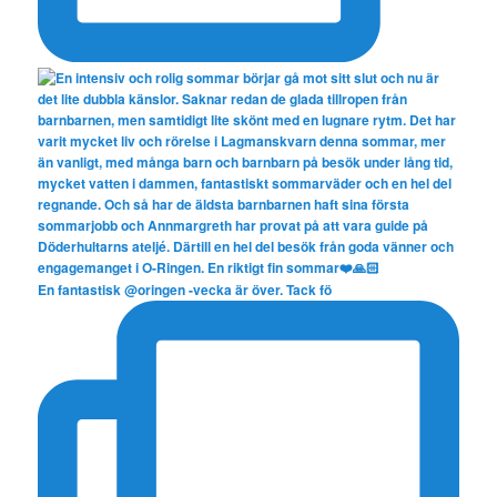
En fantastisk @oringen -vecka är över. Tack fö