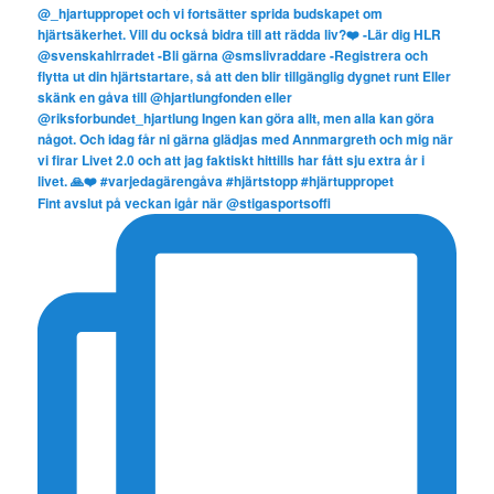
Fint avslut på veckan igår när @stigasportsoffi