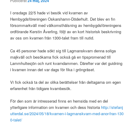
Publicerat
24 maj, 2024
I onsdags 22/5 hade vi besök vid kvarnen av
Hembygdsföreningen Oskarshamn-Döderhult. Det blev en fin
försommarkväll med välkomsthälsning av hembygdsföreningens
ordförande Kerstin Åverling, följt av en kort historisk beskrivning
av oss om kvarnen från 1300-talet fram till nutid.
Ca 45 personer hade sökt sig till Lagmanskvarn denna soliga
majkväll och besökarna fick också gå en tipspromenad till
Lammhultesjön och runt kvarndammen. Därefter var det guidning
i kvarnen innan det var dags för fika i gröngräset.
Vi fick också ta del av olika berättelser från deltagarna om egen
erfarenhet från tidigare kvarnbesök.
För den som är intresserad finns en hemsida med en del
ytterligare information om kvarnen och dess historia
http://stefanj
utterdal.se/2024/05/18/kvarnen-i-lagmanskvarn-med-anor-fran-130
0-talet/