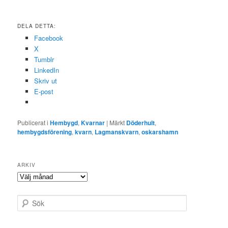
DELA DETTA:
Facebook
X
Tumblr
LinkedIn
Skriv ut
E-post
Publicerat i
Hembygd
,
Kvarnar
|
Märkt
Döderhult
,
hembygdsförening
,
kvarn
,
Lagmanskvarn
,
oskarshamn
ARKIV
Arkiv
S
ö
k