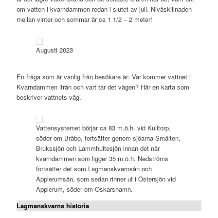
om vatten i kvarndammen redan i slutet av juli. Nivåskillnaden
mellan vinter och sommar är ca 1 1/2 – 2 meter!
Augusti 2023
En fråga som är vanlig från besökare är: Var kommer vattnet i
Kvarndammen ifrån och vart tar det vägen? Här en karta som
beskriver vattnets väg.
Vattensystemet börjar ca 83 m.ö.h. vid Kulltorp,
söder om Bråbo, fortsätter genom sjöarna Smälten,
Brukssjön och Lammhultesjön innan det når
kvarndammen som ligger 35 m.ö.h. Nedströms
fortsätter det som Lagmanskvarnsån och
Applerumsån, som sedan rinner ut i Östersjön vid
Applerum, söder om Oskarshamn.
Lagmanskvarns historia