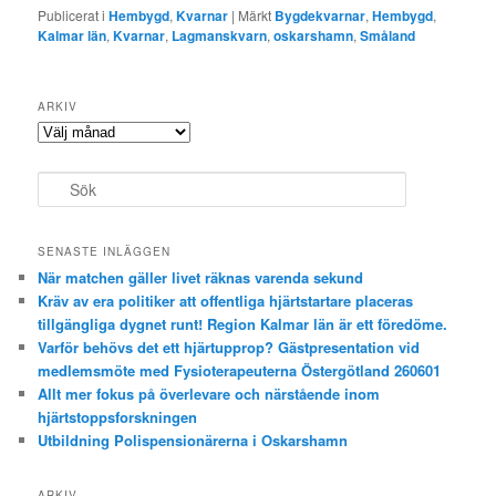
Publicerat i
Hembygd
,
Kvarnar
|
Märkt
Bygdekvarnar
,
Hembygd
,
Kalmar län
,
Kvarnar
,
Lagmanskvarn
,
oskarshamn
,
Småland
ARKIV
Arkiv
S
ö
k
SENASTE INLÄGGEN
När matchen gäller livet räknas varenda sekund
Kräv av era politiker att offentliga hjärtstartare placeras
tillgängliga dygnet runt! Region Kalmar län är ett föredöme.
Varför behövs det ett hjärtupprop? Gästpresentation vid
medlemsmöte med Fysioterapeuterna Östergötland 260601
Allt mer fokus på överlevare och närstående inom
hjärtstoppsforskningen
Utbildning Polispensionärerna i Oskarshamn
ARKIV