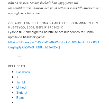
mått på skissen. Senare skickade han uppgifterna till
landsantikvarien i Kalmar, och på så sätt kom saken till intresserade
myndigheters kännedom”.
OSKARSHAMN: DET EGNA SAMHÄLLET. FORNMINNEN I EN
KUSTBYGD, 2008, ISBN 919703424X
Lyssna till Annmargreths berättelse om hur hennes far Henrik
upptäckte hällristningarna:
https://1drv.ms/p/c/515b3a2ffe099248/EcC6T0MOemRHuCd60D
CegHgByXfZWs6tTiDBHxh33eK2xQ
DELA DETTA:
Facebook
X
Tumblr
LinkedIn
Skriv ut
E-post