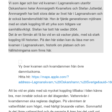
Vi som äger och bor vid kvarnen i Lagmanskvarn utanför
Oskarshamn heter Annmargreth Kvarnefors och Stefan Jutterdal.
Annmargreth har bott stora delar av livet här i Lagmanskvarn och
är också barndomsfödd här. Hon är fjärde generationen mjölnare
med en stark koppling till ett yrke som tidigare var
samhällsviktigt. Stefan har bott här sedan 2004.
Det är en förmån att få bo vid en så vacker plats, med så stark
koppling till historien. På den här sidan kan du läsa mer om
kvarnen i Lagmanskvarn, historik om platsen och om
hällristningarna som finns här.
Vy över kvarnen och kvarndammen från övre
dammluckorna.
Hitta hit:
https://maps.apple.com/?
address=Lagmanskvarn,%20Oskarshamn,%20Sverige&auid=16
Att bo vid en plats med så mycket koppling tillbaka i tiden känns
bra, men innebär också en del åtaganden. Vattennivån i
kvarndammen ska regleras dagligen. På vårvintern är
vattenflödet som högst, med härligt brusande vatten. Sommartid
är det lägre vattenstånd och de senaste 8 åren har det varit ont