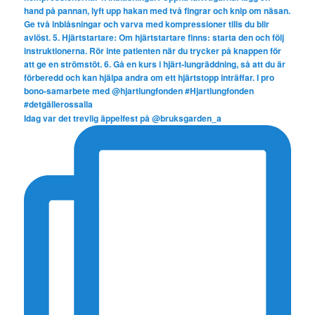
Idag var det trevlig äppelfest på @bruksgarden_a