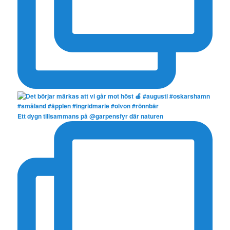
Ett dygn tillsammans på @garpensfyr där naturen