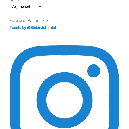
Arkiv
FÖLJ MIG PÅ TWITTER!
Tweets by @StefanJutterdal