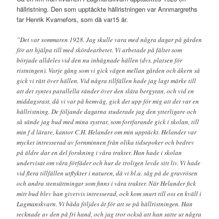
hällristning. Den som upptäckte hällristningen var Annmargreths
far Henrik Kvarnefors, som då var15 år.
”Det var sommaren 1928. Jag skulle vara med några dagar på gården
för att hjälpa till med skördearbetet. Vi arbetade på fältet som
började alldeles vid den nu inhägnade hällen (dvs. platsen för
ristningen). Varje gång som vi gick vägen mellan gården och åkern så
gick vi rätt över hällen. Vid några tillfällen hade jag lagt märke till
att det syntes parallella ränder över den släta bergytan, och vid en
middagsrast, då vi var på hemväg, gick det upp för mig att det var en
hällristning. De följande dagarna studerade jag den ytterligare och
så sände jag bud med mina systrar, som fortfarande gick i skolan, till
min f d lärare, kantor C.H. Helander om min upptäckt. Helander var
mycket intresserad av fornminnen från olika tidsepoker och bedrev
på äldre dar en del forskning i våra trakter. Han hade i skolan
undervisat om våra förfäder och hur de troligen levde sitt liv. Vi hade
vid flera tillfällen utflykter i naturen, då vi bl.a. såg på de gravrösen
och andra stensättningar som finns i våra trakter. När Helander fick
mitt bud blev han givetvis intresserad, och kom snart till oss en kväll i
Lagmanskvarn. Vi båda följdes åt för att se på hällristningen. Han
tecknade av den på fri hand, och jag tror också att han satte ut några