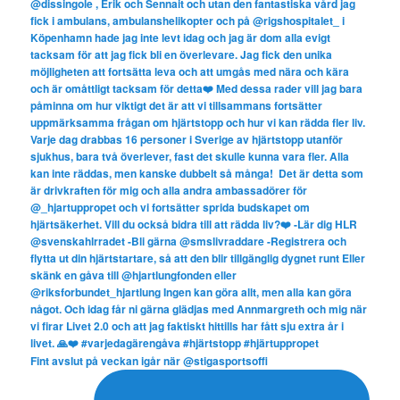
Fint avslut på veckan igår när @stigasportsoffi