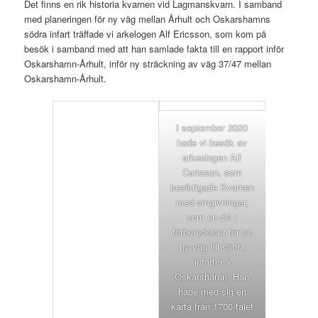
Det finns en rik historia kvarnen vid Lagmanskvarn. I samband
med planeringen för ny väg mellan Århult och Oskarshamns
södra infart träffade vi arkelogen Alf Ericsson, som kom på
besök i samband med att han samlade fakta till en rapport inför
Oskarshamn-Århult, inför ny sträckning av väg 37/47 mellan
Oskarshamn-Århult.
I september 2020
hade vi besök av
arkeologen Alf
Carlsson, som
besiktigade Kvarnen
med omgivningar,
som en del i
förberedelser för en
ny väg till södra
infarten i
Oskarshamn. Han
hade med sig en
karta från 1700-talet