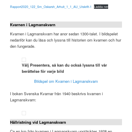
Rapport2020_122_Sm_Oskarsh_Arhult_1_1_AU_Utskrift-1
Ladda ner
Kvarnen i Lagmanskvarn
Kvarnen i Lagmanskvarn har anor sedan 1300-talet. I bildspelet
nedanför kan du läsa och lyssna till historien om kvarnen och hur
den fungerade.
Välj Presentera, så kan du också lyssna till vår
berättelse för varje bild
Bildspel om Kvarnen i Lagmanskvarn
I boken Svenska Kvarnar från 1940 beskrivs kvarnen i
Lagmanskvarn:
Hällristning vid Lagmanskvarn
Ca en km från kvarnen i Lagmanskvarn upptäcktes 1928 en