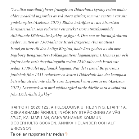
”Av olika omständigheter framgår att Döderhults kyrkby redan under
äldre medeltid utgjordes av två stora gårdar, som var centra i var sitt
godskomplex (Axelsson 2017). Bilden bekräftas av det historiska
kartmaterialet, som redovisar ett mycket stort utmarksområde
tillhörande Döderhults kyrkby, se figur 4. Den ena av huvudgårdarna
ägdes i mitten av 1300-talet av Israel Birgerson (Finstaätten).
Israel,en bror till den heliga Birgitta, hade ärvt godset av sin mor
Ingeborg Bengtsdotter (Folkungaättens lagmansgren). Hennes far och
farfar hade varit östgötalagmän sedan 1240-talet och Israel var
sedan 1330-talet uppländsk lagman. När det i Israel Birgerssons
jordebok från 1351 redovisas en kvarn i Döderhult kan det knappast
betvivlas att det inte skulle vara Lagmans­kvarn som avses (Axelsson
2017). Lagmans­kvarn med mjölnargård torde därför vara avsöndrad
från Döderhults kyrkby”
RAPPORT 2020:122, ARKEOLOGISK UTREDNING, ETAPP 1A,
OSKARSHAMN-ÅRHULT, INFÖR NY STRÄCKNING AV VÄG
37/47, KALMAR LÄN, OSKARSHAMNS KOMMUN,
DÖDERHULTS SOCKEN. ANNIKA HELANDER OCH ALF
ERICSSON
Ta del av rapporten här nedan