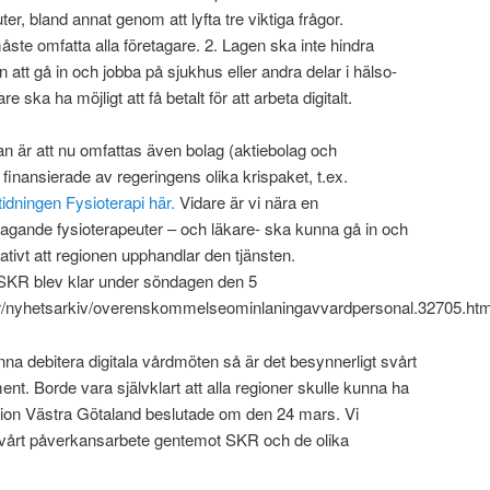
er, bland annat genom att lyfta tre viktiga frågor.
ste omfatta alla företagare. 2. Lagen ska inte hindra
n att gå in och jobba på sjukhus eller andra delar i hälso-
e ska ha möjligt att få betalt för att arbeta digitalt.
an är att nu omfattas även bolag (aktiebolag och
 finansierade av regeringens olika krispaket, t.ex.
tidningen Fysioterapi här.
Vidare är vi nära en
gande fysioterapeuter – och läkare- ska kunna gå in och
rnativt att regionen upphandlar den tjänsten.
KR blev klar under söndagen den 5
eter/nyhetsarkiv/overenskommelseominlaningavvardpersonal.32705.htm
nna debitera digitala vårdmöten så är det besynnerligt svårt
ment. Borde vara självklart att alla regioner skulle kunna ha
ion Västra Götaland beslutade om den 24 mars. Vi
a vårt påverkansarbete gentemot SKR och de olika