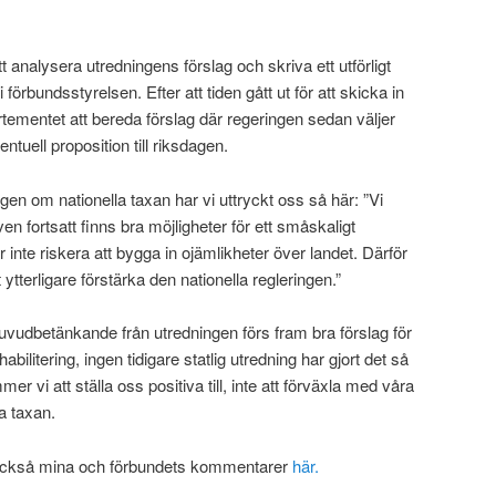
.
analysera utredningens förslag och skriva ett utförligt
örbundsstyrelsen. Efter att tiden gått ut för att skicka in
mentet att bereda förslag där regeringen sedan väljer
tuell proposition till riksdagen.
gen om nationella taxan har vi uttryckt oss så här: ”Vi
även fortsatt finns bra möjligheter för ett småskaligt
 inte riskera att bygga in ojämlikheter över landet. Därför
 ytterligare förstärka den nationella regleringen.”
uvudbetänkande från utredningen förs fram bra förslag för
bilitering, ingen tidigare statlig utredning har gjort det så
er vi att ställa oss positiva till, inte att förväxla med våra
a taxan.
också mina och förbundets kommentarer
här.