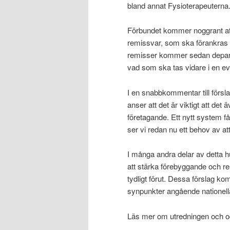
bland annat Fysioterapeuterna
Förbundet kommer noggrant att 
remissvar, som ska förankras i f
remisser kommer sedan departe
vad som ska tas vidare i en even
I en snabbkommentar till försla
anser att det är viktigt att det 
företagande. Ett nytt system får
ser vi redan nu ett behov av att
I många andra delar av detta h
att stärka förebyggande och reha
tydligt förut. Dessa förslag komm
synpunkter angående nationell
Läs mer om utredningen och 