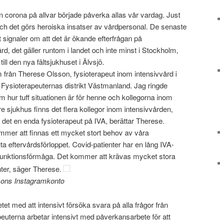
 corona på allvar började påverka allas vår vardag. Just
och det görs heroiska insatser av vårdpersonal. De senaste
t signaler om att det är ökande efterfrågan på
rd, det gäller runtom i landet och inte minst i Stockholm,
ill den nya fältsjukhuset i Älvsjö.
m från Therese Olsson, fysioterapeut inom intensivvård i
 Fysioterapeuternas distrikt Västmanland. Jag ringde
m hur tuff situationen är för henne och kollegorna inom
re sjukhus finns det flera kollegor inom intensivvården,
 det en enda fysioterapeut på IVA, berättar Therese.
ommer att finnas ett mycket stort behov av våra
uta eftervårdsförloppet. Covid-patienter har en lång IVA-
att funktionsförmåga. Det kommer att krävas mycket stora
nter, säger Therese.
ssons Instagramkonto
etet med att intensivt försöka svara på alla frågor från
euterna arbetar intensivt med påverkansarbete för att