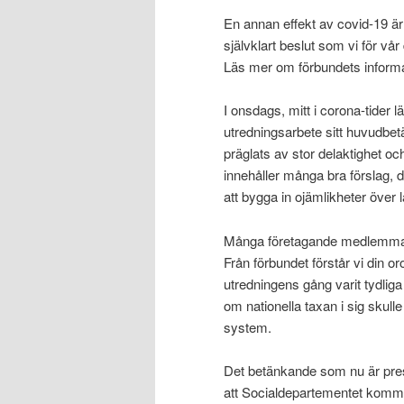
En annan effekt av covid-19 är 
självklart beslut som vi för vå
Läs mer om förbundets informa
I onsdags, mitt i corona-tider
utredningsarbete sitt huvudbe
präglats av stor delaktighet o
innehåller många bra förslag, d
att bygga in ojämlikheter över 
Många företagande medlemmar är
Från förbundet förstår vi din or
utredningens gång varit tydliga 
om nationella taxan i sig skull
system.
Det betänkande som nu är pres
att Socialdepartementet kommer