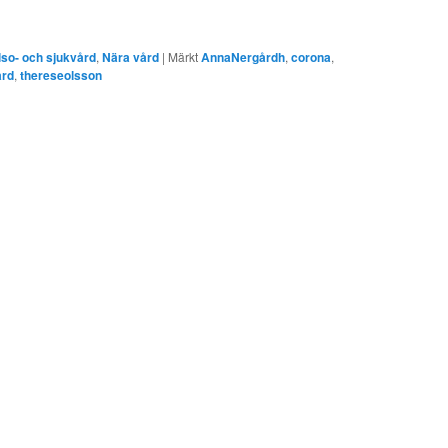
so- och sjukvård
,
Nära vård
|
Märkt
AnnaNergårdh
,
corona
,
ård
,
thereseolsson