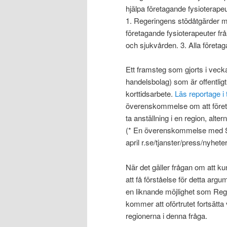
hjälpa företagande fysioterapeut
1. Regeringens stödåtgärder må
företagande fysioterapeuter frå
och sjukvården. 3. Alla företagar
Ett framsteg som gjorts i veck
handelsbolag) som är offentligt
korttidsarbete.
Läs reportage i 
överenskommelse om att företa
ta anställning i en region, alte
(* En överenskommelse med S
april r.se/tjanster/press/nyh
När det gäller frågan om att ku
att få förståelse för detta argu
en liknande möjlighet som Reg
kommer att oförtrutet fortsätt
regionerna i denna fråga.