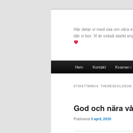
Hoppa
Hoppa
till
till
primärt
sekundärt
Här delar vi med oss om våra erf
innehåll
innehåll
där vi bor. Vi är också starkt e
Huvudmeny
Hem
Kontakt
Kvarnen i
ETIKETTARKIV:
THERESEOLSSON
God och nära vår
Publicerat
3 april, 2020