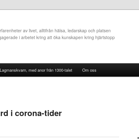
arenheter av livet, alltifrån hälsa, ledarskap och platsen
ngagerade i arbetet kring att öka kunskapen kring hjärtstopp
 Lagmanskvarn, med anor från 1300-talet
Om oss
d i corona-tider