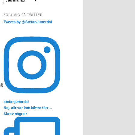
FÖLJ MIG PÅ TWITTER!
Tweets by @StefanJutterdal
l)
stefanjutterdal
Nej, allt var inte bättre förr…
Skrev några r