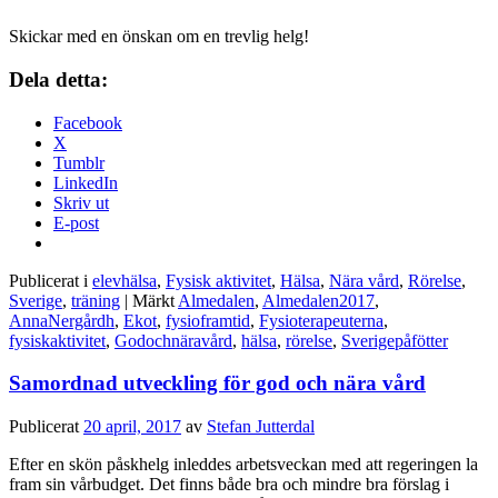
Skickar med en önskan om en trevlig helg!
Dela detta:
Facebook
X
Tumblr
LinkedIn
Skriv ut
E-post
Publicerat i
elevhälsa
,
Fysisk aktivitet
,
Hälsa
,
Nära vård
,
Rörelse
,
Sverige
,
träning
|
Märkt
Almedalen
,
Almedalen2017
,
AnnaNergårdh
,
Ekot
,
fysioframtid
,
Fysioterapeuterna
,
fysiskaktivitet
,
Godochnäravård
,
hälsa
,
rörelse
,
Sverigepåfötter
Samordnad utveckling för god och nära vård
Publicerat
20 april, 2017
av
Stefan Jutterdal
Efter en skön påskhelg inleddes arbetsveckan med att regeringen la
fram sin vårbudget. Det finns både bra och mindre bra förslag i