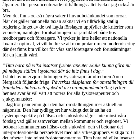
åtgärder. Det personcentrerade förhållningssättet tycker jag också är
bra.
Men det finns också några saker i huvudbetänkandet som oroar.
När det gäller nationella taxan saknar vi en tillräcklig statlig
reglering. Inget av de två lagda förslagen uppfyller de kriterier som
vi önskar, nämligen förutsättningen för jämlikhet både hos
medborgare och företagare. Vi tycker ju inte heller att nationella
taxan är optimal, vi vill hellre se att man pratar om en modernisering
där det finns bra villkor för våra småföretagare och förutsättningar
för en jämlik vård.
”Titta bara på vilka insatser fysioterapeuter skulle kunna göra nu
på många ställen i systemet där de inte finns i dag.”
I slutet av intervjun i tidningen Fysioterapi
får utredaren Anna
Nergårdh följande fråga:
Påverkas tidsplanen för omställningen till
framtidens hälso- och sjukvård av coronapandemin?
Jag tycker
hennes svar är väl värt att notera för alla fysioterapeuter och
sjukgymnaster:
– Jag tror pandemin gör den här omställningen mer aktuell än
någonsin. Den har tydliggjort hur viktigt det är att ha ett
systemperspektiv på hälso- och sjukvårdsfrågor. Inte minst våra
förslag vad gäller samverkan mellan kommuner och regioner. Vi
betonar kommunernas hälso- och sjukvård, och vi betonar det
interprofessionella perspektivet med alla yrkesgruppers viktiga roll i
det arbetet, inte minst fysioterapeuternas. Titta bara på vilka insatser