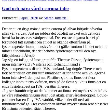
God och nära vård i corona-tider
Publicerat
3 april, 2020
av
Stefan Jutterdal
Det är nu en dryg månad sedan corona på allvar började påverka
allas vår vardag. Just nu jobbas det otroligt mycket och det görs
heroiska insatser av vårdpersonal. De senaste dagarna har vi på
förbundet fått signaler om att det är ökande efterfrågan på
fysioterapeuter inom intensivvård, det gäller runtom i landet och inte
minst i Stockholm, där det behövs fysioterapeuter till den nya
fältsjukhuset i Älvsjö.
Jag såg ett inlägg på Instagram från Therese Olsson, fysioterapeut
inom intensivvård i Västerås och förhandlingsråd i
Fysioterapeuternas distrikt Västmanland. Jag ringde Therese och
fick berättelsen om hur tuff situationen är för henne och kollegorna
inom intensivvården just nu. På större sjukhus finns det flera
kollegor inom intensivvården, men på de flesta sjukhus finns det en
enda fysioterapeut på IVA, berättar Therese.
-Jag ser framför mig att det kommer att finnas ett mycket stort behov
av våra rehabiliteringsinsatser i det akuta eftervårdsförloppet. Covid-
patienter har en lång IVA-vårdtid, vilket leder till nedsatt
funktionsförmåga. Det kommer att krävas mycket stora rehabinsatser
för många patienter, säger Therese.