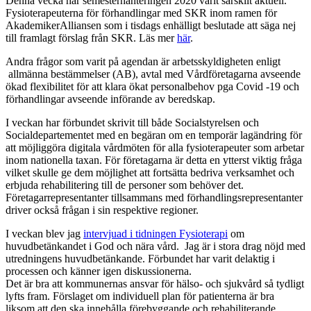
Denna vecka har semesterhanteringen 2020 varit särskilt aktuell.
Fysioterapeuterna för förhandlingar med SKR inom ramen för
AkademikerAlliansen som i tisdags enhälligt beslutade att säga nej
till framlagt förslag från SKR. Läs mer
här
.
Andra frågor som varit på agendan är arbetsskyldigheten enligt
allmänna bestämmelser (AB), avtal med Vårdföretagarna avseende
ökad flexibilitet för att klara ökat personalbehov pga Covid -19 och
förhandlingar avseende införande av beredskap.
I veckan har förbundet skrivit till både Socialstyrelsen och
Socialdepartementet med en begäran om en temporär lagändring för
att möjliggöra digitala vårdmöten för alla fysioterapeuter som arbetar
inom nationella taxan. För företagarna är detta en ytterst viktig fråga
vilket skulle ge dem möjlighet att fortsätta bedriva verksamhet och
erbjuda rehabilitering till de personer som behöver det.
Företagarrepresentanter tillsammans med förhandlingsrepresentanter
driver också frågan i sin respektive regioner.
I veckan blev jag
intervjuad i tidningen Fysioterapi
om
huvudbetänkandet i God och nära vård. Jag är i stora drag nöjd med
utredningens huvudbetänkande. Förbundet har varit delaktig i
processen och känner igen diskussionerna.
Det är bra att kommunernas ansvar för hälso- och sjukvård så tydligt
lyfts fram. Förslaget om individuell plan för patienterna är bra
liksom att den ska innehålla förebyggande och rehabiliterande