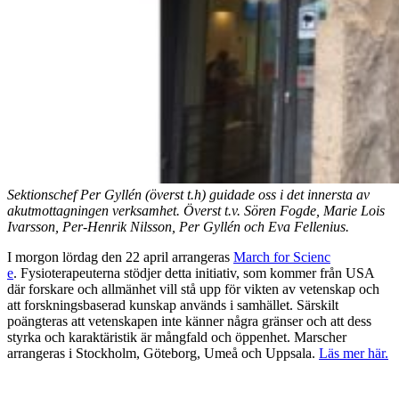
Sektionschef Per Gyllén (överst t.h) guidade oss i det innersta av
akutmottagningen verksamhet. Överst t.v. Sören Fogde, Marie Lois
Ivarsson, Per-Henrik Nilsson, Per Gyllén och Eva Fellenius.
I morgon lördag den 22 april arrangeras
March for Scienc
e
. Fysioterapeuterna stödjer detta initiativ, som kommer från USA
där forskare och allmänhet vill stå upp för vikten av vetenskap och
att forskningsbaserad kunskap används i samhället. Särskilt
poängteras att vetenskapen inte känner några gränser och att dess
styrka och karaktäristik är mångfald och öppenhet. Marscher
arrangeras i Stockholm, Göteborg, Umeå och Uppsala.
Läs mer här.