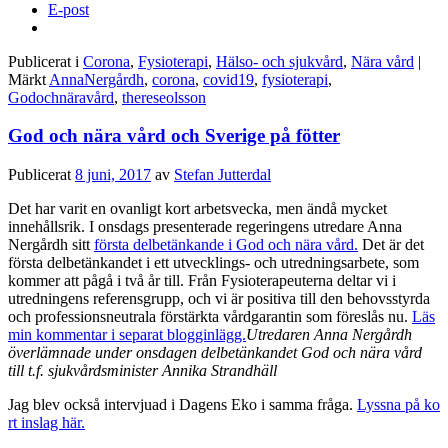
E-post
Publicerat i
Corona
,
Fysioterapi
,
Hälso- och sjukvård
,
Nära vård
|
Märkt
AnnaNergårdh
,
corona
,
covid19
,
fysioterapi
,
Godochnäravård
,
thereseolsson
God och nära vård och Sverige på fötter
Publicerat
8 juni, 2017
av
Stefan Jutterdal
Det har varit en ovanligt kort arbetsvecka, men ändå mycket
innehållsrik. I onsdags presenterade regeringens utredare Anna
Nergårdh sitt
första delbetänkande i God och nära vård.
Det är det
första delbetänkandet i ett utvecklings- och utredningsarbete, som
kommer att pågå i två år till. Från Fysioterapeuterna deltar vi i
utredningens referensgrupp, och vi är positiva till den behovsstyrda
och professionsneutrala förstärkta vårdgarantin som föreslås nu.
Läs
min kommentar i separat blogginlägg.
Utredaren Anna Nergårdh
överlämnade under onsdagen delbetänkandet God och nära vård
till t.f. sjukvårdsminister Annika Strandhäll
Jag blev också intervjuad i Dagens Eko i samma fråga.
Lyssna på ko
rt inslag här.