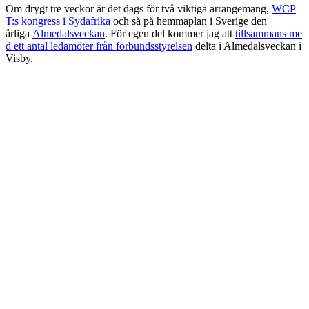
Om drygt tre veckor är det dags för två viktiga arrangemang,
WCP
T:s kongress i Sydafrika
och så på hemmaplan i Sverige den
årliga
Almedalsveckan
. För egen del kommer jag att
tillsammans me
d ett antal ledamöter från förbundsstyrelsen
delta i Almedalsveckan i
Visby.