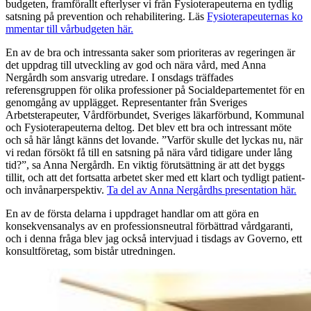
budgeten, framförallt efterlyser vi från Fysioterapeuterna en tydlig
satsning på prevention och rehabilitering. Läs
Fysioterapeuternas ko
mmentar till vårbudgeten här.
En av de bra och intressanta saker som prioriteras av regeringen är
det uppdrag till utveckling av god och nära vård, med Anna
Nergårdh som ansvarig utredare. I onsdags träffades
referensgruppen för olika professioner på Socialdepartementet för en
genomgång av upplägget. Representanter från Sveriges
Arbetsterapeuter, Vårdförbundet, Sveriges läkarförbund, Kommunal
och Fysioterapeuterna deltog. Det blev ett bra och intressant möte
och så här långt känns det lovande. ”Varför skulle det lyckas nu, när
vi redan försökt få till en satsning på nära vård tidigare under lång
tid?”, sa Anna Nergårdh. En viktig förutsättning är att det byggs
tillit, och att det fortsatta arbetet sker med ett klart och tydligt patient-
och invånarperspektiv.
Ta del av Anna Nergårdhs presentation här.
En av de första delarna i uppdraget handlar om att göra en
konsekvensanalys av en professionsneutral förbättrad vårdgaranti,
och i denna fråga blev jag också intervjuad i tisdags av Governo, ett
konsultföretag, som bistår utredningen.