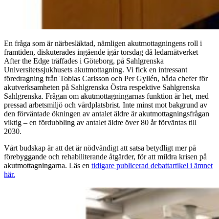
En fråga som är närbesläktad, nämligen akutmottagningens roll i
framtiden, diskuterades ingående igår torsdag då ledarnätverket
After the Edge träffades i Göteborg, på Sahlgrenska
Universitetssjukhusets akutmottagning. Vi fick en intressant
föredragning från Tobias Carlsson och Per Gyllén, båda chefer för
akutverksamheten på Sahlgrenska Östra respektive Sahlgrenska
Sahlgrenska. Frågan om akutmottagningarnas funktion är het, med
pressad arbetsmiljö och vårdplatsbrist. Inte minst mot bakgrund av
den förväntade ökningen av antalet äldre är akutmottagningsfrågan
viktig – en fördubbling av antalet äldre över 80 år förväntas till
2030.
Vårt budskap är att det är nödvändigt att satsa betydligt mer på
förebyggande och rehabiliterande åtgärder, för att mildra krisen på
akutmottagningarna. Läs en
tidigare publicerad debattartikel i ämnet
här.