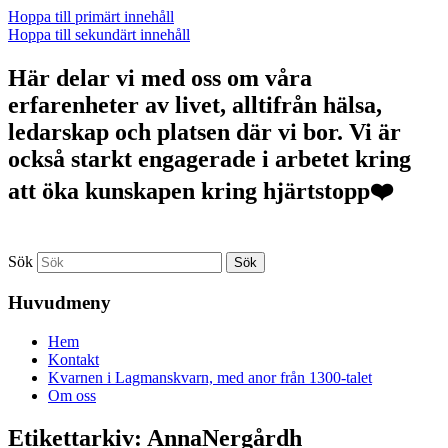
Hoppa till primärt innehåll
Hoppa till sekundärt innehåll
Här delar vi med oss om våra
erfarenheter av livet, alltifrån hälsa,
ledarskap och platsen där vi bor. Vi är
också starkt engagerade i arbetet kring
att öka kunskapen kring hjärtstopp❤️
Sök
Huvudmeny
Hem
Kontakt
Kvarnen i Lagmanskvarn, med anor från 1300-talet
Om oss
Etikettarkiv:
AnnaNergårdh