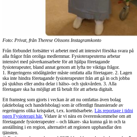
Foto: Privat, från Therese Olssons Instagramkonto
Från förbundet fortsätter vi arbetet med att intensivt försöka svara på
alla frågor från oroliga medlemmar. Fysioterapeuterna arbetar
intensivt med påverkansarbete för att hjälpa företagande
fysioterapeuter, bland annat genom att lyfta tre viktiga frågor.
1. Regeringens stödåtgärder måste omfatta alla företagare. 2. Lagen
ska inte hindra företagande fysioterapeuter från att gå in och jobba
på sjukhus eller andra delar i hälso- och sjukvården. 3. Alla
företagare ska ha möjligt att få betalt för att arbeta digitalt.
Ett framsteg som gjorts i veckan är att nu omfattas även bolag
(aktiebolag och handelsbolag) som är offentligt finansierade av
regeringens olika krispaket, t.ex. korttidsarbete.
Läs reportage i tidni
ngen Fysioterapi här.
Vidare är vi nära en överenskommelse om att
företagande fysioterapeuter – och läkare- ska kunna gå in och ta
anställning i en region, alternativt att regionen upphandlar den
tjänsten.