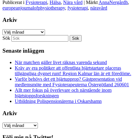
Publicerat i
Fysioterapi
,
Hälsa
,
Nära vård
|
Märkt
AnnaNergårdh
,
europeanjournalofphysiotherapy
,
fysioterapi
,
näravård
Arkiv
Arkiv
Sök
Senaste inläggen
När matchen gäller livet räknas varenda sekund
Kräv av era politiker att offentliga hjärtstartare placeras
tillgängliga dygnet runt! Region Kalmar län är ett föredöme.
Varför behövs det ett hjärtupprop? Gästpresentation vid
medlemsmöte med Fysioterapeuterna Östergötland 260601
Allt mer fokus på överlevare och närstående inom
hjärtstoppsforskningen
Utbildning Polispensionärerna i Oskarshamn
Arkiv
Arkiv
Följ mig på Twitter!