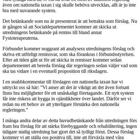
även om nationella taxan i sig skulle behöva utvecklas, allt är ju inte
bra med nuvarande system.
Det betänkande som nu är presenterat är att betrakta som förslag. Nu
är gången så att Socialdepartementet kommer att skicka ut
utredningens betänkande på remiss till bland annat
Fysioterapeuterna.
Förbundet kommer noggrant att analysera utredningens förslag och
skriva ett utförligt remissvar, som ska förankras i förbundsstyrelsen.
Efter att tiden gått ut för att skicka in remisser kommer sedan
departementet att bereda förslag där regeringen sedan väljer vad som
ska tas vidare i en eventuell proposition till riksdagen.
I en snabbkommentar till förslagen om nationella taxan har vi
uttryckt oss så här: ”Vi anser att det är viktigt att det även fortsatt
finns bra möjligheter för ett småskaligt företagande. Ett nytt system
får inte riskera att bygga in ojämlikheter över landet. Därför ser vi
redan nu ett behov av att ytterligare förstärka den nationella
regleringen.”
I många andra delar av detta huvudbetänkande från utredningen förs
fram bra förslag för att stärka förebyggande och rehabilitering, ingen
tidigare statlig utredning har gjort det så tydligt förut. Dessa förslag
kommer vi att ställa oss positiva till, inte att förväxla med våra