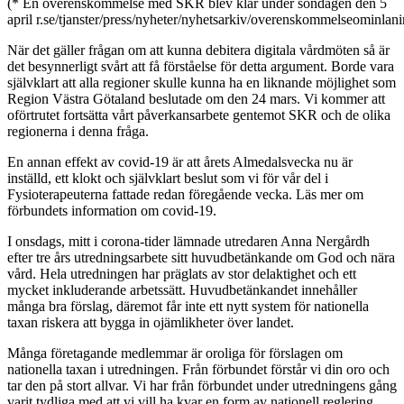
(* En överenskommelse med SKR blev klar under söndagen den 5
april r.se/tjanster/press/nyheter/nyhetsarkiv/overenskommelseominla
När det gäller frågan om att kunna debitera digitala vårdmöten så är
det besynnerligt svårt att få förståelse för detta argument. Borde vara
självklart att alla regioner skulle kunna ha en liknande möjlighet som
Region Västra Götaland beslutade om den 24 mars. Vi kommer att
oförtrutet fortsätta vårt påverkansarbete gentemot SKR och de olika
regionerna i denna fråga.
En annan effekt av covid-19 är att årets Almedalsvecka nu är
inställd, ett klokt och självklart beslut som vi för vår del i
Fysioterapeuterna fattade redan föregående vecka. Läs mer om
förbundets information om covid-19.
I onsdags, mitt i corona-tider lämnade utredaren Anna Nergårdh
efter tre års utredningsarbete sitt huvudbetänkande om God och nära
vård. Hela utredningen har präglats av stor delaktighet och ett
mycket inkluderande arbetssätt. Huvudbetänkandet innehåller
många bra förslag, däremot får inte ett nytt system för nationella
taxan riskera att bygga in ojämlikheter över landet.
Många företagande medlemmar är oroliga för förslagen om
nationella taxan i utredningen. Från förbundet förstår vi din oro och
tar den på stort allvar. Vi har från förbundet under utredningens gång
varit tydliga med att vi vill ha kvar en form av nationell reglering