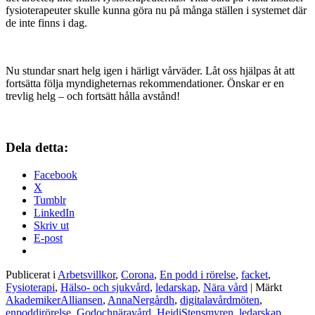
fysioterapeuter skulle kunna göra nu på många ställen i systemet där
de inte finns i dag.
Nu stundar snart helg igen i härligt vårväder. Låt oss hjälpas åt att
fortsätta följa myndigheternas rekommendationer. Önskar er en
trevlig helg – och fortsätt hålla avstånd!
Dela detta:
Facebook
X
Tumblr
LinkedIn
Skriv ut
E-post
Publicerat i
Arbetsvillkor
,
Corona
,
En podd i rörelse
,
facket
,
Fysioterapi
,
Hälso- och sjukvård
,
ledarskap
,
Nära vård
|
Märkt
AkademikerAlliansen
,
AnnaNergårdh
,
digitalavårdmöten
,
enpoddirörelse
,
Godochnäravård
,
HeidiStensmyren
,
ledarskap