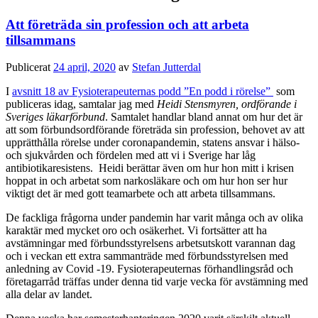
Att företräda sin profession och att arbeta
tillsammans
Publicerat
24 april, 2020
av
Stefan Jutterdal
I
avsnitt 18 av Fysioterapeuternas podd ”En podd i rörelse”
som
publiceras idag, samtalar jag med
Heidi Stensmyren, ordförande i
Sveriges läkarförbund
. Samtalet handlar bland annat om hur det är
att som förbundsordförande företräda sin profession, behovet av att
upprätthålla rörelse under coronapandemin, statens ansvar i hälso-
och sjukvården och fördelen med att vi i Sverige har låg
antibiotikaresistens. Heidi berättar även om hur hon mitt i krisen
hoppat in och arbetat som narkosläkare och om hur hon ser hur
viktigt det är med gott teamarbete och att arbeta tillsammans.
De fackliga frågorna under pandemin har varit många och av olika
karaktär med mycket oro och osäkerhet. Vi fortsätter att ha
avstämningar med förbundsstyrelsens arbetsutskott varannan dag
och i veckan ett extra sammanträde med förbundsstyrelsen med
anledning av Covid -19. Fysioterapeuternas förhandlingsråd och
företagarråd träffas under denna tid varje vecka för avstämning med
alla delar av landet.