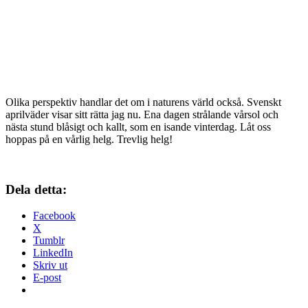
Olika perspektiv handlar det om i naturens värld också. Svenskt
aprilväder visar sitt rätta jag nu. Ena dagen strålande vårsol och
nästa stund blåsigt och kallt, som en isande vinterdag. Låt oss
hoppas på en vårlig helg. Trevlig helg!
Dela detta:
Facebook
X
Tumblr
LinkedIn
Skriv ut
E-post