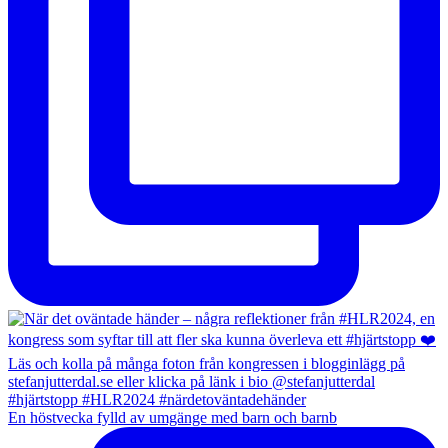
En höstvecka fylld av umgänge med barn och barnb