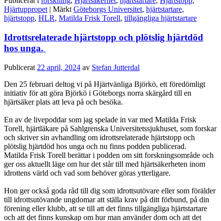
Publicerat i
forskning
,
Hjärtsäkerhet
,
hjärtstartare
,
Hjärtstopp
,
Hjärtuppropet
|
Märkt
Göteborgs Universitet
,
hjärtstartare
,
hjärtstopp
,
HLR
,
Matilda Frisk Torell
,
tillgängliga hjärtstartare
Idrottsrelaterade hjärtstopp och plötslig hjärtdöd
hos unga.
Publicerat
22 april, 2024
av
Stefan Jutterdal
Den 25 februari deltog vi på Hjärtvänliga Björkö, ett föredömligt
initiativ för att göra Björkö i Göteborgs norra skärgård till en
hjärtsäker plats att leva på och besöka.
En av de livepoddar som jag spelade in var med Matilda Frisk
Torell, hjärtläkare på Sahlgrenska Universitetssjukhuset, som forskar
och skriver sin avhandling om idrottsrelaterade hjärtstopp och
plötslig hjärtdöd hos unga och nu finns podden publicerad.
Matilda Frisk Torell berättar i podden om sitt forskningsområde och
ger oss aktuellt läge om hur det står till med hjärtsäkerheten inom
idrottens värld och vad som behöver göras ytterligare.
Hon ger också goda råd till dig som idrottsutövare eller som förälder
till idrottsutövande ungdomar att ställa krav på ditt förbund, på din
förening eller klubb, att se till att det finns tillgängliga hjärtstartare
och att det finns kunskap om hur man använder dom och att det