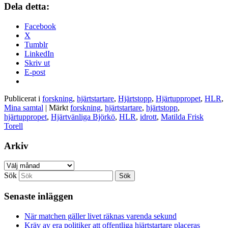
Dela detta:
Facebook
X
Tumblr
LinkedIn
Skriv ut
E-post
Publicerat i
forskning
,
hjärtstartare
,
Hjärtstopp
,
Hjärtuppropet
,
HLR
,
Mina samtal
|
Märkt
forskning
,
hjärtstartare
,
hjärtstopp
,
hjärtuppropet
,
Hjärtvänliga Björkö
,
HLR
,
idrott
,
Matilda Frisk
Torell
Arkiv
Arkiv
Sök
Senaste inläggen
När matchen gäller livet räknas varenda sekund
Kräv av era politiker att offentliga hjärtstartare placeras