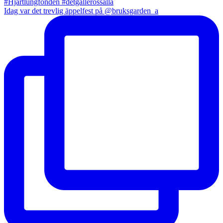
Idag var det trevlig äppelfest på @bruksgarden_a