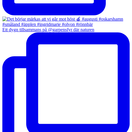
Ett dygn tillsammans på @garpensfyr där naturen