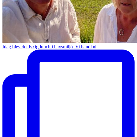
Idag blev det lyxig lunch i havsmiljö. Vi handlad