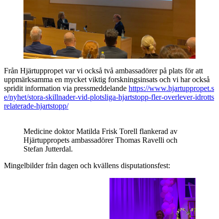
Från Hjärtuppropet var vi också två ambassadörer på plats för att
uppmärksamma en mycket viktig forskningsinsats och vi har också
spridit information via pressmeddelande
https://www.hjartuppropet.s
e/nyhet/stora-skillnader-vid-plotsliga-hjartstopp-fler-overlever-idrotts
relaterade-hjartstopp/
Medicine doktor Matilda Frisk Torell flankerad av
Hjärtuppropets ambassadörer Thomas Ravelli och
Stefan Jutterdal.
Mingelbilder från dagen och kvällens disputationsfest: