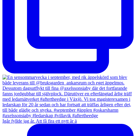
Igår fyllde jag år. Att få fira ett nytt år ä