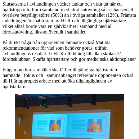
Slutsatserna i avhandlingen väcker tankar och visar att när ett
hjärtstopp inträffar i samband med idrottsutövning så är chansen att
överleva betydligt större (50%) än i övriga samhället (12%). Främsta
anledningen är snabb start av HLR och tillgängliga hjärtstartare,
vilket alltså borde vara en självklarhet i samband med all
idrottsutövning, liksom överallt i samhället.
På direkt fråga från opponenten lämnade också Matilda
rekommendationer för vad som behöver göras, utifrån
avhandlingens resultat: 1/ HLR-utbildning till alla i skolan 2/
Idrottsklubbar- Skaffa hjärtstartare och gör medicinska aktionsplaner
Frågan om hur samhället ska få fler tillgängliga hjärtstartare
hamnade i fokus och i sammanhanget refererade opponenten också
till Hjärtuppropets arbete med att öka tillgängligheten av
hjärtstartare.