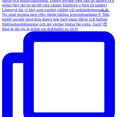
Idag är det sju år sedan jag drabbades av ett hj