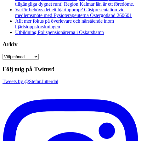
tillgängliga dygnet runt! Region Kalmar län är ett föredöme.
Varför behövs det ett hjärtupprop? Gästpresentation vid
medlemsmöte med Fysioterapeuterna Östergötland 260601
Allt mer fokus på överlevare och närstående inom
hjärtstoppsforskningen
Utbildning Polispensionärerna i Oskarshamn
Arkiv
Arkiv
Följ mig på Twitter!
Tweets by @StefanJutterdal