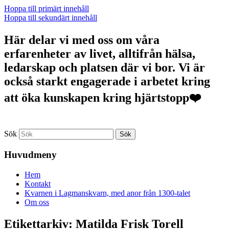
Hoppa till primärt innehåll
Hoppa till sekundärt innehåll
Här delar vi med oss om våra
erfarenheter av livet, alltifrån hälsa,
ledarskap och platsen där vi bor. Vi är
också starkt engagerade i arbetet kring
att öka kunskapen kring hjärtstopp❤️
Sök
Huvudmeny
Hem
Kontakt
Kvarnen i Lagmanskvarn, med anor från 1300-talet
Om oss
Etikettarkiv:
Matilda Frisk Torell