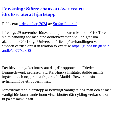
Forskning: Större chans att överleva ett
idrottsrelaterat hjärtstopp
Publicerat
1 december, 2024
av
Stefan Jutterdal
I fredags 29 november försvarade hjärtläkaren Matilda Frisk Torell
sin avhandling för medicine doktorsexamen vid Sahlgrenska
akademin, Göteborgs Universitet. Titeln på avhandlingen var
Sudden cardiac arrest in relation to exercise
https://gupea.ub.gu.se/h
andle/2077/82300
Det blev en mycket intressant dag där opponenten Frieder
Braunschweig, professor vid Karolinska Institutet ställde många
ingående och noggranna frågor och Matilda försvarade sin
avhandling på ett ypperligt sätt.
Idrottsrelaterade hjärtstopp är betydligt vanligare hos män och är mer
vanligt förekommande inom vissa idrotter där cykling verkar sticka
ut på ett särskilt sätt.