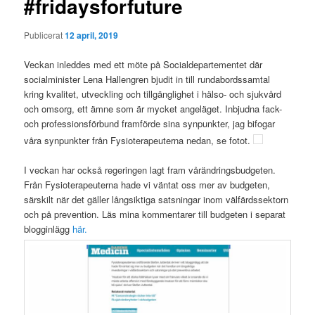
#fridaysforfuture
Publicerat
12 april, 2019
Veckan inleddes med ett möte på Socialdepartementet där
socialminister Lena Hallengren bjudit in till rundabordssamtal
kring kvalitet, utveckling och tillgänglighet i hälso- och sjukvård
och omsorg, ett ämne som är mycket angeläget. Inbjudna fack-
och professionsförbund framförde sina synpunkter, jag bifogar
våra synpunkter från Fysioterapeuterna nedan, se fotot.
I veckan har också regeringen lagt fram vårändringsbudgeten.
Från Fysioterapeuterna hade vi väntat oss mer av budgeten,
särskilt när det gäller långsiktiga satsningar inom välfärdssektorn
och på prevention. Läs mina kommentarer till budgeten i separat
blogginlägg
här.