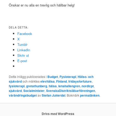
Önskar er nu alla en trevlig och hållbar helg!
DELA DETTA:
Facebook
X
Tumblr
LinkedIn
Skriv ut
E-post
Detta inlägg publicerades i
Budget
,
Fysioterapi
,
Hälso- och
sjukvård
och märktes
elevhälsa
,
Finland
,
fridaysforfuture
,
fysioterapi
,
gretathunberg
,
hälsa
,
lenahallengren
,
nordicpt
,
sjukvård
,
Socialminister
,
SvenskaDistriktsläkarföreningen
,
vårändringsbudget
av
Stefan Jutterdal
. Bokmärk
permalänken
.
Drivs med WordPress