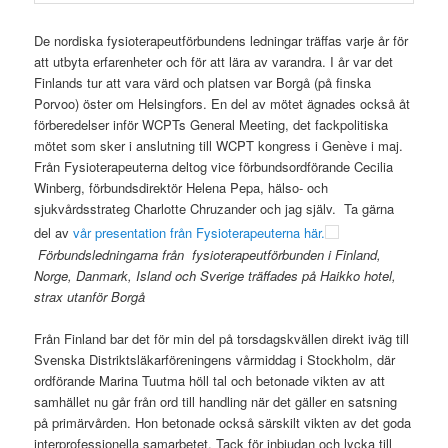
De nordiska fysioterapeutförbundens ledningar träffas varje år för
att utbyta erfarenheter och för att lära av varandra. I år var det
Finlands tur att vara värd och platsen var Borgå (på finska
Porvoo) öster om Helsingfors. En del av mötet ägnades också åt
förberedelser inför WCPTs General Meeting, det fackpolitiska
mötet som sker i anslutning till WCPT kongress i Genève i maj.
Från Fysioterapeuterna deltog vice förbundsordförande Cecilia
Winberg, förbundsdirektör Helena Pepa, hälso- och
sjukvårdsstrateg Charlotte Chruzander och jag själv. Ta gärna
del av
vår presentation från Fysioterapeuterna här.
Förbundsledningarna från fysioterapeutförbunden i Finland,
Norge, Danmark, Island och Sverige träffades på Haikko hotel,
strax utanför Borgå
Från Finland bar det för min del på torsdagskvällen direkt iväg till
Svenska Distriktsläkarföreningens vårmiddag i Stockholm, där
ordförande Marina Tuutma höll tal och betonade vikten av att
samhället nu går från ord till handling när det gäller en satsning
på primärvården. Hon betonade också särskilt vikten av det goda
interprofessionella samarbetet. Tack för inbjudan och lycka till