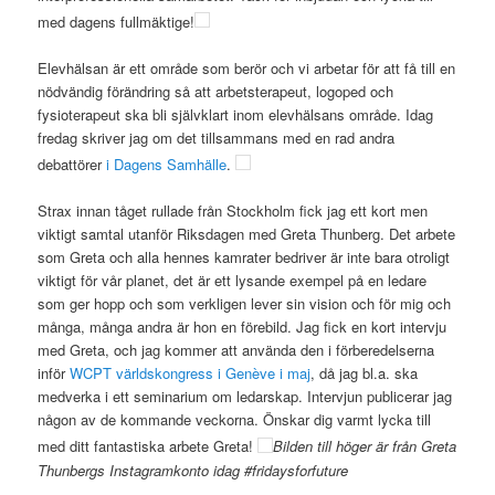
med dagens fullmäktige!
Elevhälsan är ett område som berör och vi arbetar för att få till en
nödvändig förändring så att arbetsterapeut, logoped och
fysioterapeut ska bli självklart inom elevhälsans område. Idag
fredag skriver jag om det tillsammans med en rad andra
debattörer
i Dagens Samhälle
.
Strax innan tåget rullade från Stockholm fick jag ett kort men
viktigt samtal utanför Riksdagen med Greta Thunberg. Det arbete
som Greta och alla hennes kamrater bedriver är inte bara otroligt
viktigt för vår planet, det är ett lysande exempel på en ledare
som ger hopp och som verkligen lever sin vision och för mig och
många, många andra är hon en förebild. Jag fick en kort intervju
med Greta, och jag kommer att använda den i förberedelserna
inför
WCPT världskongress i Genève i maj
, då jag bl.a. ska
medverka i ett seminarium om ledarskap. Intervjun publicerar jag
någon av de kommande veckorna. Önskar dig varmt lycka till
med ditt fantastiska arbete Greta!
Bilden till höger är från Greta
Thunbergs Instagramkonto idag #fridaysforfuture