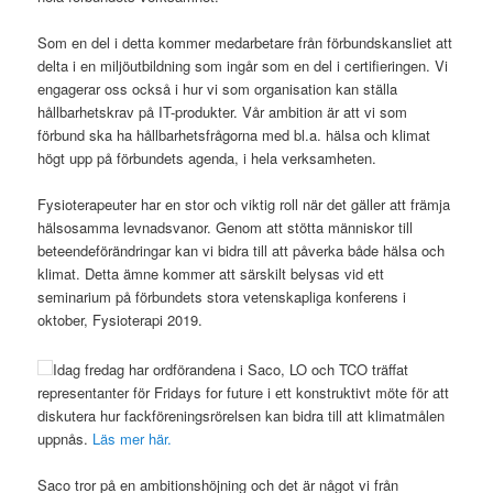
Som en del i detta kommer medarbetare från förbundskansliet att
delta i en miljöutbildning som ingår som en del i certifieringen. Vi
engagerar oss också i hur vi som organisation kan ställa
hållbarhetskrav på IT-produkter. Vår ambition är att vi som
förbund ska ha hållbarhetsfrågorna med bl.a. hälsa och klimat
högt upp på förbundets agenda, i hela verksamheten.
Fysioterapeuter har en stor och viktig roll när det gäller att främja
hälsosamma levnadsvanor. Genom att stötta människor till
beteendeförändringar kan vi bidra till att påverka både hälsa och
klimat. Detta ämne kommer att särskilt belysas vid ett
seminarium på förbundets stora vetenskapliga konferens i
oktober, Fysioterapi 2019.
Idag fredag har ordförandena i Saco, LO och TCO träffat
representanter för Fridays for future i ett konstruktivt möte för att
diskutera hur fackföreningsrörelsen kan bidra till att klimatmålen
uppnås.
Läs mer här.
Saco tror på en ambitionshöjning och det är något vi från