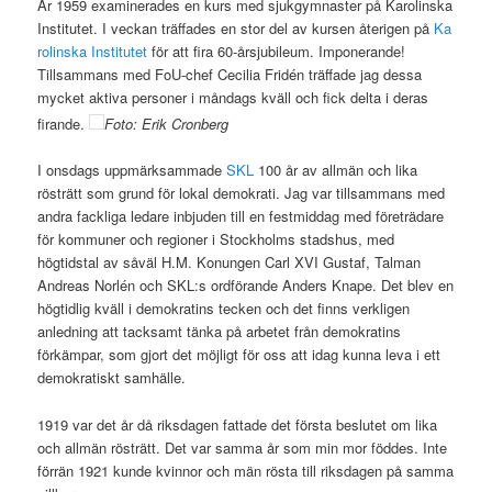
År 1959 examinerades en kurs med sjukgymnaster på Karolinska
Institutet. I veckan träffades en stor del av kursen återigen på
Ka
rolinska Institutet
för att fira 60-årsjubileum. Imponerande!
Tillsammans med FoU-chef Cecilia Fridén träffade jag dessa
mycket aktiva personer i måndags kväll och fick delta i deras
firande.
Foto: Erik Cronberg
I onsdags uppmärksammade
SKL
100 år av allmän och lika
rösträtt som grund för lokal demokrati. Jag var tillsammans med
andra fackliga ledare inbjuden till en festmiddag med företrädare
för kommuner och regioner i Stockholms stadshus, med
högtidstal av såväl H.M. Konungen Carl XVI Gustaf, Talman
Andreas Norlén och SKL:s ordförande Anders Knape. Det blev en
högtidlig kväll i demokratins tecken och det finns verkligen
anledning att tacksamt tänka på arbetet från demokratins
förkämpar, som gjort det möjligt för oss att idag kunna leva i ett
demokratiskt samhälle.
1919 var det år då riksdagen fattade det första beslutet om lika
och allmän rösträtt. Det var samma år som min mor föddes. Inte
förrän 1921 kunde kvinnor och män rösta till riksdagen på samma