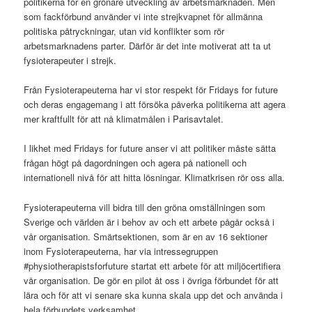
politikerna för en grönare utveckling av arbetsmarknaden. Men
som fackförbund använder vi inte strejkvapnet för allmänna
politiska påtryckningar, utan vid konflikter som rör
arbetsmarknadens parter. Därför är det inte motiverat att ta ut
fysioterapeuter i strejk.
Från Fysioterapeuterna har vi stor respekt för Fridays for future
och deras engagemang i att försöka påverka politikerna att agera
mer kraftfullt för att nå klimatmålen i Parisavtalet.
I likhet med Fridays for future anser vi att politiker måste sätta
frågan högt på dagordningen och agera på nationell och
internationell nivå för att hitta lösningar. Klimatkrisen rör oss alla.
Fysioterapeuterna vill bidra till den gröna omställningen som
Sverige och världen är i behov av och ett arbete pågår också i
vår organisation. Smärtsektionen, som är en av 16 sektioner
inom Fysioterapeuterna, har via intressegruppen
#physiotherapistsforfuture startat ett arbete för att miljöcertifiera
vår organisation. De gör en pilot åt oss i övriga förbundet för att
lära och för att vi senare ska kunna skala upp det och använda i
hela förbundets verksamhet.