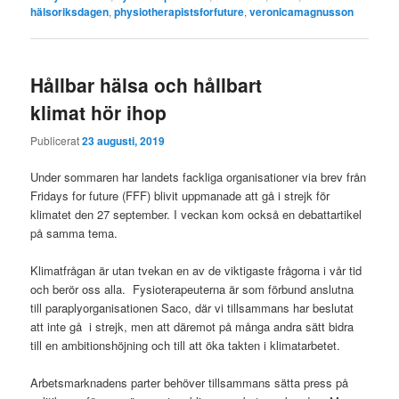
hälsoriksdagen
,
physiotherapistsforfuture
,
veronicamagnusson
Hållbar hälsa och hållbart
klimat hör ihop
Publicerat
23 augusti, 2019
Under sommaren har landets fackliga organisationer via brev från
Fridays for future (FFF) blivit uppmanade att gå i strejk för
klimatet den 27 september. I veckan kom också en debattartikel
på samma tema.
Klimatfrågan är utan tvekan en av de viktigaste frågorna i vår tid
och berör oss alla. Fysioterapeuterna är som förbund anslutna
till paraplyorganisationen Saco, där vi tillsammans har beslutat
att inte gå i strejk, men att däremot på många andra sätt bidra
till en ambitionshöjning och till att öka takten i klimatarbetet.
Arbetsmarknadens parter behöver tillsammans sätta press på