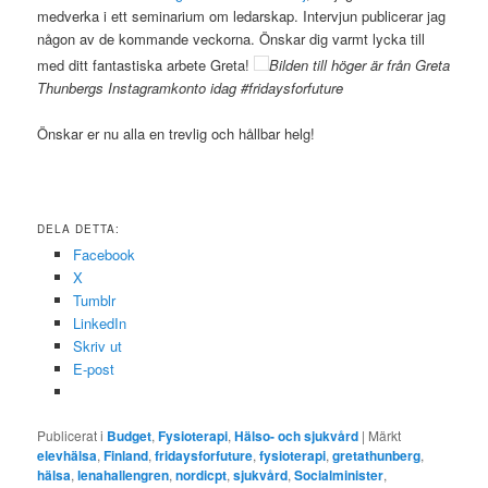
medverka i ett seminarium om ledarskap. Intervjun publicerar jag
någon av de kommande veckorna. Önskar dig varmt lycka till
med ditt fantastiska arbete Greta!
Bilden till höger är från Greta
Thunbergs Instagramkonto idag #fridaysforfuture
Önskar er nu alla en trevlig och hållbar helg!
DELA DETTA:
Facebook
X
Tumblr
LinkedIn
Skriv ut
E-post
Publicerat i
Budget
,
Fysioterapi
,
Hälso- och sjukvård
|
Märkt
elevhälsa
,
Finland
,
fridaysforfuture
,
fysioterapi
,
gretathunberg
,
hälsa
,
lenahallengren
,
nordicpt
,
sjukvård
,
Socialminister
,