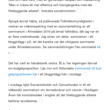
”Men vi måste bli mer effektiva och framgångsrika med det
förebyggande arbetet”, fortsatte
socialministern.
Apropå ämnet hälsa, så publicerade Folkhälsomyndigheten i
veckan en videoinspelning med en sammanfattning av ett
seminarium i Almedalen 2019 på temat folkhälsa, där jag var en
av flera medverkande. Jag skrev om detta seminarium i ett
blogginlägg i juli, att det kanske var det viktigaste seminariet
under Almedalsveckan. Se sammanfattningen från seminariet
hä
r
.
Det har varit en händelserik vecka. Bl.a. har regeringen lämnat
sin budgetproposition. Läs min och förbundets
kommentar till bud
getpropositionen här
i ett blogginlägg från i onsdags.
I onsdags bjöd Socialutskottet och Cancerfonden in till ett
välbesökt seminarium om levnadsvanor och cancer i riksdagen.
Även här konstaterades i enighet att det förebyggande arbetet
behöver accelereras.