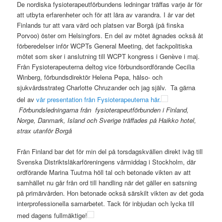
De nordiska fysioterapeutförbundens ledningar träffas varje år för
att utbyta erfarenheter och för att lära av varandra. I år var det
Finlands tur att vara värd och platsen var Borgå (på finska
Porvoo) öster om Helsingfors. En del av mötet ägnades också åt
förberedelser inför WCPTs General Meeting, det fackpolitiska
mötet som sker i anslutning till WCPT kongress i Genève i maj.
Från Fysioterapeuterna deltog vice förbundsordförande Cecilia
Winberg, förbundsdirektör Helena Pepa, hälso- och
sjukvårdsstrateg Charlotte Chruzander och jag själv. Ta gärna
del av
vår presentation från Fysioterapeuterna här.
Förbundsledningarna från fysioterapeutförbunden i Finland,
Norge, Danmark, Island och Sverige träffades på Haikko hotel,
strax utanför Borgå
Från Finland bar det för min del på torsdagskvällen direkt iväg till
Svenska Distriktsläkarföreningens vårmiddag i Stockholm, där
ordförande Marina Tuutma höll tal och betonade vikten av att
samhället nu går från ord till handling när det gäller en satsning
på primärvården. Hon betonade också särskilt vikten av det goda
interprofessionella samarbetet. Tack för inbjudan och lycka till
med dagens fullmäktige!