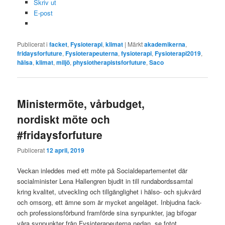
Skriv ut
E-post
Publicerat i
facket
,
Fysioterapi
,
klimat
|
Märkt
akademikerna
,
fridaysforfuture
,
Fysioterapeuterna
,
fysioterapi
,
Fysioterapi2019
,
hälsa
,
klimat
,
miljö
,
physiotherapistsforfuture
,
Saco
Ministermöte, vårbudget,
nordiskt möte och
#fridaysforfuture
Publicerat
12 april, 2019
Veckan inleddes med ett möte på Socialdepartementet där
socialminister Lena Hallengren bjudit in till rundabordssamtal
kring kvalitet, utveckling och tillgänglighet i hälso- och sjukvård
och omsorg, ett ämne som är mycket angeläget. Inbjudna fack-
och professionsförbund framförde sina synpunkter, jag bifogar
våra synpunkter från Fysioterapeuterna nedan, se fotot.