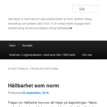
Hoppa
Hoppa
till
till
Sök
primärt
sekundärt
innehåll
innehåll
Här delar vi med oss om våra erfarenheter av livet, alltifrån hälsa,
ledarskap och platsen där vi bor. Vi är också starkt engagerade i
arbetet kring att öka kunskapen kring hjärtstopp❤️
Huvudmeny
Hem
Kontakt
Kvarnen i Lagmanskvarn, med anor från 1300-talet
Om oss
ETIKETTARKIV:
FRIDAYSFORFUTURE
Hållbarhet som norm
Publicerat
20 september, 2019
Frågan om hållbarhet kommer allt högre på dagordningen. Nästa