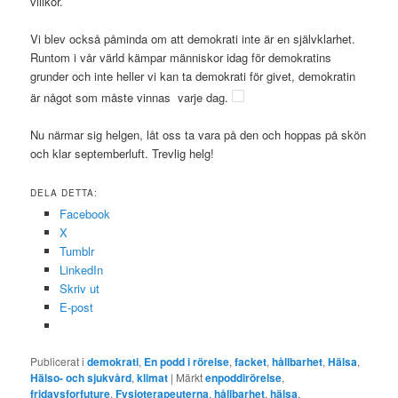
villkor.
Vi blev också påminda om att demokrati inte är en självklarhet.
Runtom i vår värld kämpar människor idag för demokratins
grunder och inte heller vi kan ta demokrati för givet, demokratin
är något som måste vinnas varje dag.
Nu närmar sig helgen, låt oss ta vara på den och hoppas på skön
och klar septemberluft. Trevlig helg!
DELA DETTA:
Facebook
X
Tumblr
LinkedIn
Skriv ut
E-post
Publicerat i
demokrati
,
En podd i rörelse
,
facket
,
hållbarhet
,
Hälsa
,
Hälso- och sjukvård
,
klimat
|
Märkt
enpoddirörelse
,
fridaysforfuture
,
Fysioterapeuterna
,
hållbarhet
,
hälsa
,