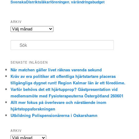
SvenskaDistriktsläkarföreningen
,
vårändringsbudget
ARKIV
Arkiv
S
ö
k
SENASTE INLÄGGEN
När matchen gäller livet räknas varenda sekund
Kräv av era politiker att offentliga hjärtstartare placeras
tillgängliga dygnet runt! Region Kalmar län är ett föredöme.
Varför behövs det ett hjärtupprop? Gästpresentation vid
medlemsmöte med Fysioterapeuterna Östergötland 260601
Allt mer fokus på överlevare och närstående inom
hjärtstoppsforskningen
Utbildning Polispensionärerna i Oskarshamn
ARKIV
Arkiv