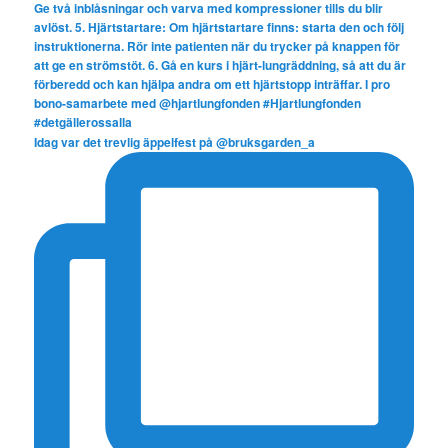
Idag var det trevlig äppelfest på @bruksgarden_a