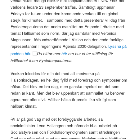
vecka riktas många blickar mot toppklimatmötet i New York där
världens ledare 23 september träffas. Samtidigt uppmanar
Fridays for future under den kommande veckan till en global
strejk för klimatet. I samband med detta presenterar vi idag från
Fysioterapeuterna det andra avsnittet av En podd i rörelse med
temat Hållbarhet som norm, där jag samtalar med Veronica
Magnusson, förbundsordförande i Vision och den enda fackliga
representanten i regeringens Agenda 2030-delegation.
Lyssna på
podden här
.
Du hittar mer
här
om hur vi tar ställning för
hållbarhet inom Fysioterapeuterna.
Veckan inleddes för min del med att medverka på
Hälsoriksdagen, en hel dag fylld med föredrag och symposier om
hälsa. Det blev en bra dag, men ganska mycket om det som
redan är känt. Men det blev uppenbart att samhället nu behöver
agera mer offensivt. Hållbar hälsa är precis lika viktigt som
hållbart klimat.
-Vi är på god väg med det förebyggande arbetet, sa
socialminister Lena Hallengren och nämnde bl.a. arbetet på
Socialstyrelsen och Folkhälsomyndigheten samt utredningen
God och nära vård, med en gemensam färdplan och målsättning.