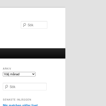
Sök
ARKIV
Arkiv
S
ö
k
SENASTE INLÄGGEN
När matchen gäller livet