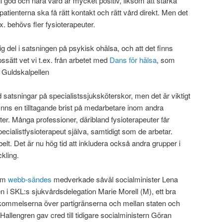
l god och nära vård är mycket positiv, liksom att stärka
 patienterna ska få rätt kontakt och rätt vård direkt. Men det
x. behövs fler fysioterapeuter.
 del i satsningen på psykisk ohälsa, och att det finns
sätt vet vi t.ex. från arbetet med
Dans för hälsa
, som
n Guldskalpellen
d satsningar på specialistssjuksköterskor, men det är viktigt
inns en tilltagande brist på medarbetare inom andra
uter. Många professioner, däribland fysioterapeuter får
 specialistfysioterapeut själva, samtidigt som de arbetar.
belt. Det är nu hög tid att inkludera också andra grupper i
kling.
som
webb-sändes
medverkade såväl socialminister Lena
 i SKL:s sjukvårdsdelegation Marie Morell (M), ett bra
kommelserna över partigränserna och mellan staten och
allengren gav cred till tidigare socialministern Göran