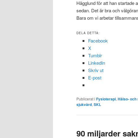
Hägglund för att han startade a
sedan. Det är bra och välgör
Bara om vi arbetar tillsammans
DELA DETTA:
Facebook
X
Tumblr
LinkedIn
Skriv ut
E-post
Publicerat i
Fysioterapi
,
Hälso- och 
sjukvård
,
SKL
90 miljarder sakn