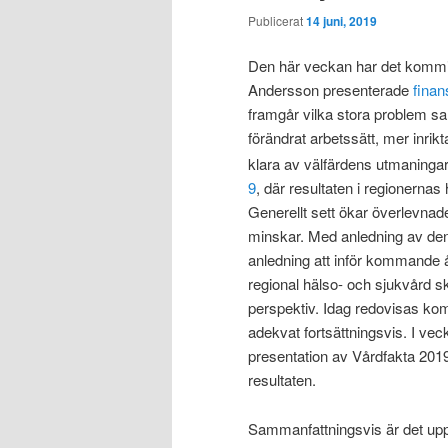
Publicerat
14 juni, 2019
Den här veckan har det kommit
Andersson presenterade
finan
framgår vilka stora problem samh
förändrat arbetssätt, mer inri
klara av välfärdens utmaninga
9
, där resultaten i regionernas
Generellt sett ökar överlevnad
minskar. Med anledning av den 
anledning att inför kommande 
regional hälso- och sjukvård 
perspektiv. Idag redovisas ko
adekvat fortsättningsvis. I ve
presentation av Vårdfakta 2019
resultaten.
Sammanfattningsvis är det uppe