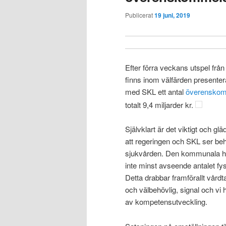
Publicerat
19 juni, 2019
Efter förra veckans utspel frå
finns inom välfärden presenter
med SKL ett antal
överenskomm
totalt 9,4 miljarder kr.
Självklart är det viktigt och gl
att regeringen och SKL ser be
sjukvården. Den kommunala hälso
inte minst avseende antalet fy
Detta drabbar framförallt vård
och välbehövlig, signal och vi 
av kompetensutveckling.