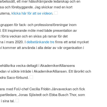
arbetssätt, ett mer hälsofrämjande ledarskap och en
älsa och förebyggande. Jag skickar med en kort
euterna,
klicka här för att se videon
.
sgruppen för fack- och professionsföreningar inom
. Ett inspirerande möte med både presentation av
 förra veckan och en skiss på ramar för det
a i mars 2020. I
delbetänkande tre
finns ett antal mycket
i kommer att använda i alla delar av vår organisation i
ehållsrika vecka deltagit i AkademikerAlliansens
dan vi sökte inträde i AkademikerAlliansen. Ett lärorikt och
ndra Saco-förbund.
mmans med FoU-chef Cecilia Fridén Järvaveckan och fick
 två partiledare, Jonas Sjöstedt och Ebba Busch Thor, som
i sina tal.