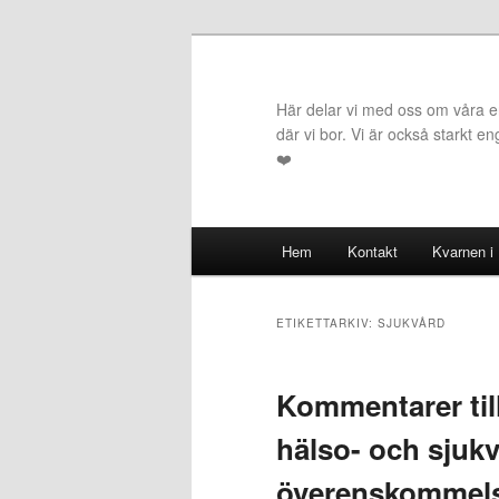
Hoppa
Hoppa
till
till
primärt
sekundärt
Här delar vi med oss om våra erf
innehåll
innehåll
där vi bor. Vi är också starkt e
❤️
Huvudmeny
Hem
Kontakt
Kvarnen i
ETIKETTARKIV:
SJUKVÅRD
Kommentarer til
hälso- och sjuk
överenskommel