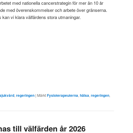
rbetet med nationella cancerstrategin för mer än 10 år
ande med överenskommelser och arbete över gränserna.
 kan vi klara välfärdens stora utmaningar.
sjukvård
,
regeringen
|
Märkt
Fysioterapeuterna
,
hälsa
,
regeringen
,
as till välfärden år 2026