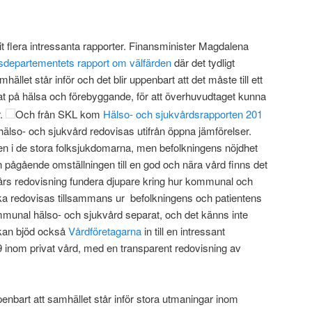
 flera intressanta rapporter. Finansminister Magdalena
sdepartementets rapport om välfärden
där det tydligt
ället står inför och det blir uppenbart att det måste till ett
ktat på hälsa och förebyggande, för att överhuvudtaget kunna
r.
Och från SKL kom
Hälso- och sjukvårdsrapporten 201
 hälso- och sjukvård redovisas utifrån öppna jämförelser.
en i de stora folksjukdomarna, men befolkningens nöjdhet
pågående omställningen till en god och nära vård finns det
års redovisning fundera djupare kring hur kommunal och
ska redovisas tillsammans ur befolkningens och patientens
mmunal hälso- och sjukvård separat, och det känns inte
ckan bjöd också
Vårdföretagarna
in till en intressant
 inom privat vård, med en transparent redovisning av
nbart att samhället står inför stora utmaningar inom