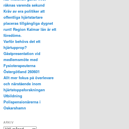
räknas varenda sekund
Kräv av era politiker att
offentliga hjärtstartare
placeras tillgängliga dygnet
runt! Region Kalmar län är ett
föredöme.
Varför behövs det ett
hjärtupprop?
Gästpresentation vid
medlemsmöte med
Fysioterapeuterna
Östergötland 260601
Allt mer fokus på överlevare
och närstående inom
hjärtstoppsforskningen
Utbildning
Polispensionärerna i
Oskarshamn
ARKIV
Arkiv