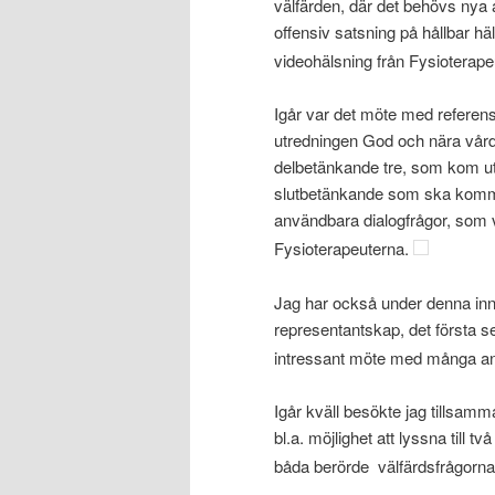
välfärden, där det behövs nya 
offensiv satsning på hållbar h
videohälsning från Fysioterap
Igår var det möte med referen
utredningen God och nära vård
delbetänkande tre, som kom ut
slutbetänkande som ska komm
användbara dialogfrågor, som v
Fysioterapeuterna.
Jag har också under denna inn
representantskap, det första se
intressant möte med många a
Igår kväll besökte jag tillsa
bl.a. möjlighet att lyssna till
båda berörde välfärdsfrågorna 