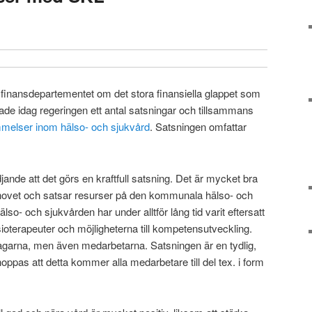
n finansdepartementet om det stora finansiella glappet som
ade idag regeringen ett antal satsningar och tillsammans
elser inom hälso- och sjukvård
. Satsningen omfattar
ädjande att det görs en kraftfull satsning. Det är mycket bra
hovet och satsar resurser på den kommunala hälso- och
- och sjukvården har under alltför lång tid varit eftersatt
sioterapeuter och möjligheterna till kompetensutveckling.
tagarna, men även medarbetarna. Satsningen är en tydlig,
hoppas att detta kommer alla medarbetare till del tex. i form