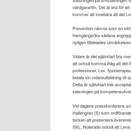
Satsningen på omställningen til
vårdgarantin. Det är bra för att
kommer att innebära att det t.e
Prevention nämns som en viktig
framgångsrika sådana angrepps
nyligen tilldelades utmärkelse
Vidare är det självklart bra me
att också komma ihåg att det f
professioner, t.ex. fysioterape
betala sin vidareutbildning till
Detta är självklart inte accepta
satsningen på kompetensutvec
Vid dagens presskonferens 
Hallengren (S) som ordföranden
tecken att presentera överens
SKL. Noterade också att Lena H