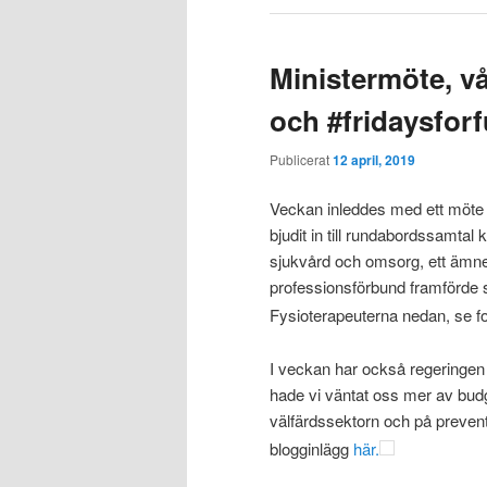
Ministermöte, v
och #fridaysforf
Publicerat
12 april, 2019
Veckan inleddes med ett möte 
bjudit in till rundabordssamtal k
sjukvård och omsorg, ett ämne
professionsförbund framförde s
Fysioterapeuterna nedan, se fo
I veckan har också regeringen
hade vi väntat oss mer av budge
välfärdssektorn och på prevent
blogginlägg
här.