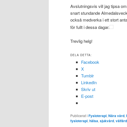
Avslutningsvis vill jag tipsa 
snart stundande Almedalsvec
också medverka i ett stort ant
för fullt i dessa dagar.
Trevlig helg!
DELA DETTA:
Facebook
X
Tumblr
LinkedIn
Skriv ut
E-post
Publicerat i
Fysioterapi
,
Nära vård
,
fysioterapi
,
hälsa
,
sjukvård
,
välfärd