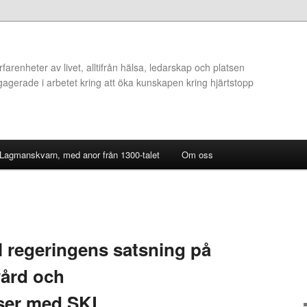
arenheter av livet, alltifrån hälsa, ledarskap och platsen
ngagerade i arbetet kring att öka kunskapen kring hjärtstopp
 Lagmanskvarn, med anor från 1300-talet
Om oss
l regeringens satsning på
vård och
ser med SKL