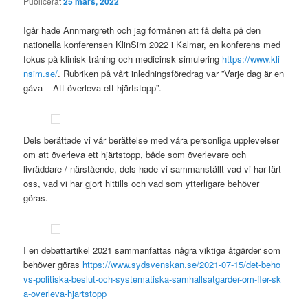
Publicerat
25 mars, 2022
Igår hade Annmargreth och jag förmånen att få delta på den
nationella konferensen KlinSim 2022 i Kalmar, en konferens med
fokus på klinisk träning och medicinsk simulering
https://www.kli
nsim.se/
. Rubriken på vårt inledningsföredrag var ”Varje dag är en
gåva – Att överleva ett hjärtstopp”.
Dels berättade vi vår berättelse med våra personliga upplevelser
om att överleva ett hjärtstopp, både som överlevare och
livräddare / närstående, dels hade vi sammanställt vad vi har lärt
oss, vad vi har gjort hittills och vad som ytterligare behöver
göras.
I en debattartikel 2021 sammanfattas några viktiga åtgärder som
behöver göras
https://www.sydsvenskan.se/2021-07-15/det-beho
vs-politiska-beslut-och-systematiska-samhallsatgarder-om-fler-sk
a-overleva-hjartstopp