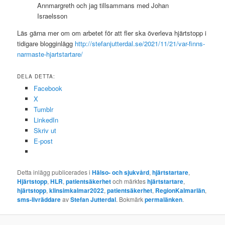
Annmargreth och jag tillsammans med Johan
Israelsson
Läs gärna mer om om arbetet för att fler ska överleva hjärtstopp i
tidigare blogginlägg
http://stefanjutterdal.se/2021/11/21/var-finns-
narmaste-hjartstartare/
DELA DETTA:
Facebook
X
Tumblr
LinkedIn
Skriv ut
E-post
Detta inlägg publicerades i
Hälso- och sjukvård
,
hjärtstartare
,
Hjärtstopp
,
HLR
,
patientsäkerhet
och märktes
hjärtstartare
,
hjärtstopp
,
klinsimkalmar2022
,
patientsäkerhet
,
RegionKalmarlän
,
sms-livräddare
av
Stefan Jutterdal
. Bokmärk
permalänken
.