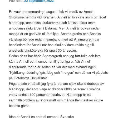
Publicerat
22 september, 2023
En vacker sommardag i augusti fick vi besök av Anneli
Strömsöe hemma vid Kvarnen. Anneli är forskare inom området
hjärtstopp, anestesisjuksköterska och klinisk lektor inom
ambulansssjukvården i Dalarna. Men Anneli är också sedan
många år en god vän till familjen. Annmargreths och Annelis
vänskap började redan i samband med att Annmargreth var
handledare för Anneli när hon skulle vidareutbilda sig till
anestesisjuksköterska för snart 30 år sedan.
Sedan dess har både Annmargreth och jag fått följa och lära
känna Anneli och hennes familj ytterligare. När Anneli
disputerade för tio år sedan så var det med avhandlingen
”HjärtLung-räddning igår, idag och imorgon” och då var vi på plats
på Göteborgs Universitet.
Föga anade vi då att jag fyra år senare själv skulle drabbas av
hjärtstopp, det som varje år drabbar 6000 personer i Sverige
varav endast 600 personer överlever. Hjärtstopp är ett
samhällsproblem av stora mått och många fler insatser skulle
behöva göras.
Idag är Anneli en central person i Svenska