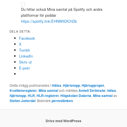
Du hittar också Mina samtal på Spotify och andra
plattformar för poddar
https://spotify.link/EHNW5DlChDb
DELA DETTA:
Facebook
X
Tumblr
LinkedIn
Skriv ut
E-post
Detta inlägg publicerades i
Hälsa
,
Hjärtstopp
,
Hjärtuppropet
,
Kvalitetsregister
,
Mina samtal
och märktes
Anneli Strömsöe
,
hälsa
,
hjärtstopp
,
HLR
,
HLR-registret
,
Högskolan Dalarna
,
Mina samtal
av
Stefan Jutterdal
. Bokmärk
permalänken
.
Drivs med WordPress