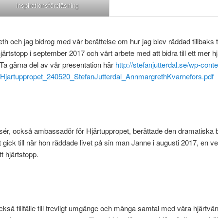
inspirationsföreläsning
h och jag bidrog med vår berättelse om hur jag blev räddad tillbaks til
hjärtstopp i september 2017 och vårt arbete med att bidra till ett mer hj
Ta gärna del av vår presentation här
http://stefanjutterdal.se/wp-cont
/Hjartuppropet_240520_StefanJutterdal_AnnmargrethKvarnefors.pdf
lsér, också ambassadör för Hjärtuppropet, berättade den dramatiska 
 gick till när hon räddade livet på sin man Janne i augusti 2017, en v
tt hjärtstopp.
ckså tillfälle till trevligt umgänge och många samtal med våra hjärtvän