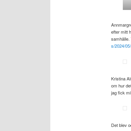
Annmargret
efter mitt 
samhälle. 
s/2024/05
Kristina A
om hur det
jag fick mi
Det blev o