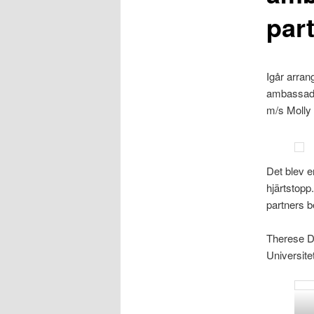
par
Igår arra
ambassadö
m/s Molly 
Det blev e
hjärtstopp
partners b
Therese D
Universite