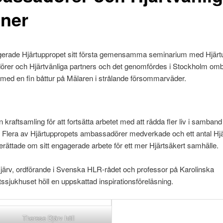
tner
ngerade Hjärtuppropet sitt första gemensamma seminarium med Hjärt
rer och Hjärtvänliga partners och det genomfördes i Stockholm om
med en fin båttur på Mälaren i strålande försommarväder.
n kraftsamling för att fortsätta arbetet med att rädda fler liv i samban
. Flera av Hjärtuppropets ambassadörer medverkade och ett antal Hjä
erättade om sitt engagerade arbete för ett mer Hjärtsäkert samhälle.
järv, ordförande i Svenska HLR-rådet och professor på Karolinska
tssjukhuset höll en uppskattad inspirationsföreläsning.
Therese Djärv höll