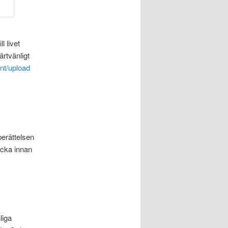
l livet
ärtvänligt
ent/upload
berättelsen
ecka innan
liga