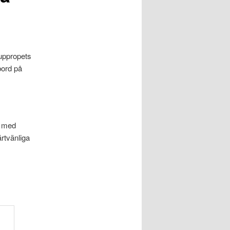
uppropets
bord på
d med
rtvänliga