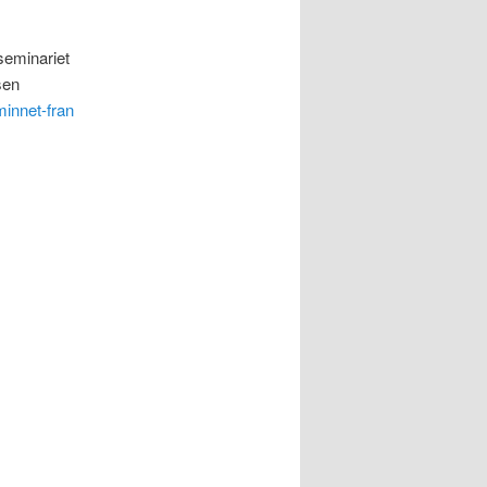
seminariet
sen
minnet-fran