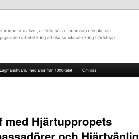
arenheter av livet, alltifrån hälsa, ledarskap och platsen
ngagerade i arbetet kring att öka kunskapen kring hjärtstopp
 Lagmanskvarn, med anor från 1300-talet
Om oss
ff med Hjärtuppropets
assadörer och Hjärtvänli