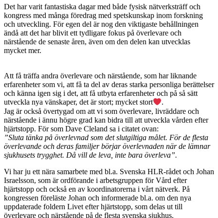
Det har varit fantastiska dagar med både fysisk nätverksträff och
kongress med många föredrag med spetskunskap inom forskning
och utveckling. För egen del är nog den viktigaste behållningen
ändå att det har blivit ett tydligare fokus på överlevare och
närstående de senaste åren, även om den delen kan utvecklas
mycket mer.
Att få träffa andra överlevare och närstående, som har liknande
erfarenheter som vi, att få ta del av deras starka personliga berättelser
och känna igen sig i det, att få utbyta erfarenheter och på så sätt
utveckla nya vänskaper, det är stort; mycket stort
.
Jag är också övertygad om att vi som överlevare, livräddare och
närstående i ännu högre grad kan bidra till att utveckla vården efter
hjärtstopp. För som Dave Cleland sa i citatet ovan:
”Sluta tänka på överlevnad som det slutgiltiga målet. För de flesta
överlevande och deras familjer börjar överlevnaden när de lämnar
sjukhusets trygghet. Då vill de leva, inte bara överleva”.
Vi har ju ett nära samarbete med bl.a. Svenska HLR-rådet och Johan
Israelsson, som är ordförande i arbetsgruppen för Vård efter
hjärtstopp och också en av koordinatorerna i vårt nätverk. På
kongressen föreläste Johan och informerade bl.a. om den nya
uppdaterade foldern Livet efter hjärtstopp, som delas ut till
överlevare och närstående på de flesta svenska sjukhus.