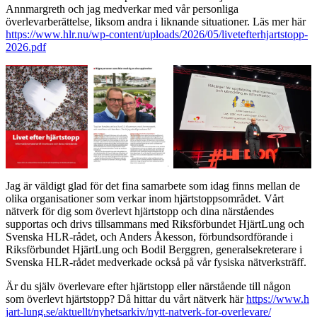
Annmargreth och jag medverkar med vår personliga
överlevarberättelse, liksom andra i liknande situationer. Läs mer här
https://www.hlr.nu/wp-content/uploads/2026/05/livetefterhjartstopp-
2026.pdf
Jag är väldigt glad för det fina samarbete som idag finns mellan de
olika organisationer som verkar inom hjärtstoppsområdet. Vårt
nätverk för dig som överlevt hjärtstopp och dina närståendes
supportas och drivs tillsammans med Riksförbundet HjärtLung och
Svenska HLR-rådet, och Anders Åkesson, förbundsordförande i
Riksförbundet HjärtLung och Bodil Berggren, generalsekreterare i
Svenska HLR-rådet medverkade också på vår fysiska nätverksträff.
Är du själv överlevare efter hjärtstopp eller närstående till någon
som överlevt hjärtstopp? Då hittar du vårt nätverk här
https://www.h
jart-lung.se/aktuellt/nyhetsarkiv/nytt-natverk-for-overlevare/