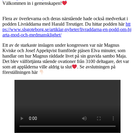
Välkommen in i gemenskapen!
Flera av överlevarna och deras närstående hade också medverkat i
podden Livräddarna med Harald Treutiger. Du hittar podden här
htt
ps://www.slsgoteborg.se/artiklar-nyheter/livraddarna-en-podd-om-hj
arta-mod-och-medmansklighet/
Ett av de starkaste inslagen under kongressen var när Magnus
Kviske och Josef Appelqvist framförde pjäsen Elva minuter, som
handlar om hur Magnus räddade livet på sin gravida sambo Maja.
Det blev välförtjänta stående ovationer från 3100 deltagare, det var
som att applåderna ville aldrig ta slut
. Se avslutningen på
föreställningen här