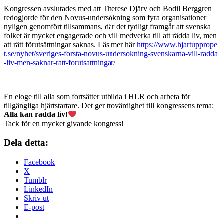
Kongressen avslutades med att Therese Djärv och Bodil Berggren
redogjorde för den Novus-undersökning som fyra organisationer
nyligen genomfört tillsammans, där det tydligt framgår att svenska
folket är mycket engagerade och vill medverka till att rädda liv, men
att rätt förutsättningar saknas. Läs mer här
https://www.hjartupprope
t.se/nyhet/sveriges-forsta-novus-undersokning-svenskarna-vill-radda
-liv-men-saknar-ratt-forutsattningar/
En eloge till alla som fortsätter utbilda i HLR och arbeta för
tillgängliga hjärtstartare. Det ger trovärdighet till kongressens tema:
Alla kan rädda liv!
Tack för en mycket givande kongress!
Dela detta:
Facebook
X
Tumblr
LinkedIn
Skriv ut
E-post