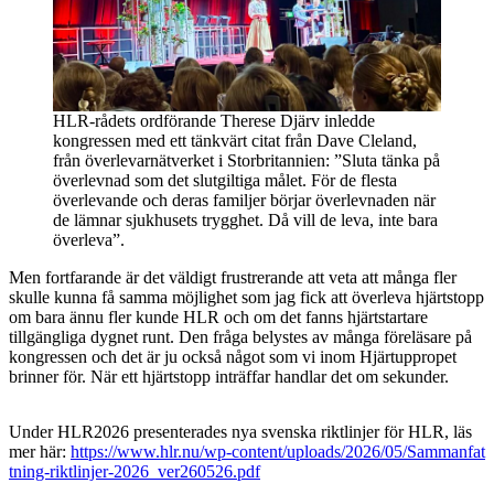
HLR-rådets ordförande Therese Djärv inledde
kongressen med ett tänkvärt citat från Dave Cleland,
från överlevarnätverket i Storbritannien: ”Sluta tänka på
överlevnad som det slutgiltiga målet. För de flesta
överlevande och deras familjer börjar överlevnaden när
de lämnar sjukhusets trygghet. Då vill de leva, inte bara
överleva”.
Men fortfarande är det väldigt frustrerande att veta att många fler
skulle kunna få samma möjlighet som jag fick att överleva hjärtstopp
om bara ännu fler kunde HLR och om det fanns hjärtstartare
tillgängliga dygnet runt. Den fråga belystes av många föreläsare på
kongressen och det är ju också något som vi inom Hjärtuppropet
brinner för. När ett hjärtstopp inträffar handlar det om sekunder.
Under HLR2026 presenterades nya svenska riktlinjer för HLR, läs
mer här:
https://www.hlr.nu/wp-content/uploads/2026/05/Sammanfat
tning-riktlinjer-2026_ver260526.pdf