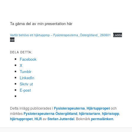
Ta gärna del av min presentation här
Varför behövs ett hjärtupprop – Fysioterapeuterna_Östergötland_ 260601
Ladda
ner
DELA DETTA:
Facebook
X
Tumblr
LinkedIn
Skriv ut
E-post
Detta inlägg publicerades i
Fysioterapeuterna
,
Hjärtuppropet
och
märktes
Fysioterapeuterna Östergötland
,
hjärtstartare
,
hjärtstopp
,
hjärtuppropet
,
HLR
av
Stefan Jutterdal
. Bokmärk
permalänken
.