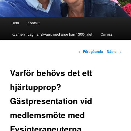
Huvudmeny
Hem
Kontakt
Kvarnen i Lagmanskvarn, med anor från 1300-talet
Om oss
Inläggsnavigering
←
Föregående
Nästa
→
Varför behövs det ett
hjärtupprop?
Gästpresentation vid
medlemsmöte med
Fysioterapeuterna