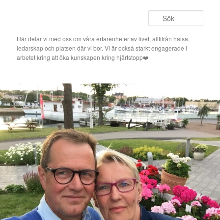
Hoppa
till
Sök
primärt
innehåll
Här delar vi med oss om våra erfarenheter av livet, alltifrån hälsa,
ledarskap och platsen där vi bor. Vi är också starkt engagerade i
arbetet kring att öka kunskapen kring hjärtstopp❤️