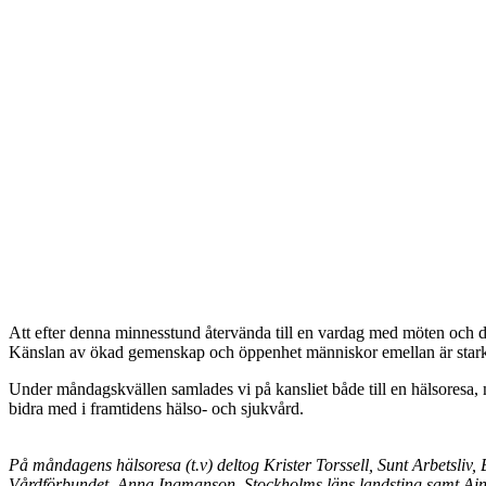
Att efter denna minnesstund återvända till en vardag med möten och d
Känslan av ökad gemenskap och öppenhet människor emellan är stark 
Under måndagskvällen samlades vi på kansliet både till en hälsoresa, 
bidra med i framtidens hälso- och sjukvård.
På måndagens hälsoresa (t.v) deltog Krister Torssell, Sunt Arbetsliv,
Vårdförbundet, Anna Ingmanson, Stockholms läns landsting samt Ai