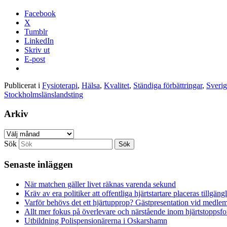
Facebook
X
Tumblr
LinkedIn
Skriv ut
E-post
Publicerat i
Fysioterapi
,
Hälsa
,
Kvalitet
,
Ständiga förbättringar
,
Sveri
Stockholmslänslandsting
Arkiv
Arkiv
Sök
Senaste inläggen
När matchen gäller livet räknas varenda sekund
Kräv av era politiker att offentliga hjärtstartare placeras tillgä
Varför behövs det ett hjärtupprop? Gästpresentation vid medl
Allt mer fokus på överlevare och närstående inom hjärtstoppsf
Utbildning Polispensionärerna i Oskarshamn