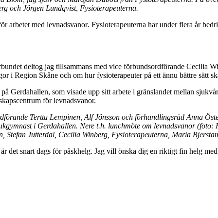
erg och Jörgen Lundqvist, Fysioterapeuterna.
 för arbetet med levnadsvanor
.
Fysioterapeuterna har under flera år bedr
förbundet deltog jag tillsammans med vice förbundsordförande Cecilia Wi
r i Region Skåne och om hur fysioterapeuter på ett ännu bättre sätt ska
nd, på Gerdahallen, som visade upp sitt arbete i gränslandet mellan sjuk
skapscentrum för levnadsvanor.
sordförande Terttu Lempinen, Alf Jönsson och förhandlingsråd Anna Öster
jukgymnast i Gerdahallen. Nere t.h. lunchmöte om levnadsvanor (foto
n, Stefan Jutterdal, Cecilia Winberg, Fysioterapeuterna, Maria Bjerst
r det snart dags för påskhelg. Jag vill önska dig en riktigt fin helg me