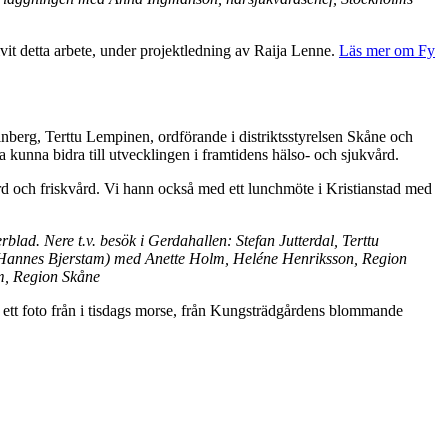
ivit detta arbete, under projektledning av Raija Lenne.
Läs mer om Fy
nberg, Terttu Lempinen, ordförande i distriktsstyrelsen Skåne och
 kunna bidra till utvecklingen i framtidens hälso- och sjukvård.
vård och friskvård. Vi hann också med ett lunchmöte i Kristianstad med
blad. Nere t.v. besök i Gerdahallen: Stefan Jutterdal, Terttu
: Hannes Bjerstam) med Anette Holm, Heléne Henriksson, Region
am, Region Skåne
d ett foto från i tisdags morse, från Kungsträdgårdens blommande