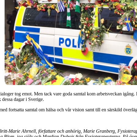
ialoger tog emot. Men tack vare goda samtal kom arbetsveckan igång. D
dessa dagar i Sverige.
med fortsatta samtal om hälsa och vår vision samt till en särskild över
 Britt-Marie Ahrnell, författare och anhörig, Marie Granberg, Fysiotera
na Blom, jag själv och Mardjan Dubois från Fysioterapeuterna. På öv