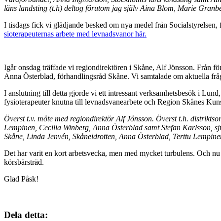
läns landsting (t.h) deltog förutom jag själv Aina Blom, Marie Granb
I tisdags fick vi glädjande besked om nya medel från Socialstyrelsen,
sioterapeuternas arbete med levnadsvanor här.
Igår onsdag träffade vi regiondirektören i Skåne, Alf Jönsson. Från 
Anna Österblad, förhandlingsråd Skåne. Vi samtalade om aktuella frågo
I anslutning till detta gjorde vi ett intressant verksamhetsbesök i Lu
fysioterapeuter knutna till levnadsvanearbete och Region Skånes Kun
Överst t.v. möte med regiondirektör Alf Jönsson. Överst t.h. distrikt
Lempinen, Cecilia Winberg, Anna Österblad samt Stefan Karlsson, s
Skåne, Linda Jenvén, Skåneidrotten, Anna Österblad, Terttu Lempine
Det har varit en kort arbetsvecka, men med mycket turbulens. Och nu ä
körsbärsträd.
Glad Påsk!
Dela detta: