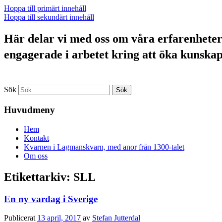
Hoppa till primärt innehåll
Hoppa till sekundärt innehåll
Här delar vi med oss om våra erfarenheter a
engagerade i arbetet kring att öka kunska
Sök
Huvudmeny
Hem
Kontakt
Kvarnen i Lagmanskvarn, med anor från 1300-talet
Om oss
Etikettarkiv:
SLL
En ny vardag i Sverige
Publicerat
13 april, 2017
av
Stefan Jutterdal