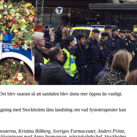
et blev snarast så att samtalen blev ännu mer öppna än vanligt.
läggning med Stockholms läns landsting om vad fysioterapeuter kan
peuterna, Kristina Billberg, Sveriges Farmaceuter, Anders Printz,
erläggningen med Anna Ingmanson, närsjukvårdschef, Stockholms