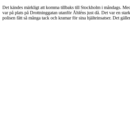
Det kändes märkligt att komma tillbaks till Stockholm i måndags. Med 
var på plats på Drottninggatan utanför Åhléns just då. Det var en star
polisen fått så många tack och kramar för sina hjälteinsatser. Det gäller