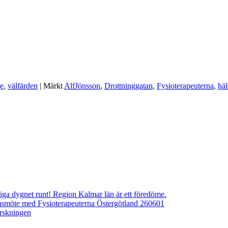
ge
,
välfärden
|
Märkt
AlfJönsson
,
Drottninggatan
,
Fysioterapeuterna
,
häl
ngliga dygnet runt! Region Kalmar län är ett föredöme.
emsmöte med Fysioterapeuterna Östergötland 260601
orskningen