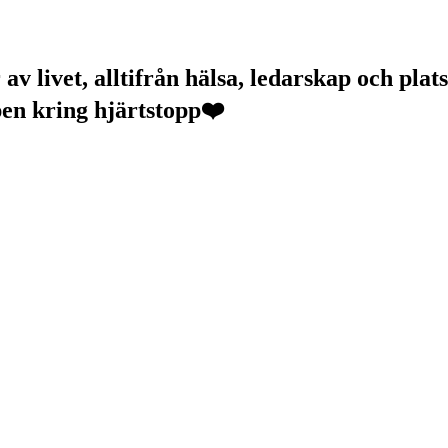
v livet, alltifrån hälsa, ledarskap och plats
pen kring hjärtstopp❤️