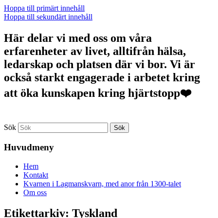
Hoppa till primärt innehåll
Hoppa till sekundärt innehåll
Här delar vi med oss om våra
erfarenheter av livet, alltifrån hälsa,
ledarskap och platsen där vi bor. Vi är
också starkt engagerade i arbetet kring
att öka kunskapen kring hjärtstopp❤️
Sök
Huvudmeny
Hem
Kontakt
Kvarnen i Lagmanskvarn, med anor från 1300-talet
Om oss
Etikettarkiv:
Tyskland