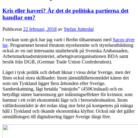
Kris eller haveri? Är det de politiska partierna det
handlar om?
Publicerat
22 februari, 2018
av
Stefan Jutterdal
I veckan som gick har jag varit i Berlin tillsammans med
Sacos styre
lse
. Programmet bestod förutom styrelsemöte och styrelseutbildning
också av en rad intressanta studiebesök på Svenska Ambassaden,
Arbetsmarknadsministeriet, arbetsgivarorganisationen BDA samt
besök från DGB, (German Trade Union Confederation).
Läget i tysk politik och debatt liknar i vissa delar Sverige, men det
finns också stora skillnader. Inom jämställdhetsområdet känns det
som om Tyskland ligger flera årtionden efter Sverige.
Sambeskattning, lågt betalda ”minijobs” (450€/månad) och en
betydligt sämre barnomsorg ger inlåsningseffekter för kvinnor, som
hamnar i ett svårt ekonomiskt läge och i beroendesituation. Inom
välfärdsområdet är det redan idag stor brist på kompetens på många
håll i Tyskland och ökande ekonomiska klyftor. Också när det gäller
omställningen till digitalisering ligger Sverige långt före.