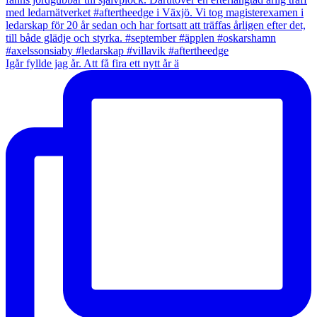
Igår fyllde jag år. Att få fira ett nytt år ä