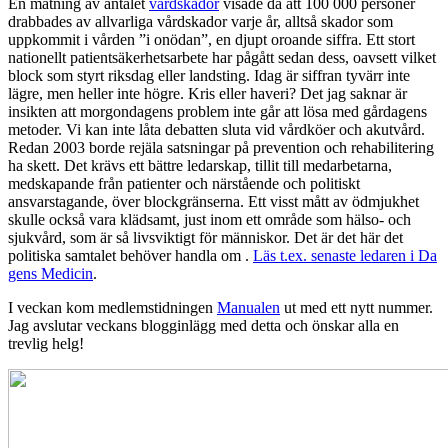
En mätning av antalet
vårdskador
visade då att 100 000 personer
drabbades av allvarliga vårdskador varje år, alltså skador som
uppkommit i vården ”i onödan”, en djupt oroande siffra. Ett stort
nationellt patientsäkerhetsarbete har pågått sedan dess, oavsett vilket
block som styrt riksdag eller landsting. Idag är siffran tyvärr inte
lägre, men heller inte högre. Kris eller haveri? Det jag saknar är
insikten att morgondagens problem inte går att lösa med gårdagens
metoder. Vi kan inte låta debatten sluta vid vårdköer och akutvård.
Redan 2003 borde rejäla satsningar på prevention och rehabilitering
ha skett. Det krävs ett bättre ledarskap, tillit till medarbetarna,
medskapande från patienter och närstående och politiskt
ansvarstagande, över blockgränserna. Ett visst mått av ödmjukhet
skulle också vara klädsamt, just inom ett område som hälso- och
sjukvård, som är så livsviktigt för människor. Det är det här det
politiska samtalet behöver handla om .
Läs t.ex. senaste ledaren i Da
gens Medicin
.
I veckan kom medlemstidningen
Manualen
ut med ett nytt nummer.
Jag avslutar veckans blogginlägg med detta och önskar alla en
trevlig helg!