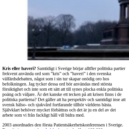
Kris eller haveri?
Samtidigt i Sverige börjar alltfler politiska partier
frekvent använda ord som ”kris” och ”haveri” i den svenska
välfärdsdebatten, något som i sin tur skapar onödig oro hos
befolkningen. Jag tycker dessa ord bör användas med största
försiktighet och inte som ett sätt att till synes plocka enkla politiska
poäng och väljare. Är det kanske ett tecken på att krisen finns i de
politiska partierna? Det gäller att ha perspektiv och samtidigt inse att
svensk hälso- och sjukvård fortfarande tillhör världens bästa.
Självklart behöver mycket förbättras och det är ju en del av det
arbete som vi från fackligt håll vill bidra med.
2003 anordnades den första Patientsäkerhetskonferensen i Sverige.