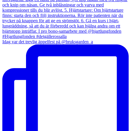
Idag var det trevlig äppelfest på @bruksgarden_a