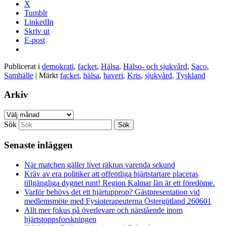
X
Tumblr
LinkedIn
Skriv ut
E-post
Publicerat i
demokrati
,
facket
,
Hälsa
,
Hälso- och sjukvård
,
Saco
,
Samhälle
|
Märkt
facket
,
hälsa
,
haveri
,
Kris
,
sjukvård
,
Tyskland
Arkiv
Arkiv
Sök
Senaste inläggen
När matchen gäller livet räknas varenda sekund
Kräv av era politiker att offentliga hjärtstartare placeras
tillgängliga dygnet runt! Region Kalmar län är ett föredöme.
Varför behövs det ett hjärtupprop? Gästpresentation vid
medlemsmöte med Fysioterapeuterna Östergötland 260601
Allt mer fokus på överlevare och närstående inom
hjärtstoppsforskningen