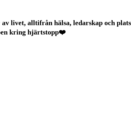
v livet, alltifrån hälsa, ledarskap och plats
pen kring hjärtstopp❤️