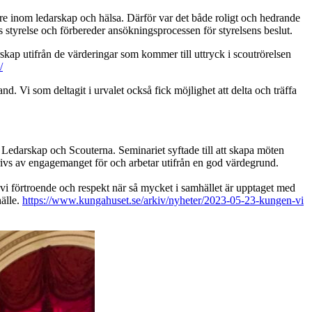
vare inom ledarskap och hälsa. Därför var det både roligt och hedrande
ns styrelse och förbereder ansökningsprocessen för styrelsens beslut.
ap utifrån de värderingar som kommer till uttryck i scoutrörelsen
/
. Vi som deltagit i urvalet också fick möjlighet att delta och träffa
edarskap och Scouterna. Seminariet syftade till att skapa möten
drivs av engagemanget för och arbetar utifrån en god värdegrund.
 vi förtroende och respekt när så mycket i samhället är upptaget med
hälle.
https://www.kungahuset.se/arkiv/nyheter/2023-05-23-kungen-vi