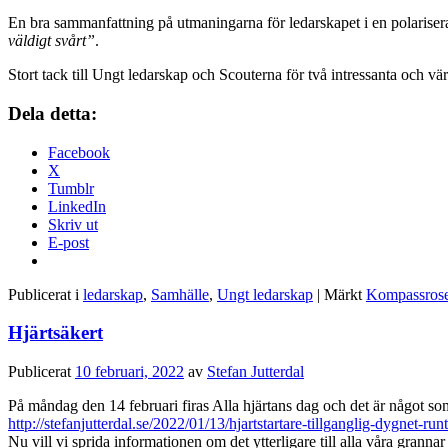
En bra sammanfattning på utmaningarna för ledarskapet i en polarise
väldigt svårt”
.
Stort tack till Ungt ledarskap och Scouterna för två intressanta och vä
Dela detta:
Facebook
X
Tumblr
LinkedIn
Skriv ut
E-post
Publicerat i
ledarskap
,
Samhälle
,
Ungt ledarskap
|
Märkt
Kompassros
Hjärtsäkert
Publicerat
10 februari, 2022
av
Stefan Jutterdal
På måndag den 14 februari firas Alla hjärtans dag och det är något so
http://stefanjutterdal.se/2022/01/13/hjartstartare-tillganglig-dygnet-runt
Nu vill vi sprida informationen om det ytterligare till alla våra gran