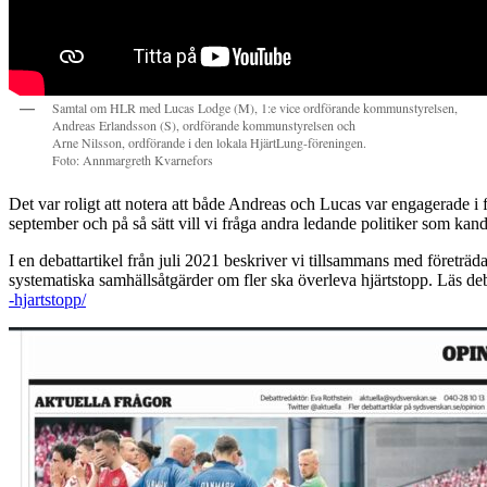
Samtal om HLR med Lucas Lodge (M), 1:e vice ordförande kommunstyrelsen,
Andreas Erlandsson (S), ordförande kommunstyrelsen och
Arne Nilsson, ordförande i den lokala HjärtLung-föreningen.
Foto: Annmargreth Kvarnefors
Det var roligt att notera att både Andreas och Lucas var engagerade i
september och på så sätt vill vi fråga andra ledande politiker som kan
I en debattartikel från juli 2021 beskriver vi tillsammans med företrä
systematiska samhällsåtgärder om fler ska överleva hjärtstopp. Läs deb
-hjartstopp/