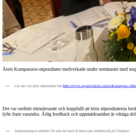
Årets Kompassros-stipendiater medverkade under seminariet med inspire
Läs mer om årets stipendiater här
https://www.mynewsdesk.com/se/konungens-stiftels
Det var oerhört stimulerande och hoppfullt att höra stipendiaterna berä
lyfte fram varandra. Ärlig feedback och uppmärksamhet är viktiga delar i 
Seminariedagen inleddes för min del med ett intressant studiebesök på Chalmers