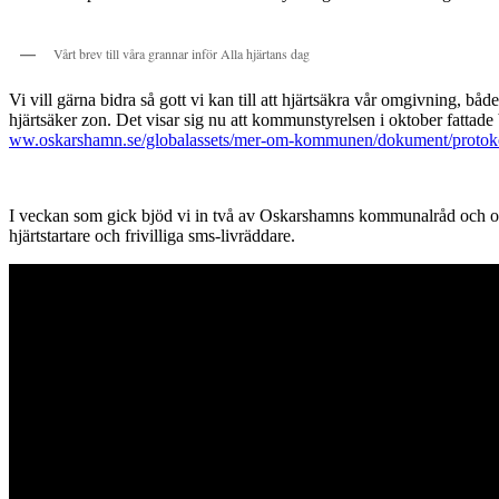
Vårt brev till våra grannar inför Alla hjärtans dag
Vi vill gärna bidra så gott vi kan till att hjärtsäkra vår omgivning, b
hjärtsäker zon. Det visar sig nu att kommunstyrelsen i oktober fattade 
ww.oskarshamn.se/globalassets/mer-om-kommunen/dokument/protokol
I veckan som gick bjöd vi in två av Oskarshamns kommunalråd och ordf
hjärtstartare och frivilliga sms-livräddare.