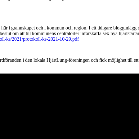
åde här i grannskapet och i kommun och region. I ett tidigare blogginlägg
beslut om att till kommunens centralorter införskaffa sex nya hjärtstarta
l-ks/2021/protokoll-ks-2021-10-29.pdf
öranden i den lokala HjärtLung-föreningen och fick möjlighet till ett