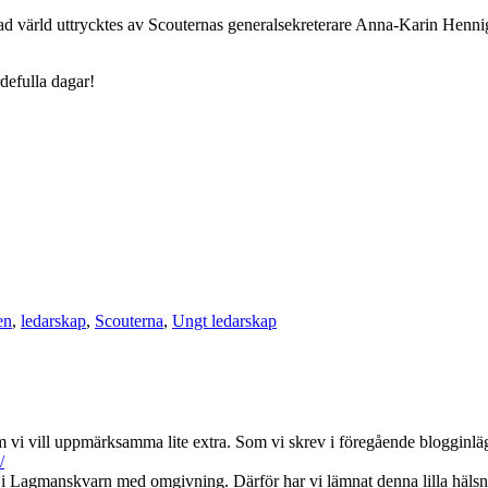
rad värld uttrycktes av Scouternas generalsekreterare Anna-Karin Henn
rdefulla dagar!
en
,
ledarskap
,
Scouterna
,
Ungt ledarskap
m vi vill uppmärksamma lite extra. Som vi skrev i föregående blogginläg
/
nar i Lagmanskvarn med omgivning. Därför har vi lämnat denna lilla häls