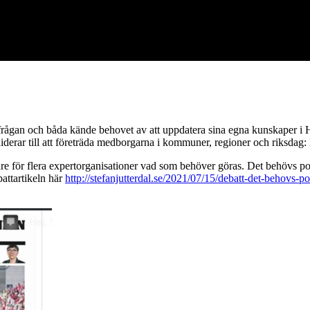
 frågan och båda kände behovet av att uppdatera sina egna kunskaper i H
diderar till att företräda medborgarna i kommuner, regioner och riksdag
dare för flera expertorganisationer vad som behöver göras. Det behövs pol
attartikeln här
http://stefanjutterdal.se/2021/07/15/debatt-det-behovs-p