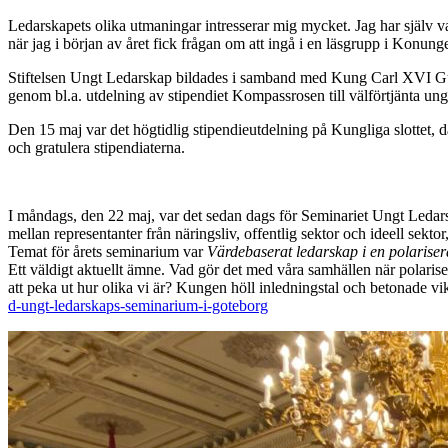
Ledarskapets olika utmaningar intresserar mig mycket. Jag har själv var
när jag i början av året fick frågan om att ingå i en läsgrupp i Konung
Stiftelsen Ungt Ledarskap bildades i samband med Kung Carl XVI Gust
genom bl.a. utdelning av stipendiet Kompassrosen till välförtjänta ung
Den 15 maj var det högtidlig stipendieutdelning på Kungliga slottet, d
och gratulera stipendiaterna.
I måndags, den 22 maj, var det sedan dags för Seminariet Ungt Ledar
mellan representanter från näringsliv, offentlig sektor och ideell se
Temat för årets seminarium var
Värdebaserat ledarskap i en polariser
Ett väldigt aktuellt ämne. Vad gör det med våra samhällen när polaris
att peka ut hur olika vi är? Kungen höll inledningstal och betonade vi
d-ungt-ledarskaps-seminarium-i-goteborg