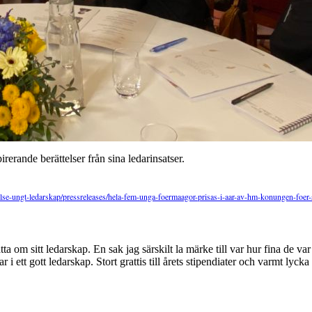
rande berättelser från sina ledarinsatser.
e-ungt-ledarskap/pressreleases/hela-fem-unga-foermaagor-prisas-i-aar-av-hm-konungen-foer-
tta om sitt ledarskap. En sak jag särskilt la märke till var hur fina de 
ett gott ledarskap. Stort grattis till årets stipendiater och varmt lycka t