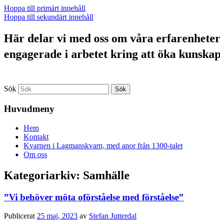
Hoppa till primärt innehåll
Hoppa till sekundärt innehåll
Här delar vi med oss om våra erfarenheter a
engagerade i arbetet kring att öka kunska
Sök
Huvudmeny
Hem
Kontakt
Kvarnen i Lagmanskvarn, med anor från 1300-talet
Om oss
Kategoriarkiv:
Samhälle
”Vi behöver möta oförståelse med förståelse”
Publicerat
25 maj, 2023
av
Stefan Jutterdal