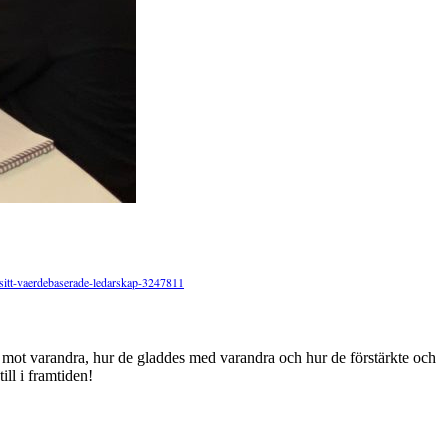
sitt-vaerdebaserade-ledarskap-3247811
var mot varandra, hur de gladdes med varandra och hur de förstärkte och
ill i framtiden!