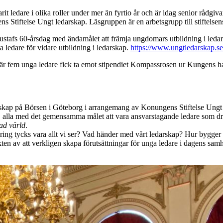
it ledare i olika roller under mer än fyrtio år och är idag senior rådgi
ens Stiftelse Ungt ledarskap. Läsgruppen är en arbetsgrupp till stiftelse
afs 60-årsdag med ändamålet att främja ungdomars utbildning i ledarsk
a ledare för vidare utbildning i ledarskap.
https://www.ungtledarskap.se
är fem unga ledare fick ta emot stipendiet Kompassrosen ur Kungens hand
skap på Börsen i Göteborg i arrangemang av Konungens Stiftelse Ungt L
ktor, alla med det gemensamma målet att vara ansvarstagande ledare som 
ad värld
.
ering tycks vara allt vi ser? Vad händer med vårt ledarskap? Hur bygger
kten av att verkligen skapa förutsättningar för unga ledare i dagens sam