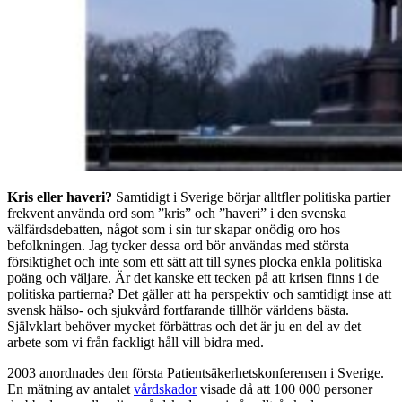
Kris eller haveri?
Samtidigt i Sverige börjar alltfler politiska partier
frekvent använda ord som ”kris” och ”haveri” i den svenska
välfärdsdebatten, något som i sin tur skapar onödig oro hos
befolkningen. Jag tycker dessa ord bör användas med största
försiktighet och inte som ett sätt att till synes plocka enkla politiska
poäng och väljare. Är det kanske ett tecken på att krisen finns i de
politiska partierna? Det gäller att ha perspektiv och samtidigt inse att
svensk hälso- och sjukvård fortfarande tillhör världens bästa.
Självklart behöver mycket förbättras och det är ju en del av det
arbete som vi från fackligt håll vill bidra med.
2003 anordnades den första Patientsäkerhetskonferensen i Sverige.
En mätning av antalet
vårdskador
visade då att 100 000 personer