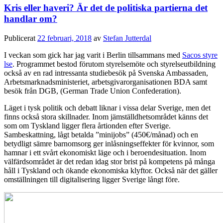
Kris eller haveri? Är det de politiska partierna det
handlar om?
Publicerat
22 februari, 2018
av
Stefan Jutterdal
I veckan som gick har jag varit i Berlin tillsammans med
Sacos styre
lse
. Programmet bestod förutom styrelsemöte och styrelseutbildning
också av en rad intressanta studiebesök på Svenska Ambassaden,
Arbetsmarknadsministeriet, arbetsgivarorganisationen BDA samt
besök från DGB, (German Trade Union Confederation).
Läget i tysk politik och debatt liknar i vissa delar Sverige, men det
finns också stora skillnader. Inom jämställdhetsområdet känns det
som om Tyskland ligger flera årtionden efter Sverige.
Sambeskattning, lågt betalda ”minijobs” (450€/månad) och en
betydligt sämre barnomsorg ger inlåsningseffekter för kvinnor, som
hamnar i ett svårt ekonomiskt läge och i beroendesituation. Inom
välfärdsområdet är det redan idag stor brist på kompetens på många
håll i Tyskland och ökande ekonomiska klyftor. Också när det gäller
omställningen till digitalisering ligger Sverige långt före.