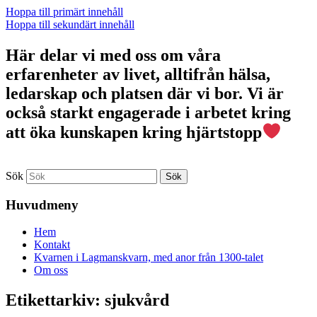
Hoppa till primärt innehåll
Hoppa till sekundärt innehåll
Här delar vi med oss om våra
erfarenheter av livet, alltifrån hälsa,
ledarskap och platsen där vi bor. Vi är
också starkt engagerade i arbetet kring
att öka kunskapen kring hjärtstopp
Sök
Huvudmeny
Hem
Kontakt
Kvarnen i Lagmanskvarn, med anor från 1300-talet
Om oss
Etikettarkiv:
sjukvård