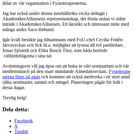
delar av vår organisation i Fysioterapeuterna.
Jag har också under denna innehållsrika vecka deltagit i
AkademikerAlliansens representantskap, det första sedan vi sökte
inträde i AkademikerAlliansen. Ett lärorikt och intressant möte med
många andra Saco-förbund.
Igår kväll besökte jag tillsammans med FoU-chef Cecilia Fridén
Järvaveckan och fick bl.a. möjlighet att lyssna till två partiledare,
Jonas Sjöstedt och Ebba Busch Thor, som båda berörde
välfärdsfrågorna i sina tal.
Avslutningsvis vill jag tipsa om att boka in vårt seminarium och vår
medlemslunch på den snart stundande Almedalsveckan.
Fysioterape
uterna finns på plats
och kommer att också medverka i ett stort antal
olika seminarier, samtal och mingel. Planeringen pågår för fullt i
dessa dagar.
Trevlig helg!
Dela detta:
Facebook
X
Tumblr