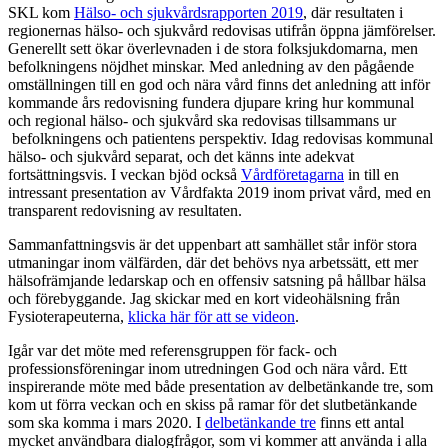
SKL kom
Hälso- och sjukvårdsrapporten 2019
, där resultaten i
regionernas hälso- och sjukvård redovisas utifrån öppna jämförelser.
Generellt sett ökar överlevnaden i de stora folksjukdomarna, men
befolkningens nöjdhet minskar. Med anledning av den pågående
omställningen till en god och nära vård finns det anledning att inför
kommande års redovisning fundera djupare kring hur kommunal
och regional hälso- och sjukvård ska redovisas tillsammans ur
befolkningens och patientens perspektiv. Idag redovisas kommunal
hälso- och sjukvård separat, och det känns inte adekvat
fortsättningsvis. I veckan bjöd också
Vårdföretagarna
in till en
intressant presentation av Vårdfakta 2019 inom privat vård, med en
transparent redovisning av resultaten.
Sammanfattningsvis är det uppenbart att samhället står inför stora
utmaningar inom välfärden, där det behövs nya arbetssätt, ett mer
hälsofrämjande ledarskap och en offensiv satsning på hållbar hälsa
och förebyggande. Jag skickar med en kort videohälsning från
Fysioterapeuterna,
klicka här för att se videon
.
Igår var det möte med referensgruppen för fack- och
professionsföreningar inom utredningen God och nära vård. Ett
inspirerande möte med både presentation av delbetänkande tre, som
kom ut förra veckan och en skiss på ramar för det slutbetänkande
som ska komma i mars 2020. I
delbetänkande tre
finns ett antal
mycket användbara dialogfrågor, som vi kommer att använda i alla