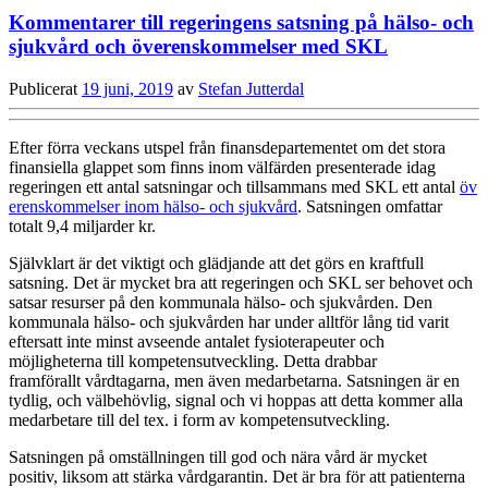
Kommentarer till regeringens satsning på hälso- och
sjukvård och överenskommelser med SKL
Publicerat
19 juni, 2019
av
Stefan Jutterdal
Efter förra veckans utspel från finansdepartementet om det stora
finansiella glappet som finns inom välfärden presenterade idag
regeringen ett antal satsningar och tillsammans med SKL ett antal
öv
erenskommelser inom hälso- och sjukvård
. Satsningen omfattar
totalt 9,4 miljarder kr.
Självklart är det viktigt och glädjande att det görs en kraftfull
satsning. Det är mycket bra att regeringen och SKL ser behovet och
satsar resurser på den kommunala hälso- och sjukvården. Den
kommunala hälso- och sjukvården har under alltför lång tid varit
eftersatt inte minst avseende antalet fysioterapeuter och
möjligheterna till kompetensutveckling. Detta drabbar
framförallt vårdtagarna, men även medarbetarna. Satsningen är en
tydlig, och välbehövlig, signal och vi hoppas att detta kommer alla
medarbetare till del tex. i form av kompetensutveckling.
Satsningen på omställningen till god och nära vård är mycket
positiv, liksom att stärka vårdgarantin. Det är bra för att patienterna