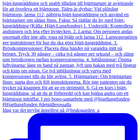
Idag var det trevlig äppelfest på @bruksgarden_a