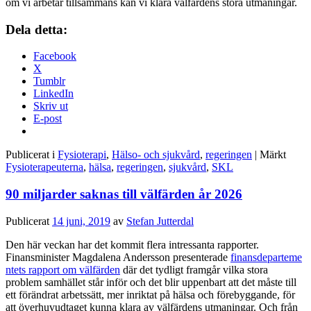
om vi arbetar tillsammans kan vi klara välfärdens stora utmaningar.
Dela detta:
Facebook
X
Tumblr
LinkedIn
Skriv ut
E-post
Publicerat i
Fysioterapi
,
Hälso- och sjukvård
,
regeringen
|
Märkt
Fysioterapeuterna
,
hälsa
,
regeringen
,
sjukvård
,
SKL
90 miljarder saknas till välfärden år 2026
Publicerat
14 juni, 2019
av
Stefan Jutterdal
Den här veckan har det kommit flera intressanta rapporter.
Finansminister Magdalena Andersson presenterade
finansdeparteme
ntets rapport om välfärden
där det tydligt framgår vilka stora
problem samhället står inför och det blir uppenbart att det måste till
ett förändrat arbetssätt, mer inriktat på hälsa och förebyggande, för
att överhuvudtaget kunna klara av välfärdens utmaningar.
Och från