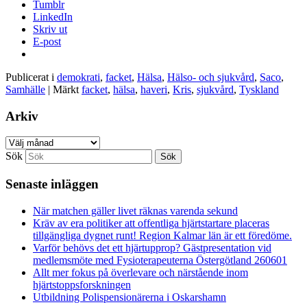
Tumblr
LinkedIn
Skriv ut
E-post
Publicerat i
demokrati
,
facket
,
Hälsa
,
Hälso- och sjukvård
,
Saco
,
Samhälle
|
Märkt
facket
,
hälsa
,
haveri
,
Kris
,
sjukvård
,
Tyskland
Arkiv
Arkiv
Sök
Senaste inläggen
När matchen gäller livet räknas varenda sekund
Kräv av era politiker att offentliga hjärtstartare placeras
tillgängliga dygnet runt! Region Kalmar län är ett föredöme.
Varför behövs det ett hjärtupprop? Gästpresentation vid
medlemsmöte med Fysioterapeuterna Östergötland 260601
Allt mer fokus på överlevare och närstående inom
hjärtstoppsforskningen
Utbildning Polispensionärerna i Oskarshamn