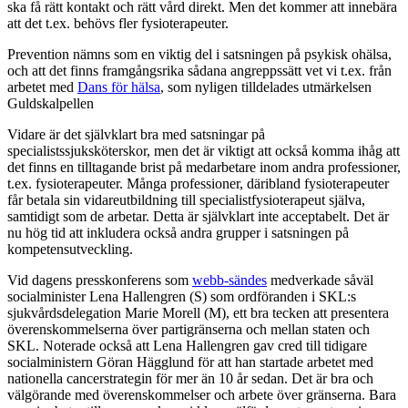
ska få rätt kontakt och rätt vård direkt. Men det kommer att innebära
att det t.ex. behövs fler fysioterapeuter.
Prevention nämns som en viktig del i satsningen på psykisk ohälsa,
och att det finns framgångsrika sådana angreppssätt vet vi t.ex. från
arbetet med
Dans för hälsa
, som nyligen tilldelades utmärkelsen
Guldskalpellen
Vidare är det självklart bra med satsningar på
specialistssjuksköterskor, men det är viktigt att också komma ihåg att
det finns en tilltagande brist på medarbetare inom andra professioner,
t.ex. fysioterapeuter. Många professioner, däribland fysioterapeuter
får betala sin vidareutbildning till specialistfysioterapeut själva,
samtidigt som de arbetar. Detta är självklart inte acceptabelt. Det är
nu hög tid att inkludera också andra grupper i satsningen på
kompetensutveckling.
Vid dagens presskonferens som
webb-sändes
medverkade såväl
socialminister Lena Hallengren (S) som ordföranden i SKL:s
sjukvårdsdelegation Marie Morell (M), ett bra tecken att presentera
överenskommelserna över partigränserna och mellan staten och
SKL. Noterade också att Lena Hallengren gav cred till tidigare
socialministern Göran Hägglund för att han startade arbetet med
nationella cancerstrategin för mer än 10 år sedan. Det är bra och
välgörande med överenskommelser och arbete över gränserna. Bara