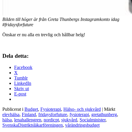
Bilden till höger är från Greta Thunbergs Instagramkonto idag
#fridaysforfuture
Önskar er nu alla en trevlig och hållbar helg!
Dela detta:
Facebook
X
Tumblr
LinkedIn
Skriv ut
E-post
Publicerat i
Budget
,
Fysioterapi
,
Hälso- och sjukvård
|
Märkt
elevhälsa
,
Finland
,
fridaysforfuture
,
fysioterapi
,
gretathunberg
,
hälsa
,
lenahallengren
,
nordicpt
,
sjukvård
,
Socialminister
,
SvenskaDistriktsläkarföreningen
,
vårändringsbudget