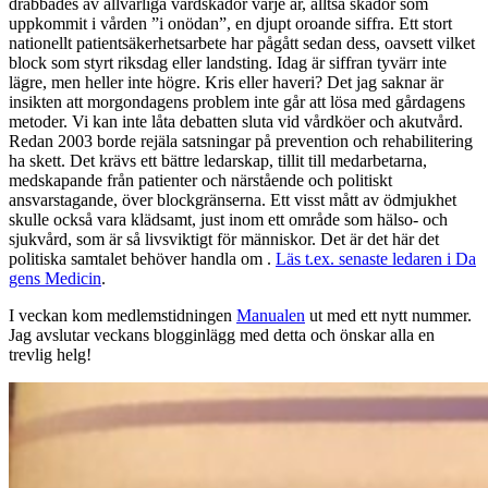
drabbades av allvarliga vårdskador varje år, alltså skador som
uppkommit i vården ”i onödan”, en djupt oroande siffra. Ett stort
nationellt patientsäkerhetsarbete har pågått sedan dess, oavsett vilket
block som styrt riksdag eller landsting. Idag är siffran tyvärr inte
lägre, men heller inte högre. Kris eller haveri? Det jag saknar är
insikten att morgondagens problem inte går att lösa med gårdagens
metoder. Vi kan inte låta debatten sluta vid vårdköer och akutvård.
Redan 2003 borde rejäla satsningar på prevention och rehabilitering
ha skett. Det krävs ett bättre ledarskap, tillit till medarbetarna,
medskapande från patienter och närstående och politiskt
ansvarstagande, över blockgränserna. Ett visst mått av ödmjukhet
skulle också vara klädsamt, just inom ett område som hälso- och
sjukvård, som är så livsviktigt för människor. Det är det här det
politiska samtalet behöver handla om .
Läs t.ex. senaste ledaren i Da
gens Medicin
.
I veckan kom medlemstidningen
Manualen
ut med ett nytt nummer.
Jag avslutar veckans blogginlägg med detta och önskar alla en
trevlig helg!