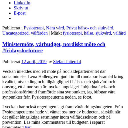
LinkedIn
Skriv ut
E-post
Publicerat i
Fysioterapi
,
Nära vård
,
Privat hälso- och sjukvård
,
Uncategorized
,
välfärden
|
Märkt
fysioterapi
,
hälsa
,
sjukvård
,
välfärd
Ministermöte, vårbudget, nordiskt möte och
#fridaysforfuture
Publicerat
12 april, 2019
av
Stefan Jutterdal
Veckan inleddes med ett möte på Socialdepartementet där
socialminister Lena Hallengren bjudit in till rundabordssamtal kring
kvalitet, utveckling och tillgänglighet i hälso- och sjukvård och
omsorg, ett ämne som är mycket angeläget. Inbjudna fack- och
professionsförbund framförde sina synpunkter, jag bifogar våra
synpunkter från Fysioterapeuterna nedan, se fotot.
I veckan har också regeringen lagt fram vårändringsbudgeten. Från
Fysioterapeuterna hade vi väntat oss mer av budgeten, särskilt när
det gäller långsiktiga satsningar inom välfärdssektorn och på
prevention. Läs mina kommentarer till budgeten i separat
blogginlägg
här.