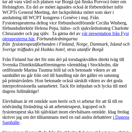
tur att vara värd och platsen var Borgå (på finska Porvoo) öster om
Helsingfors. En del av mötet ägnades också åt förberedelser inför
WCPTs General Meeting, det fackpolitiska mötet som sker i
anslutning till WCPT kongress i Genève i maj. Från
Fysioterapeuterna deltog vice förbundsordförande Cecilia Winberg,
förbundsdirektör Helena Pepa, hälso- och sjukvårdsstrateg Charlotte
Chruzander och jag själv. Ta gärna del av
vår presentation från Fysi
oterapeuterna här.
Förbundsledningarna
från fysioterapeutförbunden i Finland, Norge, Danmark, Island och
Sverige träffades på Haikko hotel, strax utanför Borgå
Från Finland bar det för min del på torsdagskvällen direkt iväg till
Svenska Distriktsläkarföreningens vårmiddag i Stockholm, där
ordförande Marina Tuutma höll tal och betonade vikten av att
samhället nu går från ord till handling när det gäller en satsning
på primärvården. Hon betonade också särskilt vikten av det goda
interprofessionella samarbetet. Tack för inbjudan och lycka till med
dagens fullmäktige!
Elevhälsan är ett område som berör och vi arbetar för att få till en
nödvändig förändring så att arbetsterapeut, logoped och
fysioterapeut ska bli självklart inom elevhälsans område. Idag fredag
skriver jag om det tillsammans med en rad andra debattörer
i Dagens
Samhälle
.