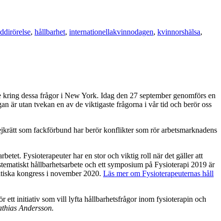
ddirörelse
,
hållbarhet
,
internationellakvinnodagen
,
kvinnorshälsa
,
ade kring dessa frågor i New York. Idag den 27 september genomförs en
an är utan tvekan en av de viktigaste frågorna i vår tid och berör oss
trejkrätt som fackförbund har berör konflikter som rör arbetsmarknadens
etet. Fysioterapeuter har en stor och viktig roll när det gäller att
stematiskt hållbarhetsarbete och ett symposium på Fysioterapi 2019 är
olitiska kongress i november 2020.
Läs mer om Fysioterapeuternas håll
ör ett initiativ som vill lyfta hållbarhetsfrågor inom fysioterapin och
athias Andersson.