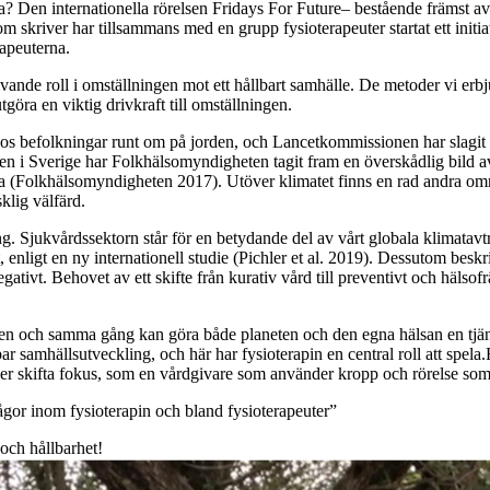
ka? D
en internationella rörelsen
Fridays
For
Future
–
bestå
ende främst
av
om skriver har tillsammans med en grupp
fysioterapeuter startat ett initi
rapeuterna.
ivande roll i omställningen mot ett hållbart samhälle. De metoder vi erb
tgöra en viktig drivkraft till omställningen.
s befolkningar runt om på jorden, och Lancetkommissionen har slagit fa
nen i Sverige har Folkhälsomyndigheten tagit fram en överskådlig bild 
lsa (Folkhälsomyndigheten 2017).
Utöver klimatet finns en rad andra om
klig välfärd
.
ng.
Sjukvårdssektorn står för en betydande del av vårt globala klimatavt
rt, enligt en ny internationell studie (Pichler et al. 2019). Dessutom be
egativt
. Behovet av ett skifte från kurativ vård till preventivt och hälso
på en och samma gång
kan göra både
planeten
och den egna hälsan en
tjä
ar samhällsutveckling, och här har fysioterapin en central roll att spela.
r skifta fokus, som en vårdgivare som använder kropp och rörelse som
frågor inom fysioterapin och bland fysioterapeuter”
t och hållbarhet!