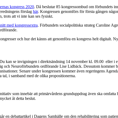
ternas kongress 2020
. Då beslutar 85 kongressombud om förbundets inr
eredningens förslag
här
. Kongressen genomförs för första gången någonsi
trots att vi inte kan ses fysiskt.
nitt med kongressextra
. Förbundets socialpolitiska strateg Caroline Agr
ordförande.
ongresser och hur det känns att genomföra en kongress helt digitalt. Nyc
 Du kan se invigningen i direktsändning 14 november kl. 09.00 eller i 
d mig och Neuroförbundets ordförande Lise Lidbäck. Dessutom kommer 
sorganisationer. Senare under kongressen kommer även regeringens Age
 tal, i samband med de olika propositionerna.
ttsinitiativ som innebär att primärvårdens grunduppdrag även ska omfatta
mycket åt detta beslut.
går en debattartikel i Dagens Samhälle om den rehabilitering som patient