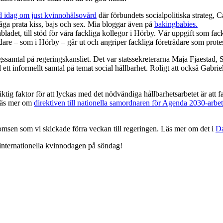
d idag om just kvinnohälsovård
där förbundets socialpolitiska strateg, 
ga prata kiss, bajs och sex. Mia bloggar även på
bakingbabies.
bladet, till stöd för våra fackliga kollegor i Hörby. Vår uppgift som fack
ädare – som i Hörby – går ut och angriper fackliga företrädare som prot
ssamtal på regeringskansliet. Det var statssekreterarna Maja Fjaestad,
 ett informellt samtal på temat social hållbarhet. Roligt att också Gab
tig faktor för att lyckas med det nödvändiga hållbarhetsarbetet är att f
 Läs mer om
direktiven till nationella samordnaren för Agenda 2030-arbet
n som vi skickade förra veckan till regeringen. Läs mer om det i
Da
 internationella kvinnodagen på söndag!