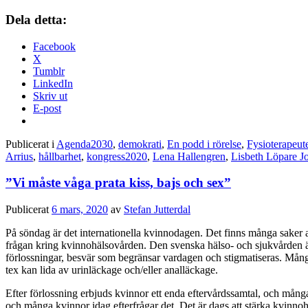
Dela detta:
Facebook
X
Tumblr
LinkedIn
Skriv ut
E-post
Publicerat i
Agenda2030
,
demokrati
,
En podd i rörelse
,
Fysioterapeut
Arrius
,
hållbarhet
,
kongress2020
,
Lena Hallengren
,
Lisbeth Löpare J
”Vi måste våga prata kiss, bajs och sex”
Publicerat
6 mars, 2020
av
Stefan Jutterdal
På söndag är det internationella kvinnodagen. Det finns många saker att
frågan kring kvinnohälsovården. Den svenska hälso- och sjukvården är ot
förlossningar, besvär som begränsar vardagen och stigmatiseras. Må
tex kan lida av urinläckage och/eller analläckage.
Efter förlossning erbjuds kvinnor ett enda eftervårdssamtal, och mång
och många kvinnor idag efterfrågar det. Det är dags att stärka kvinnohäl