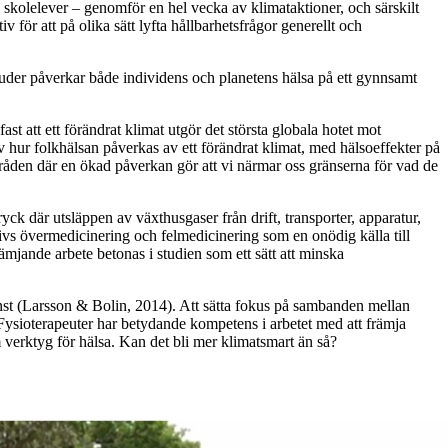
 skolelever
– g
enomför en hel vecka av
klimat
aktioner
, och särskilt
ativ för att på olika sätt lyfta hållbarhetsfrågor generellt och
juder
påverkar både indi
videns och planetens hälsa
på ett gynnsamt
st att ett förändrat klimat
utgör det största globala hotet mot
av hur folkhälsan
påverkas av ett fö
rändrat klimat, med
hälsoeffekter på
råden där en ökad påverkan gör att vi närmar oss gränserna för vad de
ryck där utsläppen
av växthusgaser
från drift, transporter, apparatur,
skrivs övermedicinering och felmedicinering som en onödig källa till
främjande arbete betonas i studien som ett sätt att minska
nst (Larsson & Bolin, 2014).
Att sätta fokus på sambanden mellan
Fysioterapeuter har betydande kompetens i arbetet med att främja
 verktyg för hälsa.
Kan det bli mer klimatsmart än så?