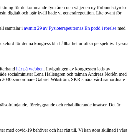
iktning för de kommande fyra åren och väljer en ny förbundsstyrelse
n digitalt och igår kväll hade vi generalrepetition. Lite ovant för
ell samtalar i
avsnitt 29 av Fysioterapeuternas En podd i rörelse
med
kelord för denna kongress blir hållbarhet ur olika perspektiv
.
Lyssna
efterhand
här på webben
. Invigningen av kongressen leds av
både socialminister Lena Hallengren och talman Andreas Norlén med
nda 2030-samordnare Gabriel Wikström, SKR:s nära vård-samordnare
 hälsofrämjande, förebyggande och rehabiliterande insatser. Det är
er med covid-19 behöver och har rätt till. Vi kan göra skillnad i våra