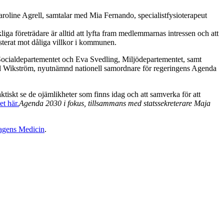
Caroline Agrell, samtalar med Mia Fernando, specialistfysioterapeut
liga företrädare är alltid att lyfta fram medlemmarnas intressen och att
esterat mot dåliga villkor i kommunen.
 Socialdepartementet och Eva Svedling, Miljödepartementet, samt
riel Wikström, nyutnämnd nationell samordnare för regeringens Agenda
aktiskt se de ojämlikheter som finns idag och att samverka för att
et här.
Agenda 2030 i fokus, tillsammans med statssekreterare Maja
gens Medicin
.