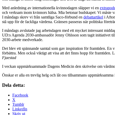
Med anledning av internationella kvinnodagen släpper vi en
extrapod
och verksam inom kvinnors hälsa. Mia betonar budskapet: Vi måste vå
I måndags skrev vi från samtliga Saco-förbund en
debattartikel
i Afton
stå upp för de fackliga värdena. Gränsen passeras när politiska företr
I måndags avslutade jag arbetsdagen med ett mycket intressant middag
UD:s Agenda 2030-ambassadör Jenny Ohlsson som tagit initiativet till
2030-arbete medverkade.
Det blev ett spännande samtal som gav inspiration för framtiden. En vik
förbättra. Men också viktigt att visa att det finns hopp för framtiden.
Fjaestad
I veckan uppmärksammade Dagens Medicin den skrivelse om vårdmomse
Önskar er alla en trevlig helg och låt oss tillsammans uppmärksamma
Dela detta:
Facebook
X
Tumblr
LinkedIn
Skriv ut