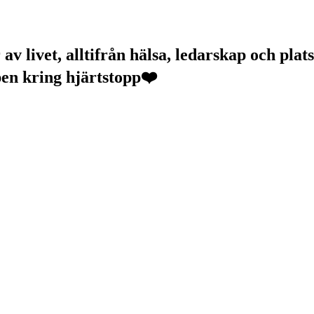
v livet, alltifrån hälsa, ledarskap och plats
pen kring hjärtstopp❤️