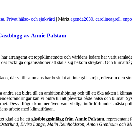
lsa
,
Privat hälso- och sjukvård
|
Märkt
agenda2030
,
carolineagrell
,
enpo
– Gästblogg av Annie Palstam
N har arrangerat ett toppklimatmöte och världens ledare har varit saml
oss fackliga organisationer att ställa sig bakom strejken. Och klimatfråg
aco, där vi tillsammans har beslutat att inte gå i strejk, eftersom den s
a sätt bidra till en ambitionshöjning och till att öka takten i klimatarb
ndeförändringar kan vi bidra till att påverka både hälsa och klimat. Sy
llbarhet. Dessa frågor kommer även vara viktiga inför förbundets nästa p
ens arbete med klimatfrågan.
et glad att ha ett
gästbloggsinlägg från Annie Palstam
, representant f
a Österlund, Elvira Lange, Malin Reinholdsson, Anton Grenholm och M