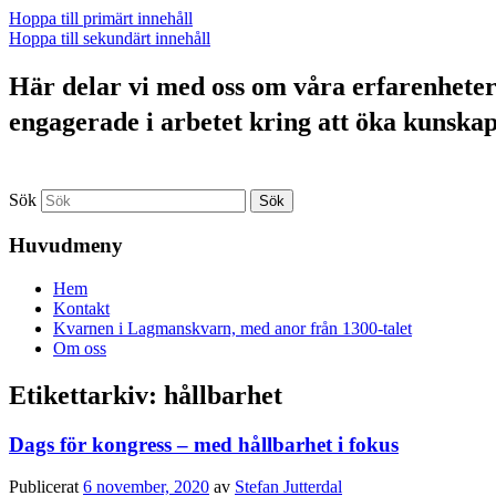
Hoppa till primärt innehåll
Hoppa till sekundärt innehåll
Här delar vi med oss om våra erfarenheter a
engagerade i arbetet kring att öka kunska
Sök
Huvudmeny
Hem
Kontakt
Kvarnen i Lagmanskvarn, med anor från 1300-talet
Om oss
Etikettarkiv:
hållbarhet
Dags för kongress – med hållbarhet i fokus
Publicerat
6 november, 2020
av
Stefan Jutterdal