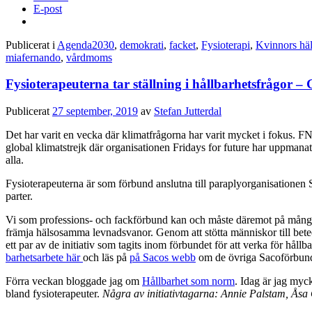
E-post
Publicerat i
Agenda2030
,
demokrati
,
facket
,
Fysioterapi
,
Kvinnors hä
miafernando
,
vårdmoms
Fysioterapeuterna tar ställning i hållbarhetsfrågor 
Publicerat
27 september, 2019
av
Stefan Jutterdal
Det har varit en vecka där klimatfrågorna har varit mycket i fokus. F
global klimatstrejk där organisationen Fridays for future har uppmanat 
alla.
Fysioterapeuterna är som förbund anslutna till paraplyorganisationen S
parter.
Vi som professions- och fackförbund kan och måste däremot på många andr
främja hälsosamma levnadsvanor. Genom att stötta människor till betee
ett par av de initiativ som tagits inom förbundet för att verka för hå
barhetsarbete här
och läs på
på Sacos webb
om de övriga Sacoförbund
Förra veckan bloggade jag om
Hållbarhet som norm
. Idag är jag myck
bland fysioterapeuter.
Några av initiativtagarna: Annie Palstam, Ås