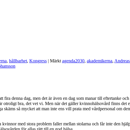
erna
,
hållbarhet
,
Kongress
|
Märkt
agenda2030
,
akademikerna
,
Andreas
ohansson
 fira denna dag, men det är även en dag som manar till eftertanke och ref
roligt bra, det vet vi. Men när det gäller kvinnohälsovård finns det en 
nga skäms så mycket att man inte ens vill prata med vårdpersonal om 
a kvinnor med stora problem faller mellan stolarna och får inte den hj
sovården för allas rätt till en god hälsa.