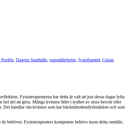
 Norlén
,
Dagens Samhälle
,
enpoddirörelse
,
fysioframtid
,
Göran
lektion. Fysioterapeuterna har detta år valt att just dessa dagar lyfta
hel del att göra. Många kvinnor lider i tysthet av stora besvär efter
dem. Det handlar om kvinnor som har bäckenbottendysfunktion och som
älp de behöver. Fysioterapeuters kompetens behövs inom detta område,