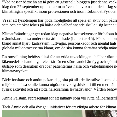
”Vad passar bättre än att få göra ett gästspel i bloggen just denna vec
idag den
27 september
uppmanar man även alla vuxna att delta.
Jag s
klimatfrågan specifikt inom professionen och inom förbundet Fysiote
Vi ser att f
ysioterapin har goda möjligheter att spela en aktiv och pådr
sätt,
och ett ökat fokus på hälsa och välbefinnande
skulle i sig kunna
u
Klimatförändringar ger redan idag negativa konsekvenser för hälsan ho
människans hälsa under detta århund
rade (Lancet 2015).
För situatio
bland annat hjärt- kärlsystem, luftvägar, personskador och mental hä
globala miljöprocesserna klarar, om de ska kunna fortsätta stödja mäns
En omställning behövs alltså för att vr
id
a
utvecklingen i
hållbar riktni
läkemedels
behandlingar etc. står för en större andel än flyg och sjöfa
utsläpp som dessutom drabbar patienternas hälsa och välbefinnande n
klimatavtrycket
.
B
åde
forskare
och andra
pekar idag ofta
på alla de livsstilsval som 
miljö och hälsa skulle kunna utgöra en viktig drivkraft till en mer hållb
fysisk aktivitet och att stötta hälsosamma
levnadsvanor
.
Vården behöve
Annie Palstam, representant för ett initiativ som vill lyfta hållbarhets
Tack Annie och alla övriga i initiativet för ert viktiga arbete för klima