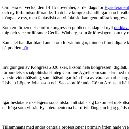
Om bara en vecka, den 14-15 november, är det dags för
Fysioterapeu
och ny förbundsordförande. Ta del av kongresshandlingarna och valb
många av oss, men fantastiskt att vi faktiskt kan genomföra kongressen, 
Som en förberedelse inför kongressen publiceras idag ett nytt
poddavs
mig och vice ordförande Cecilia Winberg, som är föreslagen som ny 
Samtalet handlar bland annat om förväntningar, minnen från tidigare k
på podden
här
.
Invigningen av Kongress 2020 sker, liksom hela kongressen, digitalt.
förbundets socialpolitiska strateg Caroline Agrell som samtalar me
var sin videohälsning, samt hälsningar från flera av våra samarbet
Lisbeth Löpare Johansson och Sacos ordförande Göran Arrius att hålla
Igår beslutade riksdagens socialutskott att ställa sig bakom ett utsko
en fråga som vi från Fysioterapeuterna har drivit länge, och jag gläds 
Tillsammans med andra centrala
professioner i primärvården hade vi i