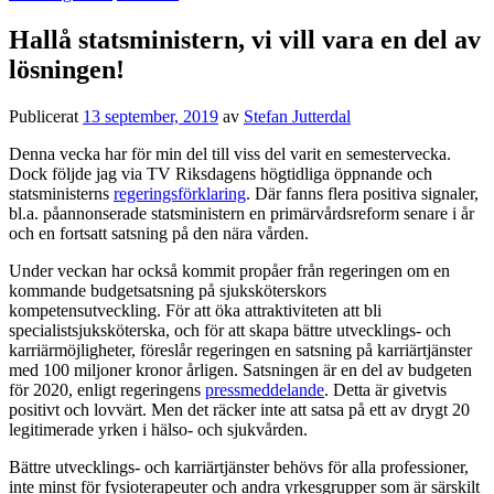
Hallå statsministern, vi vill vara en del av
lösningen!
Publicerat
13 september, 2019
av
Stefan Jutterdal
Denna vecka har för min del till viss del varit en semestervecka.
Dock följde jag via TV Riksdagens högtidliga öppnande och
statsministerns
regeringsförklaring
. Där fanns flera positiva signaler,
bl.a. påannonserade statsministern en primärvårdsreform senare i år
och en fortsatt satsning på den nära vården.
Under veckan har också kommit propåer från regeringen om en
kommande budgetsatsning på sjuksköterskors
kompetensutveckling. För att öka attraktiviteten att bli
specialistsjuksköterska, och för att skapa bättre utvecklings- och
karriärmöjligheter, föreslår regeringen en satsning på karriärtjänster
med 100 miljoner kronor årligen. Satsningen är en del av budgeten
för 2020, enligt regeringens
pressmeddelande
. Detta är givetvis
positivt och lovvärt. Men det räcker inte att satsa på ett av drygt 20
legitimerade yrken i hälso- och sjukvården.
Bättre utvecklings- och karriärtjänster behövs för alla professioner,
inte minst för fysioterapeuter och andra yrkesgrupper som är särskilt