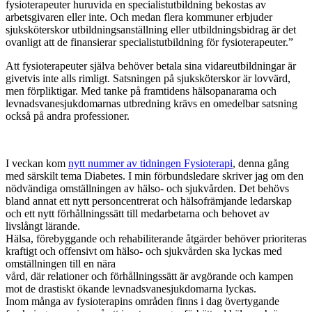
fysioterapeuter huruvida en specialistutbildning bekostas av
arbetsgivaren eller inte. Och medan flera kommuner erbjuder
sjuksköterskor utbildningsanställning eller utbildningsbidrag är det
ovanligt att de finansierar specialistutbildning för fysioterapeuter.”
Att fysioterapeuter själva behöver betala sina vidareutbildningar är
givetvis inte alls rimligt. Satsningen på sjuksköterskor är lovvärd,
men förpliktigar. Med tanke på framtidens hälsopanarama och
levnadsvanesjukdomarnas utbredning krävs en omedelbar satsning
också på andra professioner.
I veckan kom
nytt nummer av tidningen Fysioterapi
, denna gång
med särskilt tema Diabetes. I min förbundsledare skriver jag om den
nödvändiga omställningen av hälso- och sjukvården. Det behövs
bland annat ett nytt personcentrerat och hälsofrämjande ledarskap
och ett nytt förhållningssätt till medarbetarna och behovet av
livslångt lärande.
Hälsa, förebyggande och rehabiliterande åtgärder behöver prioriteras
kraftigt och offensivt om hälso-­ och sjukvården ska lyckas med
omställningen till en nära
vård, där relationer och förhållningssätt är avgörande och kampen
mot de drastiskt ökande levnadsvanesjukdomarna lyckas.
Inom många av fysioterapins områden finns i dag överty­gande