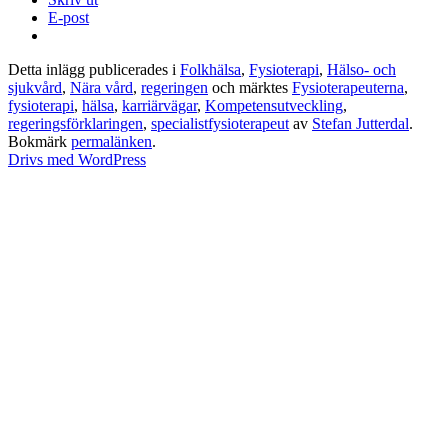
E-post
Detta inlägg publicerades i
Folkhälsa
,
Fysioterapi
,
Hälso- och
sjukvård
,
Nära vård
,
regeringen
och märktes
Fysioterapeuterna
,
fysioterapi
,
hälsa
,
karriärvägar
,
Kompetensutveckling
,
regeringsförklaringen
,
specialistfysioterapeut
av
Stefan Jutterdal
.
Bokmärk
permalänken
.
Drivs med WordPress