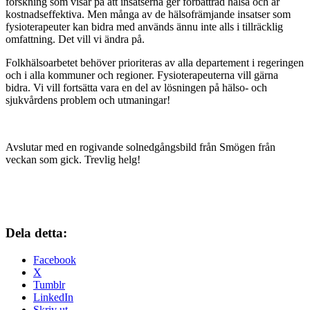
forskning som visar på att insatserna ger förbättrad hälsa och är
kostnadseffektiva. Men många av de hälso­främjande insatser som
fysioterapeuter kan bidra med används ännu inte alls i tillräcklig
omfattning. Det vill vi ändra på.
Folkhälsoarbetet behöver priori­teras av alla departement i regeringen
och i alla kommuner och regioner. Fysioterapeuterna vill gärna
bidra. Vi vill fortsätta vara en del av lösningen på hälso-­ och
sjukvårdens problem och utmaningar!
Avslutar med en rogivande solnedgångsbild från Smögen från
veckan som gick. Trevlig helg!
Dela detta:
Facebook
X
Tumblr
LinkedIn
Skriv ut