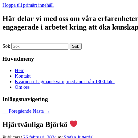
Hoppa till primärt innehåll
Här delar vi med oss om våra erfarenheter a
engagerade i arbetet kring att öka kunska
Sök
Huvudmeny
Hem
Kontakt
Kvarnen i Lagmanskvarn, med anor från 1300-talet
Om oss
Inläggsnavigering
←
Föregående
Nästa
→
Hjärtvänliga Björkö
Publicerat
26 februari, 2024
av
Stefan Jutterdal