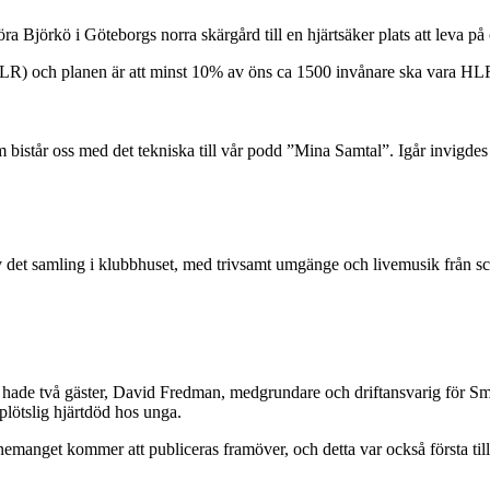
 göra Björkö i Göteborgs norra skärgård till en hjärtsäker plats att leva 
R) och planen är att minst 10% av öns ca 1500 invånare ska vara HLR-ut
m bistår oss med det tekniska till vår podd ”Mina Samtal”. Igår invigde
det samling i klubbhuset, med trivsamt umgänge och livemusik från sce
ag hade två gäster, David Fredman, medgrundare och driftansvarig för Sm
 plötslig hjärtdöd hos unga.
manget kommer att publiceras framöver, och detta var också första tillf