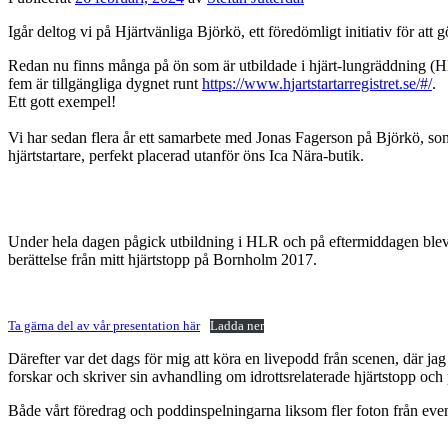
Igår deltog vi på Hjärtvänliga Björkö, ett föredömligt initiativ för att
Redan nu finns många på ön som är utbildade i hjärt-lungräddning (HL
fem är tillgängliga dygnet runt
https://www.hjartstartarregistret.se/#/
.
Ett gott exempel!
Vi har sedan flera år ett samarbete med Jonas Fagerson på Björkö, so
hjärtstartare, perfekt placerad utanför öns Ica Nära-butik.
Under hela dagen pågick utbildning i HLR och på eftermiddagen blev 
berättelse från mitt hjärtstopp på Bornholm 2017.
Ta gärna del av vår presentation här
Ladda ner
Därefter var det dags för mig att köra en livepodd från scenen, där j
forskar och skriver sin avhandling om idrottsrelaterade hjärtstopp och
Både vårt föredrag och poddinspelningarna liksom fler foton från evene