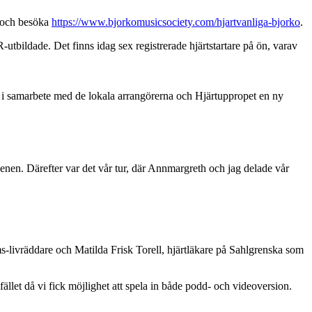
på och besöka
https://www.bjorkomusicsociety.com/hjartvanliga-bjorko
.
bildade. Det finns idag sex registrerade hjärtstartare på ön, varav
s i samarbete med de lokala arrangörerna och Hjärtuppropet en ny
nen. Därefter var det vår tur, där Annmargreth och jag delade vår
s-livräddare och Matilda Frisk Torell, hjärtläkare på Sahlgrenska som
ället då vi fick möjlighet att spela in både podd- och videoversion.