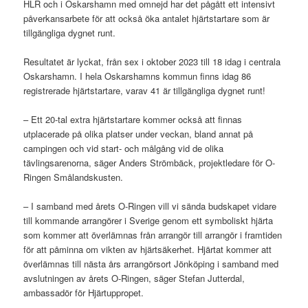
HLR och i Oskarshamn med omnejd har det pågått ett intensivt
påverkansarbete för att också öka antalet hjärtstartare som är
tillgängliga dygnet runt.
Resultatet är lyckat, från sex i oktober 2023 till 18 idag i centrala
Oskarshamn. I hela Oskarshamns kommun finns idag 86
registrerade hjärtstartare, varav 41 är tillgängliga dygnet runt!
– Ett 20-tal extra hjärtstartare kommer också att finnas
utplacerade på olika platser under veckan, bland annat på
campingen och vid start- och målgång vid de olika
tävlingsarenorna, säger Anders Strömbäck, projektledare för O-
Ringen Smålandskusten.
– I samband med årets O-Ringen vill vi sända budskapet vidare
till kommande arrangörer i Sverige genom ett symboliskt hjärta
som kommer att överlämnas från arrangör till arrangör i framtiden
för att påminna om vikten av hjärtsäkerhet. Hjärtat kommer att
överlämnas till nästa års arrangörsort Jönköping i samband med
avslutningen av årets O-Ringen, säger Stefan Jutterdal,
ambassadör för Hjärtuppropet.