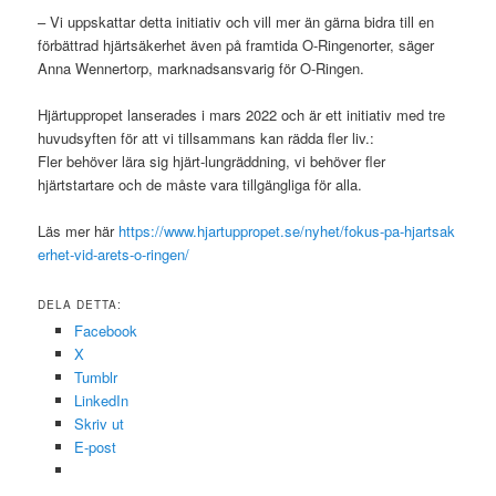
– Vi uppskattar detta initiativ och vill mer än gärna bidra till en
förbättrad hjärtsäkerhet även på framtida O-Ringenorter, säger
Anna Wennertorp, marknadsansvarig för O-Ringen.
Hjärtuppropet lanserades i mars 2022 och är ett initiativ med tre
huvudsyften för att vi tillsammans kan rädda fler liv.:
Fler behöver lära sig hjärt-lungräddning, vi behöver fler
hjärtstartare och de måste vara tillgängliga för alla.
Läs mer här
https://www.hjartuppropet.se/nyhet/fokus-pa-hjartsak
erhet-vid-arets-o-ringen/
DELA DETTA:
Facebook
X
Tumblr
LinkedIn
Skriv ut
E-post