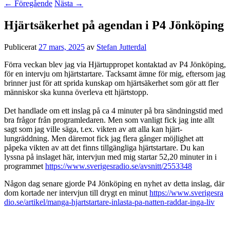
←
Föregående
Nästa
→
Hjärtsäkerhet på agendan i P4 Jönköping
Publicerat
27 mars, 2025
av
Stefan Jutterdal
Förra veckan blev jag via Hjärtuppropet kontaktad av P4 Jönköping,
för en intervju om hjärtstartare. Tacksamt ämne för mig, eftersom jag
brinner just för att sprida kunskap om hjärtsäkerhet som gör att fler
människor ska kunna överleva ett hjärtstopp.
Det handlade om ett inslag på ca 4 minuter på bra sändningstid med
bra frågor från programledaren. Men som vanligt fick jag inte allt
sagt som jag ville säga, t.ex. vikten av att alla kan hjärt-
lungräddning. Men däremot fick jag flera gånger möjlighet att
påpeka vikten av att det finns tillgängliga hjärtstartare. Du kan
lyssna på inslaget här, intervjun med mig startar 52,20 minuter in i
programmet
https://www.sverigesradio.se/avsnitt/2553348
Någon dag senare gjorde P4 Jönköping en nyhet av detta inslag, där
dom kortade ner intervjun till drygt en minut
https://www.sverigesra
dio.se/artikel/manga-hjartstartare-inlasta-pa-natten-raddar-inga-liv