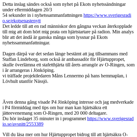
Detta inslag sändes också som nyhet på Ekots nyhetssändningar
under eftermiddagen 20/3
54 sekunder in i nyhetssammanfattningen
https://www.sverigesradi
o.se/ekotsenastenytt
Det ledde till att en rad människor den gångna veckan återkopplade
till mig att dom hört mig prata om hjärtstartare på radion. Min analys
blir att det ändå är ganska många som lyssnar på Ekots
nyhetssammanfattningar.
Dagen därpå var det sedan länge bestämt att jag tillsammans med
Staffan Lindeborg, som också är ambassadör för Hjärtuppropet,
skulle överlämna ett stafetthjärta till årets arrangör av O-Ringen, som
i år arrangeras i Jönköping.
vi träffade projektledaren Måns Lennermo på hans hemmaplan, i
Lövhult utanför Nässjö.
Även denna gång visade P4 Jönköping intresse och jag medverkade
i P4 förmiddag med tips om hur man kan hjärtsäkra ett
jätteevenemang som O-Ringen, med 20 000 deltagare.
Du hör inslaget 35 minuter in i programmet
https://www.sverigesrad
io.se/avsnitt/2553389
Vill du läsa mer om hur Hjärtuppropet bidrog till att hjärtsäkra O-