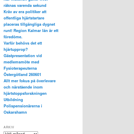
räknas varenda sekund
Kräv av era politiker att
offentliga hjärtstartare
placeras tillgängliga dygnet
runt! Region Kalmar län är ett
föredöme.
Varför behövs det ett
hjärtupprop?
Gästpresentation vid
medlemsmöte med
Fysioterapeuterna
Östergötland 260601
Allt mer fokus på överlevare
och närstående inom
hjärtstoppsforskningen
Utbildning
Polispensionärerna i
Oskarshamn
ARKIV
Arkiv