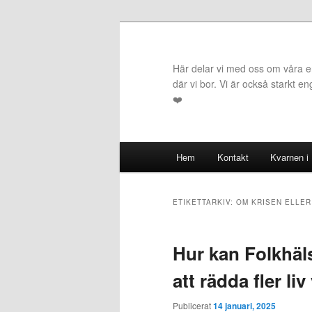
Hoppa
Hoppa
till
till
primärt
sekundärt
Här delar vi med oss om våra erf
innehåll
innehåll
där vi bor. Vi är också starkt e
❤️
Huvudmeny
Hem
Kontakt
Kvarnen i
ETIKETTARKIV:
OM KRISEN ELLE
Hur kan Folkhäl
att rädda fler li
Publicerat
14 januari, 2025