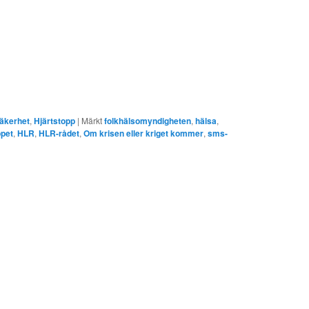
säkerhet
,
Hjärtstopp
|
Märkt
folkhälsomyndigheten
,
hälsa
,
opet
,
HLR
,
HLR-rådet
,
Om krisen eller kriget kommer
,
sms-