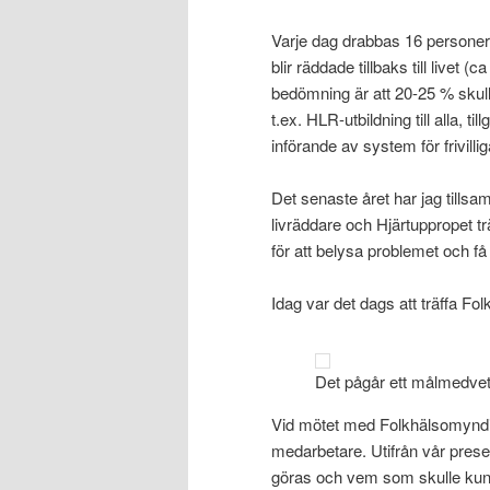
Varje dag drabbas 16 personer i
blir räddade tillbaks till livet (
bedömning är att 20-25 % skulle
t.ex. HLR-utbildning till alla, t
införande av system för frivilli
Det senaste året har jag till
livräddare och Hjärtuppropet tr
för att belysa problemet och få
Idag var det dags att träffa Fo
Det pågår ett målmedvetet
Vid mötet med Folkhälsomyndigh
medarbetare. Utifrån vår pres
göras och vem som skulle kunna