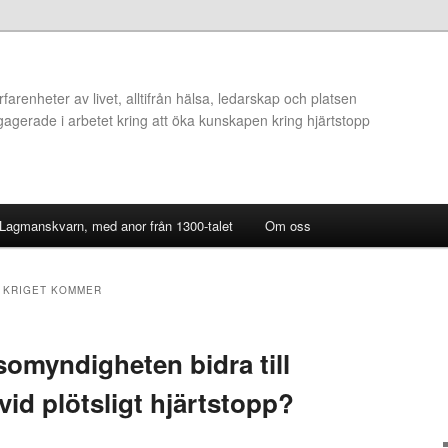
arenheter av livet, alltifrån hälsa, ledarskap och platsen
ngagerade i arbetet kring att öka kunskapen kring hjärtstopp
 Lagmanskvarn, med anor från 1300-talet
Om oss
R KRIGET KOMMER
somyndigheten bidra till
v vid plötsligt hjärtstopp?