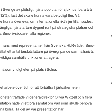
 Sverige av plötsligt hjärtstopp utanför sjukhus, bara två
ca 12%), fast det skulle kunna vara betydligt fler. Vår
 kunna överleva, om internationella riktlinjer tillämpades,
illgängliga hjärtstartare dygnet runt på strategiska platser och
ga Sms-livräddare i alla regioner.
sammans med representanter från Svenska HLR-rådet, Sms-
äffat ett antal beslutsfattare på övergripande samhällsnivå,
 viktiga samhällsfunktioner att agera.
lkhälsomyndigheten på plats i Solna.
 arbete över tid, för att förbättra hjärtsäkerheten.
eten träffade vi generaldirektör Olivia Wigzell och flera
entation hade vi ett bra samtal om vad som skulle behöva
 bidra. Ta del av vår presentation här: