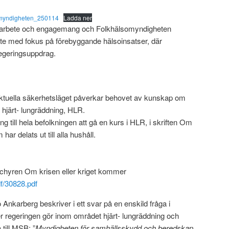
lsomyndigheten_250114
Ladda ner
rt arbete och engagemang och Folkhälsomyndigheten
rbete med fokus på förebyggande hälsoinsatser, där
egeringsuppdrag.
aktuella säkerhetsläget påverkar behovet av kunskap om
hjärt- lungräddning, HLR.
 till hela befolkningen att gå en kurs i HLR, i skriften Om
ar delats ut till alla hushåll.
schyren Om krisen eller kriget kommer
df/30828.pdf
nkarberg beskriver i ett svar på en enskild fråga i
r regeringen gör inom området hjärt- lungräddning och
 till MSB: ”
Myndigheten för samhällsskydd och beredskap