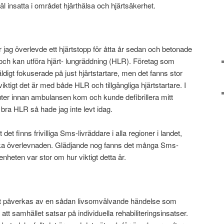
väl insatta i området hjärthälsa och hjärtsäkerhet.
 jag överlevde ett hjärtstopp för åtta år sedan och betonade
sig och kan utföra hjärt- lungräddning (HLR). Företag som
väldigt fokuserade på just hjärtstartare, men det fanns stor
ktigt det är med både HLR och tillgängliga hjärtstartare. I
nuter innan ambulansen kom och kunde defibrillera mitt
å bra HLR så hade jag inte levt idag.
det finns frivilliga Sms-livräddare i alla regioner i landet,
t öka överlevnaden. Glädjande nog fanns det många Sms-
enheten var stor om hur viktigt detta är.
vet påverkas av en sådan livsomvälvande händelse som
r att samhället satsar på individuella rehabiliteringsinsatser.