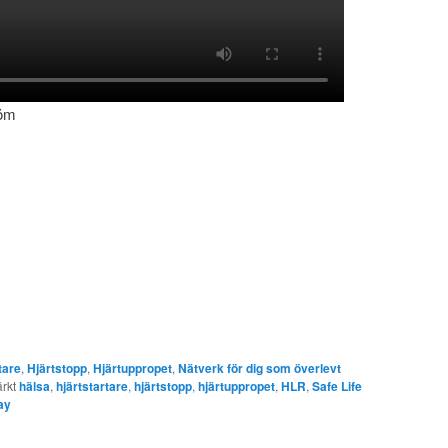
röm
tare
,
Hjärtstopp
,
Hjärtuppropet
,
Nätverk för dig som överlevt
rkt
hälsa
,
hjärtstartare
,
hjärtstopp
,
hjärtuppropet
,
HLR
,
Safe Life
ay