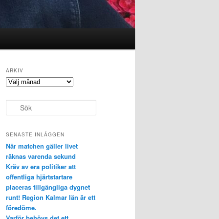
ARKIV
Arkiv
S
ö
k
SENASTE INLÄGGEN
När matchen gäller livet
räknas varenda sekund
Kräv av era politiker att
offentliga hjärtstartare
placeras tillgängliga dygnet
runt! Region Kalmar län är ett
föredöme.
Varför behövs det ett