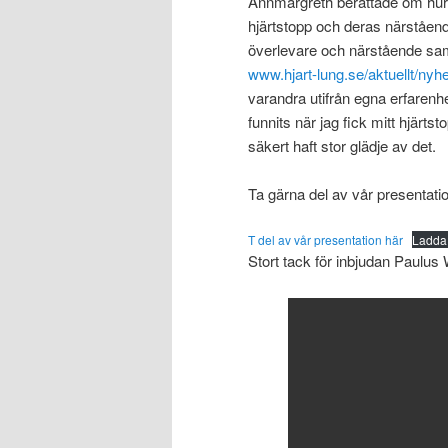
Annmargreth berättade om hur b
hjärtstopp och deras närståen
överlevare och närstående sa
www.hjart-lung.se/aktuellt/nyhe
varandra utifrån egna erfarenhe
funnits när jag fick mitt hjärts
säkert haft stor glädje av det.
Ta gärna del av vår presentatio
T del av vår presentation här
Ladda
Stort tack för inbjudan Paulus 