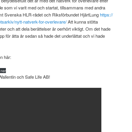
etydelsefullt det är med det nätverk för överlevare efter
de som vi varit med och startat, tillsammans med andra
mt Svenska HLR-rådet och Riksförbundet HjärtLung
https://
tsarkiv/nytt-natverk-for-overlevare/
Att kunna stötta
ter och att dela berättelser är oerhört viktigt. Om det hade
topp för åtta år sedan så hade det underlättat och vi hade
n här:
 ner
Wallentin och Safe Life AB!