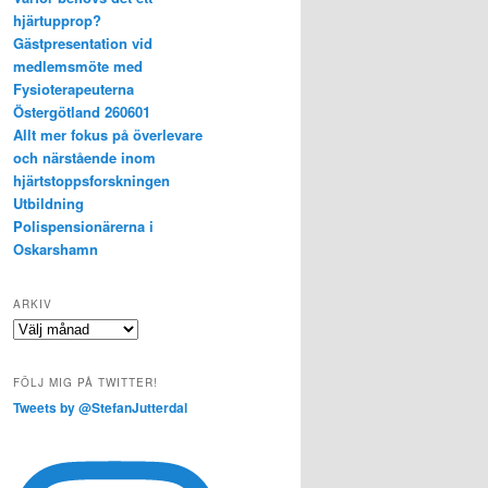
hjärtupprop?
Gästpresentation vid
medlemsmöte med
Fysioterapeuterna
Östergötland 260601
Allt mer fokus på överlevare
och närstående inom
hjärtstoppsforskningen
Utbildning
Polispensionärerna i
Oskarshamn
ARKIV
Arkiv
FÖLJ MIG PÅ TWITTER!
Tweets by @StefanJutterdal