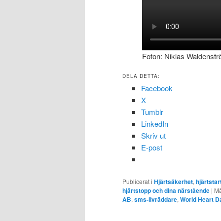
Foton: Niklas Waldenst
DELA DETTA:
Facebook
X
Tumblr
LinkedIn
Skriv ut
E-post
Publicerat i
Hjärtsäkerhet
,
hjärtstar
hjärtstopp och dina närstående
|
Mä
AB
,
sms-livräddare
,
World Heart D