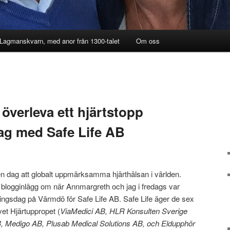
 Lagmanskvarn, med anor från 1300-talet
Om oss
överleva ett hjärtstopp
ag med Safe Life AB
en dag att globalt uppmärksamma hjärthälsan i världen.
t blogginlägg om när Annmargreth och jag i fredags var
cklingsdag på Värmdö för Safe Life AB. Safe Life äger de sex
vet Hjärtuppropet (
ViaMedici AB, HLR Konsulten Sverige
B, Medigo AB, Plusab Medical Solutions AB, och Eldupphör