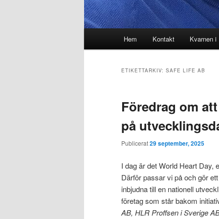
Huvudmeny
Hem
Kontakt
Kvarnen i
ETIKETTARKIV:
SAFE LIFE AB
Föredrag om att 
på utvecklingsd
Publicerat
29 september, 2025
I dag är det World Heart Day, 
Därför passar vi på och gör et
inbjudna till en nationell utve
företag som står bakom initiati
AB, HLR Proffsen i Sverige A