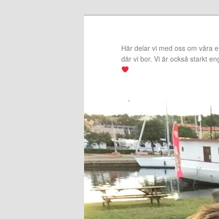
Hoppa
Hoppa
till
till
primärt
sekundärt
Här delar vi med oss om våra erf
innehåll
innehåll
där vi bor. Vi är också starkt e