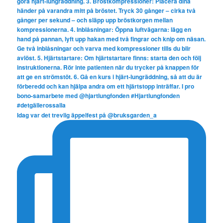
Idag var det trevlig äppelfest på @bruksgarden_a