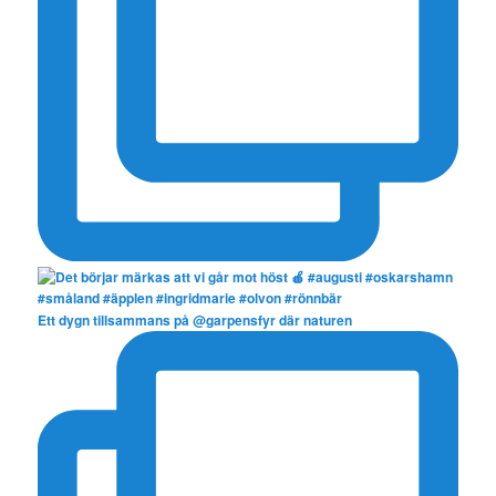
Ett dygn tillsammans på @garpensfyr där naturen