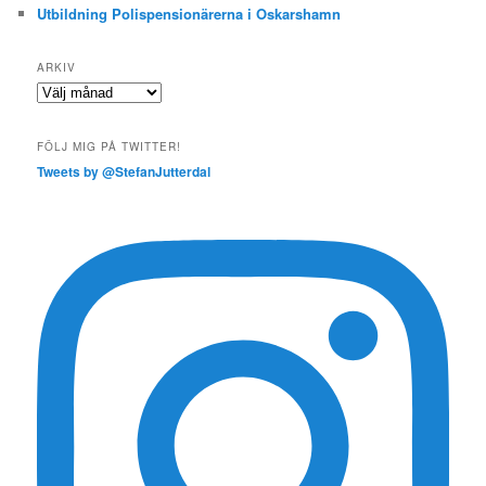
Utbildning Polispensionärerna i Oskarshamn
ARKIV
Arkiv
FÖLJ MIG PÅ TWITTER!
Tweets by @StefanJutterdal