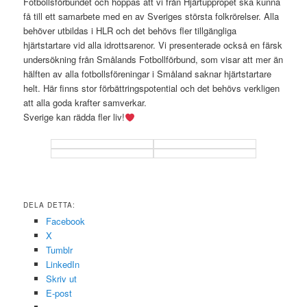
Fotbollsförbundet och hoppas att vi från Hjärtuppropet ska kunna
få till ett samarbete med en av Sveriges största folkrörelser. Alla
behöver utbildas i HLR och det behövs fler tillgängliga
hjärtstartare vid alla idrottsarenor. Vi presenterade också en färsk
undersökning från Smålands Fotbollförbund, som visar att mer än
hälften av alla fotbollsföreningar i Småland saknar hjärtstartare
helt. Här finns stor förbättringspotential och det behövs verkligen
att alla goda krafter samverkar.
Sverige kan rädda fler liv!
DELA DETTA:
Facebook
X
Tumblr
LinkedIn
Skriv ut
E-post