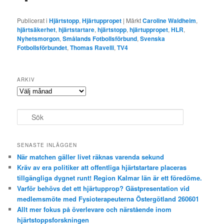
Publicerat i
Hjärtstopp
,
Hjärtuppropet
|
Märkt
Caroline Waldheim
,
hjärtsäkerhet
,
hjärtstartare
,
hjärtstopp
,
hjärtuppropet
,
HLR
,
Nyhetsmorgon
,
Smålands Fotbollsförbund
,
Svenska
Fotbollsförbundet
,
Thomas Ravelli
,
TV4
ARKIV
Arkiv
S
ö
k
SENASTE INLÄGGEN
När matchen gäller livet räknas varenda sekund
Kräv av era politiker att offentliga hjärtstartare placeras
tillgängliga dygnet runt! Region Kalmar län är ett föredöme.
Varför behövs det ett hjärtupprop? Gästpresentation vid
medlemsmöte med Fysioterapeuterna Östergötland 260601
Allt mer fokus på överlevare och närstående inom
hjärtstoppsforskningen