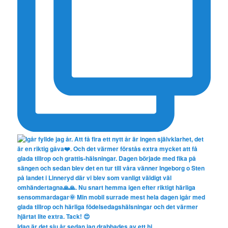
Idag är det sju år sedan jag drabbades av ett hj