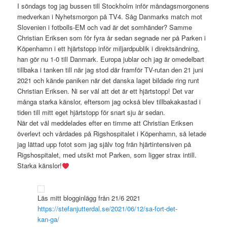
I söndags tog jag bussen till Stockholm inför måndagsmorgonens
medverkan i Nyhetsmorgon på TV4. Såg Danmarks match mot
Slovenien i fotbolls-EM och vad är det somhänder? Samme
Christian Eriksen som för fyra år sedan segnade ner på Parken i
Köpenhamn i ett hjärtstopp inför miljardpublik i direktsändning,
han gör nu 1-0 till Danmark. Europa jublar och jag är omedelbart
tillbaka i tanken till när jag stod där framför TV-rutan den 21 juni
2021 och kände paniken när det danska laget bildade ring runt
Christian Eriksen. Ni ser väl att det är ett hjärtstopp! Det var
många starka känslor, eftersom jag också blev tillbakakastad i
tiden till mitt eget hjärtstopp för snart sju år sedan.
När det väl meddelades efter en timme att Christian Eriksen
överlevt och vårdades på Rigshospitalet i Köpenhamn, så letade
jag lättad upp fotot som jag själv tog från hjärtintensiven på
Rigshospitalet, med utsikt mot Parken, som ligger strax intill.
Starka känslor!
Läs mitt blogginlägg från 21/6 2021
https://stefanjutterdal.se/2021/06/12/sa-fort-det-
kan-ga/