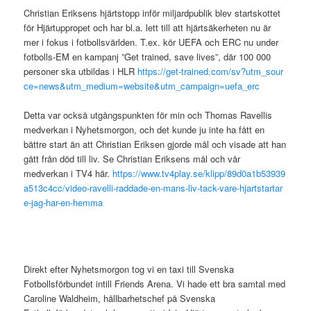
Christian Eriksens hjärtstopp inför miljardpublik blev startskottet
för Hjärtuppropet och har bl.a. lett till att hjärtsäkerheten nu är
mer i fokus i fotbollsvärlden. T.ex. kör UEFA och ERC nu under
fotbolls-EM en kampanj ”Get trained, save lives”, där 100 000
personer ska utbildas i HLR
https://get-trained.com/sv?utm_sour
ce=news&utm_medium=website&utm_campaign=uefa_erc
Detta var också utgångspunkten för min och Thomas Ravellis
medverkan i Nyhetsmorgon, och det kunde ju inte ha fått en
bättre start än att Christian Eriksen gjorde mål och visade att han
gått från död till liv. Se Christian Eriksens mål och vår
medverkan i TV4 här.
https://www.tv4play.se/klipp/89d0a1b53939
a513c4cc/video-ravelli-raddade-en-mans-liv-tack-vare-hjartstartar
e-jag-har-en-hemma
Direkt efter Nyhetsmorgon tog vi en taxi till Svenska
Fotbollsförbundet intill Friends Arena. Vi hade ett bra samtal med
Caroline Waldheim, hållbarhetschef på Svenska