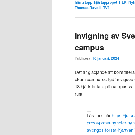
hjärtstopp
,
hjärtuppropet
,
HLR
,
Nyh
Thomas Ravelli
,
TV4
Invigning av Sve
campus
Publicerat
16 januari, 2024
Det är glädjande att konstater
ökar i samhället. Igår invigdes
18 hjärtstartare på campus vara
runt.
Läs mer här
https://ju.
press/press/nyheter/nyhe
sveriges-forsta-hjartvanl