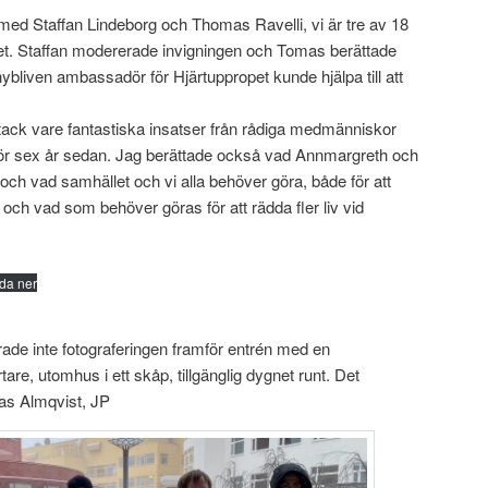
d Staffan Lindeborg och Thomas Ravelli, vi är tre av 18
t. Staffan modererade invigningen och Tomas berättade
ybliven ambassadör för Hjärtuppropet kunde hjälpa till att
 tack vare fantastiska insatser från rådiga medmänniskor
 för sex år sedan. Jag berättade också vad Annmargreth och
t och vad samhället och vi alla behöver göra, både för att
och vad som behöver göras för att rädda fler liv vid
da ner
drade inte fotograferingen framför entrén med en
tare, utomhus i ett skåp, tillgänglig dygnet runt. Det
nas Almqvist, JP