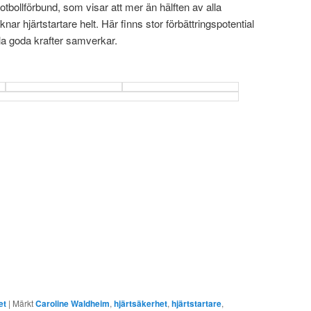
bollförbund, som visar att mer än hälften av alla
nar hjärtstartare helt. Här finns stor förbättringspotential
lla goda krafter samverkar.
et
|
Märkt
Caroline Waldheim
,
hjärtsäkerhet
,
hjärtstartare
,