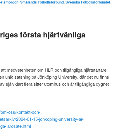
etsmorgon
,
Smålands Fotbollsförbund
,
Svenska Fotbollsförbundet
,
riges första hjärtvänliga
a att medvetenheten om HLR och tillgängliga hjärtstartare
 en unik satsning på Jönköping University, där det nu finns
v självklart flera sitter utomhus och är tillgängliga dygnet
se/om-oss/kontakt-och-
tsarkiv/2024-01-15-jonkoping-university-ar-
iga-larosate.html