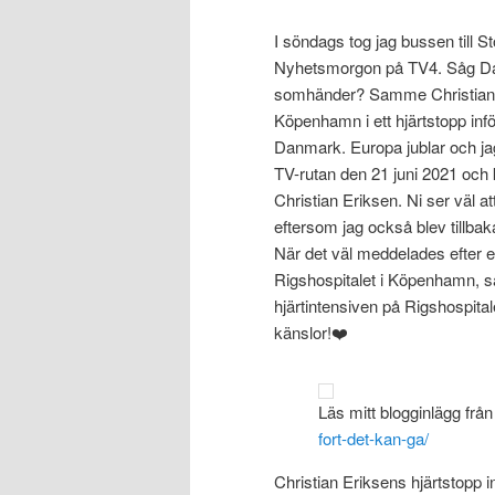
I söndags tog jag bussen till
Nyhetsmorgon på TV4. Såg Dan
somhänder? Samme Christian E
Köpenhamn i ett hjärtstopp inför
Danmark. Europa jublar och jag 
TV-rutan den 21 juni 2021 och 
Christian Eriksen. Ni ser väl at
eftersom jag också blev tillbaka
När det väl meddelades efter e
Rigshospitalet i Köpenhamn, så 
hjärtintensiven på Rigshospital
känslor!❤️
Läs mitt blogginlägg frå
fort-det-kan-ga/
Christian Eriksens hjärtstopp in