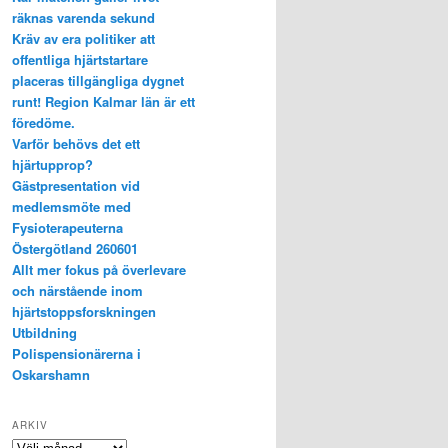
räknas varenda sekund
Kräv av era politiker att
offentliga hjärtstartare
placeras tillgängliga dygnet
runt! Region Kalmar län är ett
föredöme.
Varför behövs det ett
hjärtupprop?
Gästpresentation vid
medlemsmöte med
Fysioterapeuterna
Östergötland 260601
Allt mer fokus på överlevare
och närstående inom
hjärtstoppsforskningen
Utbildning
Polispensionärerna i
Oskarshamn
ARKIV
Arkiv