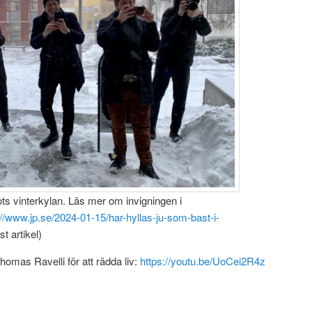
ots vinterkylan. Läs mer om invigningen i
://www.jp.se/2024-01-15/har-hyllas-ju-som-bast-i-
st artikel)
homas Ravelli för att rädda liv:
https://youtu.be/UoCei2R4z