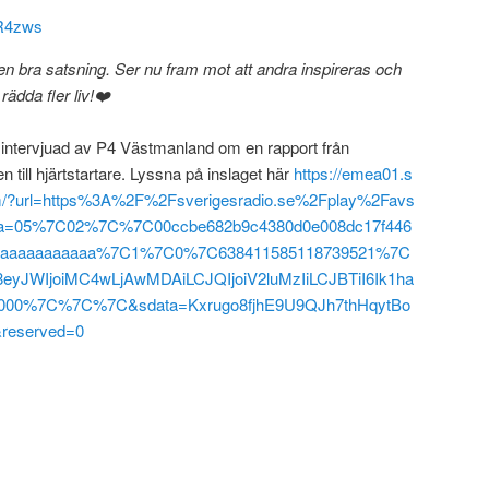
2R4zws
en bra satsning. Ser nu fram mot att andra inspireras och
rädda fler liv!❤️
intervjuad av P4 Västmanland om en rapport från
n till hjärtstartare. Lyssna på inslaget här
https://emea01.s
.com/?url=https%3A%2F%2Fsverigesradio.se%2Fplay%2Favs
ta=05%7C02%7C%7C00ccbe682b9c4380d0e008dc17f446
35aaaaaaaaaaaa%7C1%7C0%7C638411585118739521%7C
JWIjoiMC4wLjAwMDAiLCJQIjoiV2luMzIiLCJBTiI6Ik1ha
00%7C%7C%7C&sdata=Kxrugo8fjhE9U9QJh7thHqytBo
eserved=0