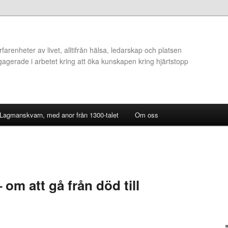
arenheter av livet, alltifrån hälsa, ledarskap och platsen
ngagerade i arbetet kring att öka kunskapen kring hjärtstopp
 Lagmanskvarn, med anor från 1300-talet
Om oss
m att gå från död till