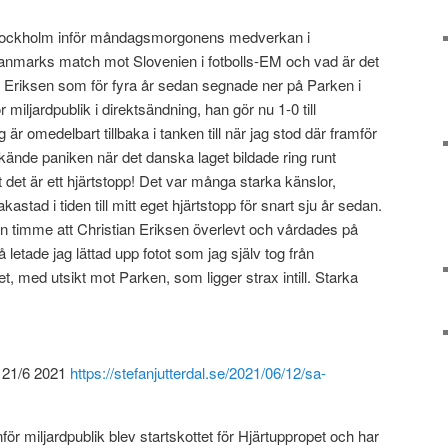
 Stockholm inför måndagsmorgonens medverkan i
marks match mot Slovenien i fotbolls-EM och vad är det
riksen som för fyra år sedan segnade ner på Parken i
 miljardpublik i direktsändning, han gör nu 1-0 till
är omedelbart tillbaka i tanken till när jag stod där framför
kände paniken när det danska laget bildade ring runt
t det är ett hjärtstopp! Det var många starka känslor,
kastad i tiden till mitt eget hjärtstopp för snart sju år sedan.
n timme att Christian Eriksen överlevt och vårdades på
letade jag lättad upp fotot som jag själv tog från
et, med utsikt mot Parken, som ligger strax intill. Starka
n 21/6 2021
https://stefanjutterdal.se/2021/06/12/sa-
för miljardpublik blev startskottet för Hjärtuppropet och har