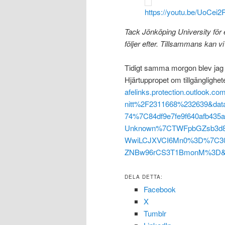
https://youtu.be/UoCei
Tack Jönköping University för 
följer efter. Tillsammans kan vi 
Tidigt samma morgon blev jag 
Hjärtuppropet om tillgänglighete
afelinks.protection.outlook
nitt%2F2311668%232639&da
74%7C84df9e7fe9f640afb4
Unknown%7CTWFpbGZsb3d8ey
WwiLCJXVCI6Mn0%3D%7C30
ZNBw96rCS3T1BmonM%3D&r
DELA DETTA:
Facebook
X
Tumblr