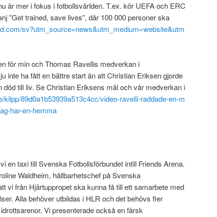
ten nu är mer i fokus i fotbollsvärlden. T.ex. kör UEFA och ERC
j ”Get trained, save lives”, där 100 000 personer ska
ained.com/sv?utm_source=news&utm_medium=website&utm
en för min och Thomas Ravellis medverkan i
inte ha fått en bättre start än att Christian Eriksen gjorde
n död till liv. Se Christian Eriksens mål och vår medverkan i
se/klipp/89d0a1b53939a513c4cc/video-ravelli-raddade-en-m
e-jag-har-en-hemma
 en taxi till Svenska Fotbollsförbundet intill Friends Arena.
roline Waldheim, hållbarhetschef på Svenska
t vi från Hjärtuppropet ska kunna få till ett samarbete med
lser. Alla behöver utbildas i HLR och det behövs fler
lla idrottsarenor. Vi presenterade också en färsk