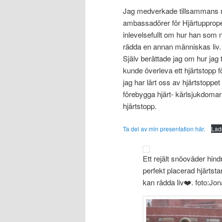
Jag medverkade tillsammans me
ambassadörer för Hjärtupprope
inlevelsefullt om hur han som n
rädda en annan människas liv.
Själv berättade jag om hur jag
kunde överleva ett hjärtstopp
jag har lärt oss av hjärtstoppe
förebygga hjärt- kärlsjukdomar 
hjärtstopp.
Ta del av min presentation här.
Lad
Ett rejält snöoväder hin
perfekt placerad hjärtstar
kan rädda liv❤️. foto:Jo