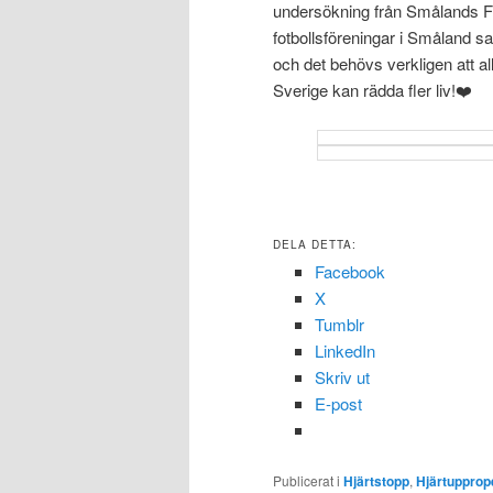
undersökning från Smålands Fot
fotbollsföreningar i Småland sak
och det behövs verkligen att a
Sverige kan rädda fler liv!❤️
DELA DETTA:
Facebook
X
Tumblr
LinkedIn
Skriv ut
E-post
Publicerat i
Hjärtstopp
,
Hjärtupprop