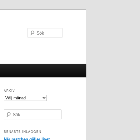
Sök
ARKIV
Arkiv
S
ö
k
SENASTE INLÄGGEN
När matchen gäller livet