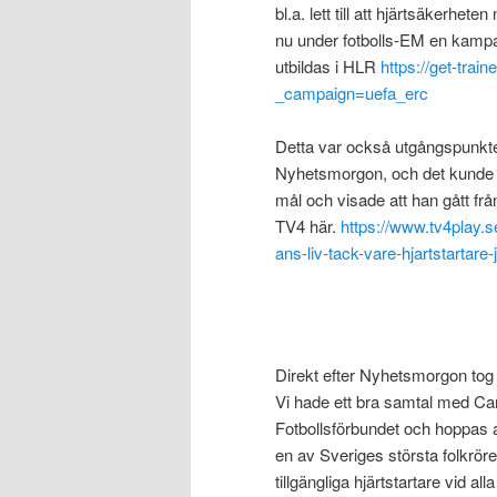
bl.a. lett till att hjärtsäkerhe
nu under fotbolls-EM en kampan
utbildas i HLR
https://get-tr
_campaign=uefa_erc
Detta var också utgångspunkt
Nyhetsmorgon, och det kunde ju 
mål och visade att han gått frå
TV4 här.
https://www.tv4play.
ans-liv-tack-vare-hjartstartar
Direkt efter Nyhetsmorgon tog vi
Vi hade ett bra samtal med Ca
Fotbollsförbundet och hoppas at
en av Sveriges största folkröre
tillgängliga hjärtstartare vid a