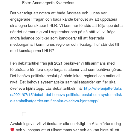
Foto: Annmargreth Kvarnefors
Det var roligt att notera att både Andreas och Lucas var
engagerade i frågan och båda kände behovet av att uppdatera
sina egna kunskaper i HLR. Vi kommer förstås att följa upp detta
när det närmar sig val i september och på så sätt vill vi fråga
andra ledande politiker som kandiderar till att företräda
medborgarna i kommuner, regioner och riksdag: Hur står det till
med kunskaperna i HLR?
I en debattartikel från juli 2021 beskriver vi tillsammans med
företrädare för flera expertorganisationer vad som behöver göras.
Det behövs politiska beslut på både lokal, regional och nationell
nivå. Det behövs systematiska samhällsåtgärder om fler ska
överleva hjärtstopp. Läs debattartikeln här
http://stefanjutterdal.s
e/2021/07/15/debatt-det-behovs-politiska-beslut-och-systematisk
a-samhallsatgarder-om-fler-ska-overleva-hjartstopp/
Avslutningsvis vill vi önska er alla en riktigt fin Alla hjärtans dag
och vi hoppas att vi tillsammans var och en kan bidra till ett