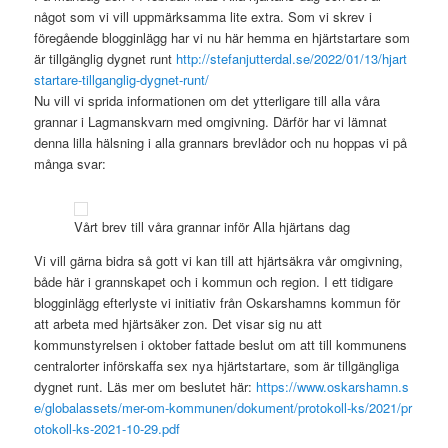
något som vi vill uppmärksamma lite extra. Som vi skrev i
föregående blogginlägg har vi nu här hemma en hjärtstartare som
är tillgänglig dygnet runt
http://stefanjutterdal.se/2022/01/13/hjart
startare-tillganglig-dygnet-runt/
Nu vill vi sprida informationen om det ytterligare till alla våra
grannar i Lagmanskvarn med omgivning. Därför har vi lämnat
denna lilla hälsning i alla grannars brevlådor och nu hoppas vi på
många svar:
Vårt brev till våra grannar inför Alla hjärtans dag
Vi vill gärna bidra så gott vi kan till att hjärtsäkra vår omgivning,
både här i grannskapet och i kommun och region. I ett tidigare
blogginlägg efterlyste vi initiativ från Oskarshamns kommun för
att arbeta med hjärtsäker zon. Det visar sig nu att
kommunstyrelsen i oktober fattade beslut om att till kommunens
centralorter införskaffa sex nya hjärtstartare, som är tillgängliga
dygnet runt. Läs mer om beslutet här:
https://www.oskarshamn.s
e/globalassets/mer-om-kommunen/dokument/protokoll-ks/2021/pr
otokoll-ks-2021-10-29.pdf