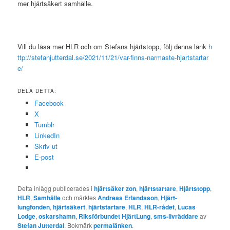
mer hjärtsäkert samhälle.
Vill du läsa mer HLR och om Stefans hjärtstopp, följ denna länk
h
ttp://stefanjutterdal.se/2021/11/21/var-finns-narmaste-hjartstartar
e/
DELA DETTA:
Facebook
X
Tumblr
LinkedIn
Skriv ut
E-post
Detta inlägg publicerades i
hjärtsäker zon
,
hjärtstartare
,
Hjärtstopp
,
HLR
,
Samhälle
och märktes
Andreas Erlandsson
,
Hjärt-
lungfonden
,
hjärtsäkert
,
hjärtstartare
,
HLR
,
HLR-rådet
,
Lucas
Lodge
,
oskarshamn
,
Riksförbundet HjärtLung
,
sms-livräddare
av
Stefan Jutterdal
. Bokmärk
permalänken
.