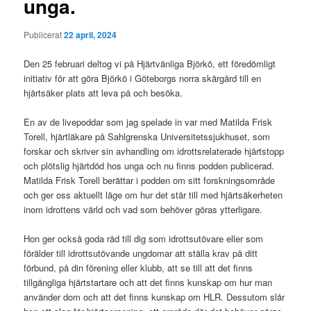
unga.
Publicerat
22 april, 2024
Den 25 februari deltog vi på Hjärtvänliga Björkö, ett föredömligt
initiativ för att göra Björkö i Göteborgs norra skärgård till en
hjärtsäker plats att leva på och besöka.
En av de livepoddar som jag spelade in var med Matilda Frisk
Torell, hjärtläkare på Sahlgrenska Universitetssjukhuset, som
forskar och skriver sin avhandling om idrottsrelaterade hjärtstopp
och plötslig hjärtdöd hos unga och nu finns podden publicerad.
Matilda Frisk Torell berättar i podden om sitt forskningsområde
och ger oss aktuellt läge om hur det står till med hjärtsäkerheten
inom idrottens värld och vad som behöver göras ytterligare.
Hon ger också goda råd till dig som idrottsutövare eller som
förälder till idrottsutövande ungdomar att ställa krav på ditt
förbund, på din förening eller klubb, att se till att det finns
tillgängliga hjärtstartare och att det finns kunskap om hur man
använder dom och att det finns kunskap om HLR. Dessutom slår