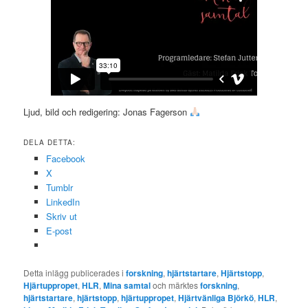
Ljud, bild och redigering: Jonas Fagerson
DELA DETTA:
Facebook
X
Tumblr
LinkedIn
Skriv ut
E-post
Detta inlägg publicerades i
forskning
,
hjärtstartare
,
Hjärtstopp
,
Hjärtuppropet
,
HLR
,
Mina samtal
och märktes
forskning
,
hjärtstartare
,
hjärtstopp
,
hjärtuppropet
,
Hjärtvänliga Björkö
,
HLR
,