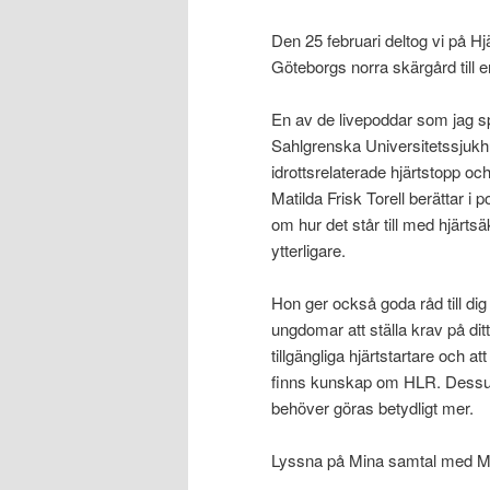
Den 25 februari deltog vi på Hjär
Göteborgs norra skärgård till e
En av de livepoddar som jag spe
Sahlgrenska Universitetssjukh
idrottsrelaterade hjärtstopp oc
Matilda Frisk Torell berättar i
om hur det står till med hjärt
ytterligare.
Hon ger också goda råd till dig 
ungdomar att ställa krav på ditt 
tillgängliga hjärtstartare och
finns kunskap om HLR. Dessutom
behöver göras betydligt mer.
Lyssna på Mina samtal med Mati