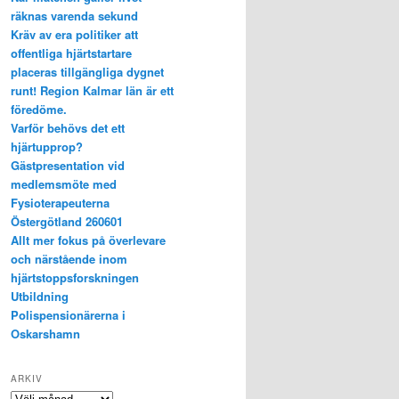
räknas varenda sekund
Kräv av era politiker att
offentliga hjärtstartare
placeras tillgängliga dygnet
runt! Region Kalmar län är ett
föredöme.
Varför behövs det ett
hjärtupprop?
Gästpresentation vid
medlemsmöte med
Fysioterapeuterna
Östergötland 260601
Allt mer fokus på överlevare
och närstående inom
hjärtstoppsforskningen
Utbildning
Polispensionärerna i
Oskarshamn
ARKIV
Arkiv