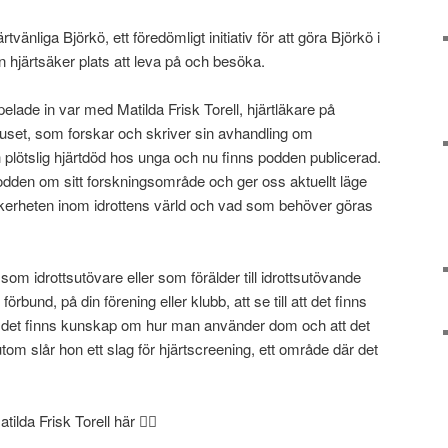
tvänliga Björkö, ett föredömligt initiativ för att göra Björkö i
n hjärtsäker plats att leva på och besöka.
lade in var med Matilda Frisk Torell, hjärtläkare på
uset, som forskar och skriver sin avhandling om
h plötslig hjärtdöd hos unga och nu finns podden publicerad.
 podden om sitt forskningsområde och ger oss aktuellt läge
säkerheten inom idrottens värld och vad som behöver göras
som idrottsutövare eller som förälder till idrottsutövande
förbund, på din förening eller klubb, att se till att det finns
 att det finns kunskap om hur man använder dom och att det
 slår hon ett slag för hjärtscreening, ett område där det
lda Frisk Torell här 👇🏻