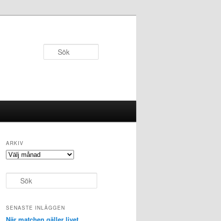
Sök
ARKIV
Arkiv
S
ö
k
SENASTE INLÄGGEN
När matchen gäller livet