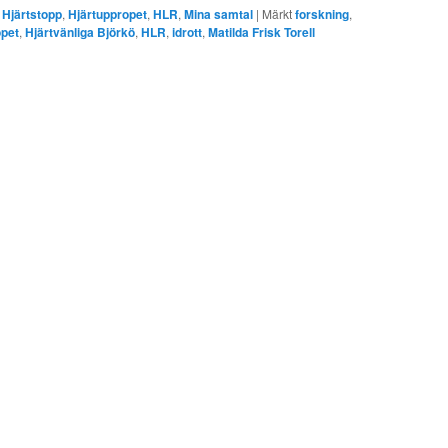
,
Hjärtstopp
,
Hjärtuppropet
,
HLR
,
Mina samtal
|
Märkt
forskning
,
opet
,
Hjärtvänliga Björkö
,
HLR
,
idrott
,
Matilda Frisk Torell