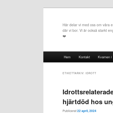
Hoppa
Hoppa
till
till
primärt
sekundärt
Här delar vi med oss om våra erf
innehåll
innehåll
där vi bor. Vi är också starkt e
❤️
Huvudmeny
Hem
Kontakt
Kvarnen i
ETIKETTARKIV:
IDROTT
Idrottsrelaterad
hjärtdöd hos u
Publicerat
22 april, 2024