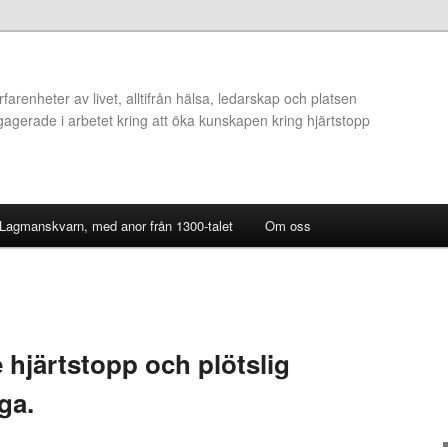
arenheter av livet, alltifrån hälsa, ledarskap och platsen
ngagerade i arbetet kring att öka kunskapen kring hjärtstopp
 Lagmanskvarn, med anor från 1300-talet
Om oss
e hjärtstopp och plötslig
nga.