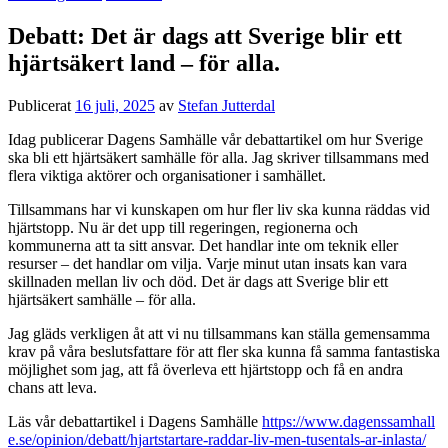
Debatt: Det är dags att Sverige blir ett
hjärtsäkert land – för alla.
Publicerat
16 juli, 2025
av
Stefan Jutterdal
Idag publicerar Dagens Samhälle vår debattartikel om hur Sverige
ska bli ett hjärtsäkert samhälle för alla. Jag skriver tillsammans med
flera viktiga aktörer och organisationer i samhället.
Tillsammans har vi kunskapen om hur fler liv ska kunna räddas vid
hjärtstopp. Nu är det upp till regeringen, regionerna och
kommunerna att ta sitt ansvar. Det handlar inte om teknik eller
resurser – det handlar om vilja. Varje minut utan insats kan vara
skillnaden mellan liv och död. Det är dags att Sverige blir ett
hjärtsäkert samhälle – för alla.
Jag gläds verkligen åt att vi nu tillsammans kan ställa gemensamma
krav på våra beslutsfattare för att fler ska kunna få samma fantastiska
möjlighet som jag, att få överleva ett hjärtstopp och få en andra
chans att leva.
Läs vår debattartikel i Dagens Samhälle
https://www.dagenssamhall
e.se/opinion/debatt/hjartstartare-raddar-liv-men-tusentals-ar-inlasta/