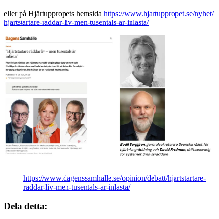
eller på Hjärtuppropets hemsida
https://www.hjartuppropet.se/nyhet/
hjartstartare-raddar-liv-men-tusentals-ar-inlasta/
https://www.dagenssamhalle.se/opinion/debatt/hjartstartare-
raddar-liv-men-tusentals-ar-inlasta/
Dela detta: