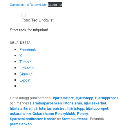
Oakarshamns Rotaryklubb
Ladda ner
Foto: Ted Lindqvist
Stort tack för inbjudan!
DELA DETTA:
Facebook
X
Tumblr
LinkedIn
Skriv ut
E-post
Detta inlägg publicerades i
hjärtstartare
,
Hjärtstopp
,
Hjärtuppropet
och märktes
Häradssparbanken i Mönsterås
,
hjärtsäkerhet
,
hjärtstartare
,
hjärtstartarregistret
,
hjärtstopp
,
hjärtuppropet
,
oskarshamn
,
Oskarshamn Rotaryklubb
,
Rotary
,
Sparbanksstiftelsen Kronan
av
Stefan Jutterdal
. Bokmärk
permalänken
.