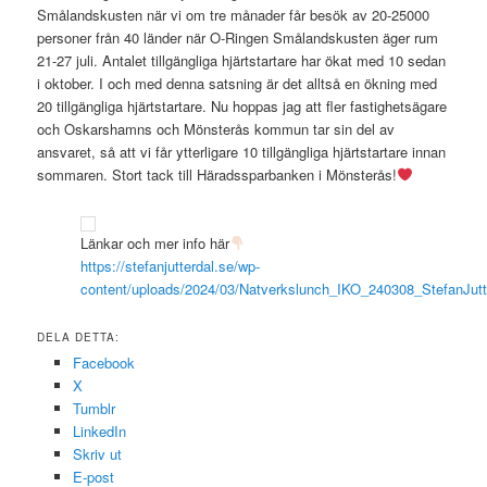
Smålandskusten när vi om tre månader får besök av 20-25000
personer från 40 länder när O-Ringen Smålandskusten äger rum
21-27 juli. Antalet tillgängliga hjärtstartare har ökat med 10 sedan
i oktober. I och med denna satsning är det alltså en ökning med
20 tillgängliga hjärtstartare. Nu hoppas jag att fler fastighetsägare
och Oskarshamns och Mönsterås kommun tar sin del av
ansvaret, så att vi får ytterligare 10 tillgängliga hjärtstartare innan
sommaren. Stort tack till Häradssparbanken i Mönsterås!
Länkar och mer info här
https://stefanjutterdal.se/wp-
content/uploads/2024/03/Natverkslunch_IKO_240308_StefanJutt
DELA DETTA:
Facebook
X
Tumblr
LinkedIn
Skriv ut
E-post