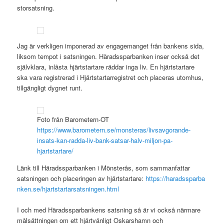
storsatsning.
Jag är verkligen imponerad av engagemanget från bankens sida,
liksom tempot i satsningen. Häradssparbanken inser också det
självklara, inlåsta hjärtstartare räddar inga liv. En hjärtstartare
ska vara registrerad i Hjärtstartarregistret och placeras utomhus,
tillgängligt dygnet runt.
Foto från Barometern-OT
https://www.barometern.se/monsteras/livsavgorande-
insats-kan-radda-liv-bank-satsar-halv-miljon-pa-
hjartstartare/
Länk till Häradssparbanken i Mönsterås, som sammanfattar
satsningen och placeringen av hjärtstartare:
https://haradssparba
nken.se/hjartstartarsatsningen.html
I och med Häradssparbankens satsning så är vi också närmare
målsättningen om ett hjärtvänligt Oskarshamn och