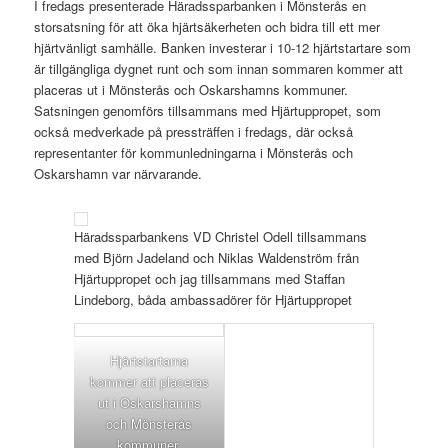
I fredags presenterade Häradssparbanken i Mönsterås en
storsatsning för att öka hjärtsäkerheten och bidra till ett mer
hjärtvänligt samhälle. Banken investerar i 10-12 hjärtstartare som
är tillgängliga dygnet runt och som innan sommaren kommer att
placeras ut i Mönsterås och Oskarshamns kommuner.
Satsningen genomförs tillsammans med Hjärtuppropet, som
också medverkade på pressträffen i fredags, där också
representanter för kommunledningarna i Mönsterås och
Oskarshamn var närvarande.
Häradssparbankens VD Christel Odell tillsammans
med Björn Jadeland och Niklas Waldenström från
Hjärtuppropet och jag tillsammans med Staffan
Lindeborg, båda ambassadörer för Hjärtuppropet
Hjärtstartarna
kommer att placeras
ut i Oskarshamns
och Mönsterås
kommuner.