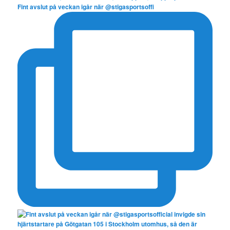
Fint avslut på veckan igår när @stigasportsoffi