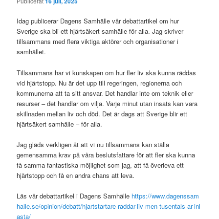
Publicerat
16 juli, 2025
Idag publicerar Dagens Samhälle vår debattartikel om hur
Sverige ska bli ett hjärtsäkert samhälle för alla. Jag skriver
tillsammans med flera viktiga aktörer och organisationer i
samhället.
Tillsammans har vi kunskapen om hur fler liv ska kunna räddas
vid hjärtstopp. Nu är det upp till regeringen, regionerna och
kommunerna att ta sitt ansvar. Det handlar inte om teknik eller
resurser – det handlar om vilja. Varje minut utan insats kan vara
skillnaden mellan liv och död. Det är dags att Sverige blir ett
hjärtsäkert samhälle – för alla.
Jag gläds verkligen åt att vi nu tillsammans kan ställa
gemensamma krav på våra beslutsfattare för att fler ska kunna
få samma fantastiska möjlighet som jag, att få överleva ett
hjärtstopp och få en andra chans att leva.
Läs vår debattartikel i Dagens Samhälle
https://www.dagenssam
halle.se/opinion/debatt/hjartstartare-raddar-liv-men-tusentals-ar-inl
asta/