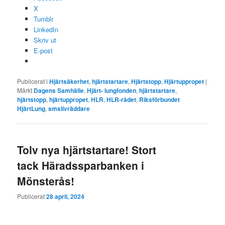
X
Tumblr
LinkedIn
Skriv ut
E-post
Publicerat i
Hjärtsäkerhet
,
hjärtstartare
,
Hjärtstopp
,
Hjärtuppropet
|
Märkt
Dagens Samhälle
,
Hjärt- lungfonden
,
hjärtstartare
,
hjärtstopp
,
hjärtuppropet
,
HLR
,
HLR-rådet
,
Riksförbundet
HjärtLung
,
smslivräddare
Tolv nya hjärtstartare! Stort
tack Häradssparbanken i
Mönsterås!
Publicerat
28 april, 2024