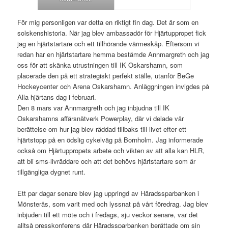
För mig personligen var detta en riktigt fin dag. Det är som en
solskenshistoria. När jag blev ambassadör för Hjärtuppropet fick
jag en hjärtstartare och ett tillhörande värmeskåp. Eftersom vi
redan har en hjärtstartare hemma bestämde Annmargreth och jag
oss för att skänka utrustningen till IK Oskarshamn, som
placerade den på ett strategiskt perfekt ställe, utanför BeGe
Hockeycenter och Arena Oskarshamn. Anläggningen invigdes på
Alla hjärtans dag i februari.
Den 8 mars var Annmargreth och jag inbjudna till IK
Oskarshamns affärsnätverk Powerplay, där vi delade vår
berättelse om hur jag blev räddad tillbaks till livet efter ett
hjärtstopp på en ödslig cykelväg på Bornholm. Jag informerade
också om Hjärtuppropets arbete och vikten av att alla kan HLR,
att bli sms-livräddare och att det behövs hjärtstartare som är
tillgängliga dygnet runt.
Ett par dagar senare blev jag uppringd av Häradssparbanken i
Mönsterås, som varit med och lyssnat på vårt föredrag. Jag blev
inbjuden till ett möte och i fredags, sju veckor senare, var det
alltså presskonferens där Häradssparbanken berättade om sin