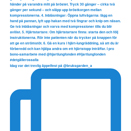
Idag var det trevlig äppelfest på @bruksgarden_a