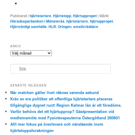
Publicerat i
hjärtstartare
,
Hjärtstopp
,
Hjärtuppropet
|
Märkt
Häradssparbanken i Mönsterås
,
hjärtstartare
,
hjärtuppropet
,
Hjärtvänligt samhälle
,
HLR
,
Oringen
,
smslivräddare
ARKIV
Arkiv
S
ö
k
SENASTE INLÄGGEN
När matchen gäller livet räknas varenda sekund
Kräv av era politiker att offentliga hjärtstartare placeras
tillgängliga dygnet runt! Region Kalmar län är ett föredöme.
Varför behövs det ett hjärtupprop? Gästpresentation vid
medlemsmöte med Fysioterapeuterna Östergötland 260601
Allt mer fokus på överlevare och närstående inom
hjärtstoppsforskningen