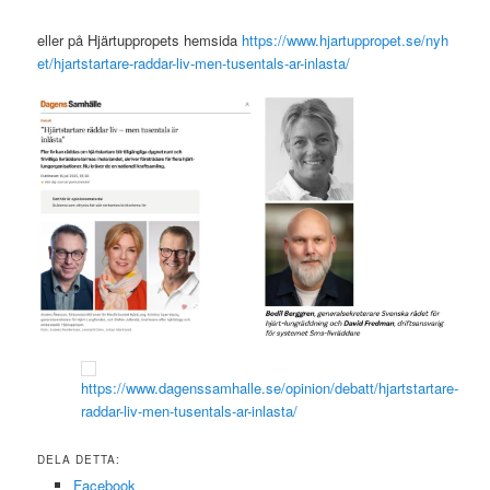
eller på Hjärtuppropets hemsida
https://www.hjartuppropet.se/nyh
et/hjartstartare-raddar-liv-men-tusentals-ar-inlasta/
https://www.dagenssamhalle.se/opinion/debatt/hjartstartare-
raddar-liv-men-tusentals-ar-inlasta/
DELA DETTA:
Facebook