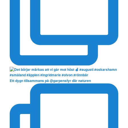
Ett dygn tillsammans på @garpensfyr där naturen