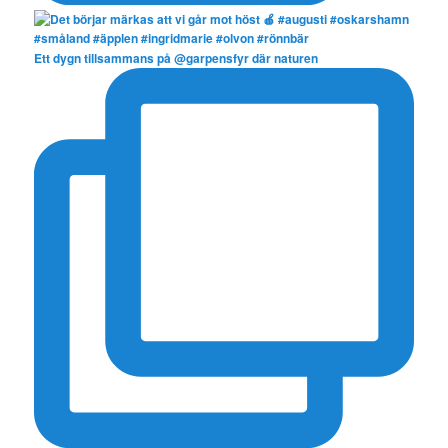
Ett dygn tillsammans på @garpensfyr där naturen