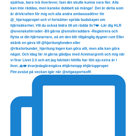
Fint avslut på veckan igår när @stigasportsoffi