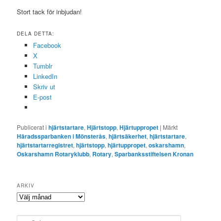
Stort tack för inbjudan!
DELA DETTA:
Facebook
X
Tumblr
LinkedIn
Skriv ut
E-post
Publicerat i
hjärtstartare
,
Hjärtstopp
,
Hjärtuppropet
|
Märkt
Häradssparbanken i Mönsterås
,
hjärtsäkerhet
,
hjärtstartare
,
hjärtstartarregistret
,
hjärtstopp
,
hjärtuppropet
,
oskarshamn
,
Oskarshamn Rotaryklubb
,
Rotary
,
Sparbanksstiftelsen Kronan
ARKIV
Arkiv
S