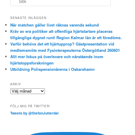
ö
k
SENASTE INLÄGGEN
När matchen gäller livet räknas varenda sekund
Kräv av era politiker att offentliga hjärtstartare placeras
tillgängliga dygnet runt! Region Kalmar län är ett föredöme.
Varför behövs det ett hjärtupprop? Gästpresentation vid
medlemsmöte med Fysioterapeuterna Östergötland 260601
Allt mer fokus på överlevare och närstående inom
hjärtstoppsforskningen
Utbildning Polispensionärerna i Oskarshamn
ARKIV
Arkiv
FÖLJ MIG PÅ TWITTER!
Tweets by @StefanJutterdal