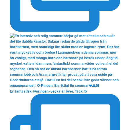
En fantastisk @oringen -vecka är över. Tack fö