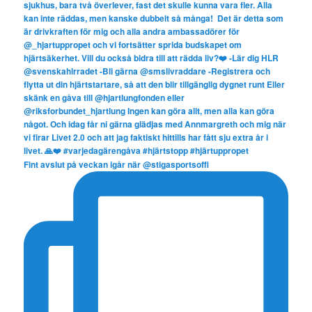
Fint avslut på veckan igår när @stigasportsoffi