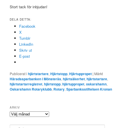
Stort tack för inbjudan!
DELA DETTA:
Facebook
X
Tumblr
LinkedIn
Skriv ut
E-post
Publicerat i
hjärtstartare
,
Hjärtstopp
,
Hjärtuppropet
|
Märkt
Häradssparbanken i Mönsterås
,
hjärtsäkerhet
,
hjärtstartare
,
hjärtstartarregistret
,
hjärtstopp
,
hjärtuppropet
,
oskarshamn
,
Oskarshamn Rotaryklubb
,
Rotary
,
Sparbanksstiftelsen Kronan
ARKIV
Arkiv
S