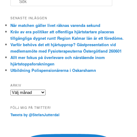
ö
k
SENASTE INLÄGGEN
När matchen gäller livet räknas varenda sekund
Kräv av era politiker att offentliga hjärtstartare placeras
tillgängliga dygnet runt! Region Kalmar län är ett föredöme.
Varför behövs det ett hjärtupprop? Gästpresentation vid
medlemsmöte med Fysioterapeuterna Östergötland 260601
Allt mer fokus på överlevare och närstående inom
hjärtstoppsforskningen
Utbildning Polispensionärerna i Oskarshamn
ARKIV
Arkiv
FÖLJ MIG PÅ TWITTER!
Tweets by @StefanJutterdal