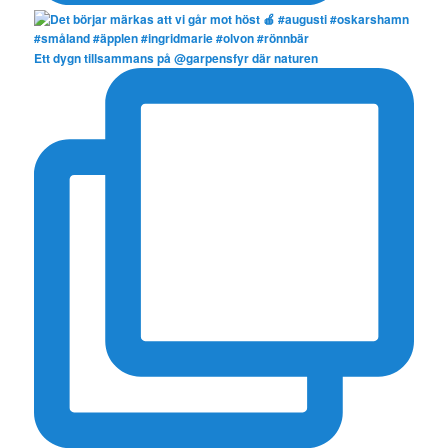
Ett dygn tillsammans på @garpensfyr där naturen