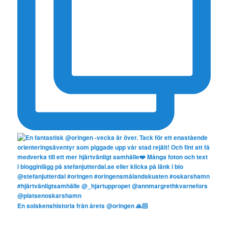
En solskenshistoria från årets @oringen 🙏🏻