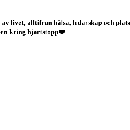
v livet, alltifrån hälsa, ledarskap och plats
pen kring hjärtstopp❤️