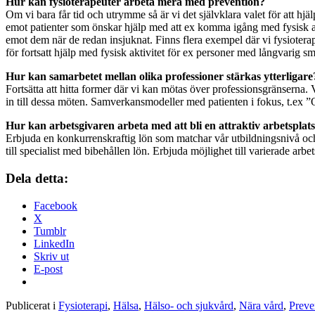
Hur kan fysioterapeuter arbeta mera med prevention?
Om vi bara får tid och utrymme så är vi det självklara valet för att hjä
emot patienter som önskar hjälp med att ex komma igång med fysisk akti
emot dem när de redan insjuknat. Finns flera exempel där vi fysioter
för fortsatt hjälp med fysisk aktivitet för ex personer med långvarig sm
Hur kan samarbetet mellan olika professioner stärkas ytterligare
Fortsätta att hitta former där vi kan mötas över professionsgränserna.
in till dessa möten. Samverkansmodeller med patienten i fokus, t.ex 
Hur kan arbetsgivaren arbeta med att bli en attraktiv arbetsplat
Erbjuda en konkurrenskraftig lön som matchar vår utbildningsnivå och 
till specialist med bibehållen lön. Erbjuda möjlighet till varierade arb
Dela detta:
Facebook
X
Tumblr
LinkedIn
Skriv ut
E-post
Publicerat i
Fysioterapi
,
Hälsa
,
Hälso- och sjukvård
,
Nära vård
,
Preve