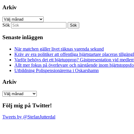
Arkiv
Arkiv
Sök
Senaste inläggen
När matchen gäller livet räknas varenda sekund
Kräv av era politiker att offentliga hjärtstartare placeras tillgä
Varför behövs det ett hjärtupprop? Gästpresentation vid medl
Allt mer fokus på överlevare och närstående inom hjärtstoppsf
Utbildning Polispensionärerna i Oskarshamn
Arkiv
Arkiv
Följ mig på Twitter!
Tweets by @StefanJutterdal