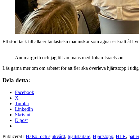
Ett stort tack till alla er fantastiska människor som ägnar er kraft å
Annmargreth och jag tillsammans med Johan Israelsson
Läs gärna mer om om arbetet för att fler ska överleva hjärtstopp i tid
Dela detta:
Facebook
X
Tumblr
LinkedIn
Skriv ut
E-post
Publicerat i
Hälso- och sjukvård
,
hjärtstartare
,
Hjärtstopp
,
HLR
,
patie