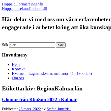
Hoppa till primärt innehåll
Hoppa till sekundärt innehåll
Här delar vi med oss om våra erfarenheter a
engagerade i arbetet kring att öka kunska
Sök
Huvudmeny
Hem
Kontakt
Kvarnen i Lagmanskvarn, med anor från 1300-talet
Om oss
Etikettarkiv:
RegionKalmarlän
Glimtar från KlinSim 2022 i Kalmar
Publicerat
25 mars, 2022
av
Stefan Jutterdal