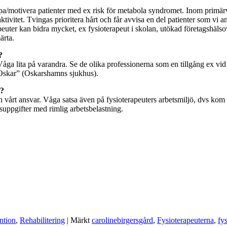
lpa/motivera patienter med ex risk för metabola syndromet. Inom primärvår
vitet. Tvingas prioritera hårt och får avvisa en del patienter som vi an
apeuter kan bidra mycket, ex fysioterapeut i skolan, utökad företagshä
ärta.
?
 Våga lita på varandra. Se de olika professionerna som en tillgång ex v
”Oskar” (Oskarshamns sjukhus).
s?
vårt ansvar. Våga satsa även på fysioterapeuters arbetsmiljö, dvs kom b
etsuppgifter med rimlig arbetsbelastning.
ntion
,
Rehabilitering
|
Märkt
carolinebirgersgård
,
Fysioterapeuterna
,
fys