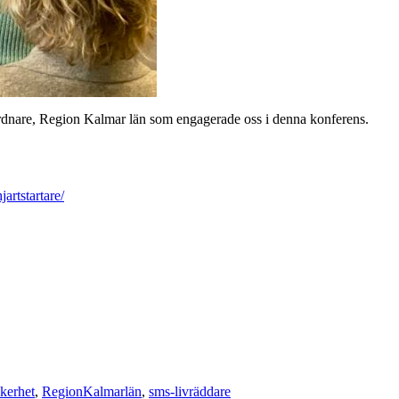
samordnare, Region Kalmar län som engagerade oss i denna konferens.
jartstartare/
äkerhet
,
RegionKalmarlän
,
sms-livräddare