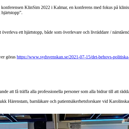
la konferensen KlinSim 2022 i Kalmar, en konferens med fokus på klini
 hjärtstopp”.
överleva ett hjärtstopp, både som överlevare och livräddare / närstående,
ver göras
https://www.sydsvenskan.se/2021-07-15/det-behovs-politiska-b
 att få träffa alla professionella personer som alla bidrar till att rädda
Pukk Härenstam, barnläkare och patientsäkerhetsforskare vid Karolinska