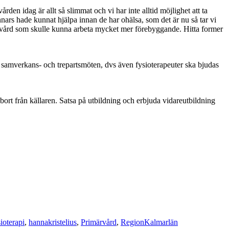
den idag är allt så slimmat och vi har inte alltid möjlighet att ta
nars hade kunnat hjälpa innan de har ohälsa, som det är nu så tar vi
lsovård som skulle kunna arbeta mycket mer förebyggande. Hitta former
id samverkans- och trepartsmöten, dvs även fysioterapeuter ska bjudas
ort från källaren. Satsa på utbildning och erbjuda vidareutbildning
ioterapi
,
hannakristelius
,
Primärvård
,
RegionKalmarlän