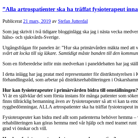
”Alla artrospatienter ska ha träffat fysioterapeut innan
Publicerat
21 mars, 2019
av
Stefan Jutterdal
Som jag skrivit i två tidigare blogginlägg ska jag i nästa vecka medv
hälso- och sjukvårds-Sverige.
Utgångsfrågan för panelen är: ”Hur ska primärvården mäkta med at
svårt att locka till sig läkare. Samtidigt måste banden till den kommun
Som en förberedelse inför min medverkan i paneldebatten har jag ställt
I detta inlägg har jag pratat med representanter för distriktsstyrels
förhandlingsråd, som arbetar på distriktsrehabiliteringen i Oskarsha
Hur kan fysioterapeuter i primärvården bidra till omställningen?
Vi är en självklar del som första instans för många patienter som söker pr
finns tillräcklig bemanning även av fysioterapeuter så att vi kan ta emo
ryggbedömningar, ALLA artrospatienter ska ha träffat fysioterapeut inna
Fysioterapeuter
kan bidra med allt som patienterna behöver hemma – v
rehabiliteringen kan göras hemma med vår hjälp och med teamet runt pat
grad vi önskar och vill.