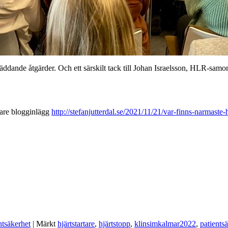
t livräddande åtgärder. Och ett särskilt tack till Johan Israelsson, HLR-
igare blogginlägg
http://stefanjutterdal.se/2021/11/21/var-finns-narmaste-h
ntsäkerhet
|
Märkt
hjärtstartare
,
hjärtstopp
,
klinsimkalmar2022
,
patients