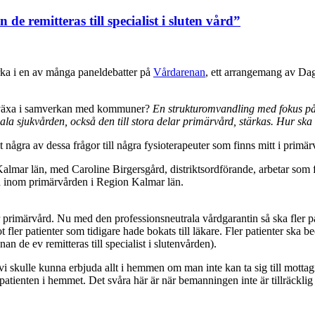
 de remitteras till specialist i sluten vård”
erka i en av många paneldebatter på
Vårdarenan
, ett arrangemang av Da
t växa i samverkan med kommuner?
En strukturomvandling med fokus på 
ala sjukvården, också den till stora delar primärvård, stärkas. Hur ska 
 några av dessa frågor till några fysioterapeuter som finns mitt i prim
en i Kalmar län, med Caroline Birgersgård, distriktsordförande, arbetar
mn inom primärvården i Region Kalmar län.
imärvård. Nu med den professionsneutrala vårdgarantin så ska fler patienter
t fler patienter som tidigare hade bokats till läkare. Fler patienter ska 
n de ev remitteras till specialist i slutenvården).
i skulle kunna erbjuda allt i hemmen om man inte kan ta sig till mott
ienten i hemmet. Det svåra här är när bemanningen inte är tillräcklig o