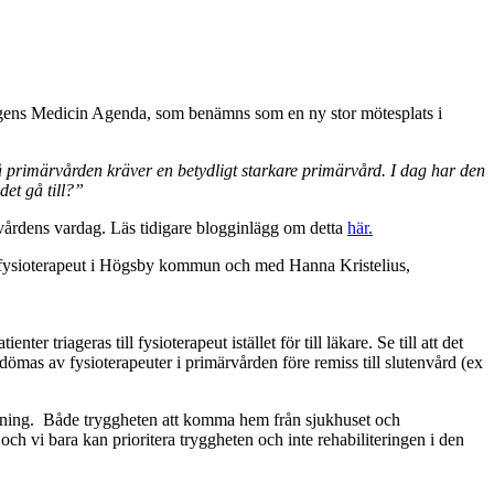
gens Medicin Agenda, som benämns som en ny stor mötesplats i
primärvården kräver en betydligt starkare primärvård. I dag har den
det gå till?”
ärvårdens vardag. Läs tidigare blogginlägg om detta
här.
 som fysioterapeut i Högsby kommun och med Hanna Kristelius,
 triageras till fysioterapeut istället för till läkare. Se till att det
bedömas av fysioterapeuter i primärvården före remiss till slutenvård (ex
agning. Både tryggheten att komma hem från sjukhuset och
ch vi bara kan prioritera tryggheten och inte rehabiliteringen i den