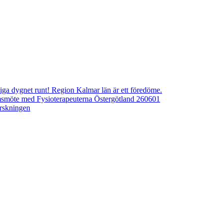
ngliga dygnet runt! Region Kalmar län är ett föredöme.
emsmöte med Fysioterapeuterna Östergötland 260601
orskningen