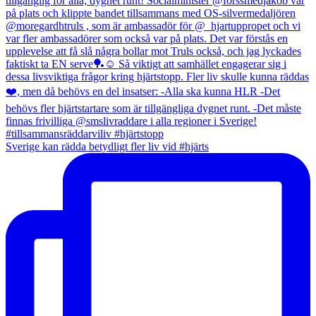
Sverige kan rädda betydligt fler liv vid #hjärts