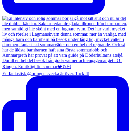
En fantastisk @oringen -vecka är över. Tack fö