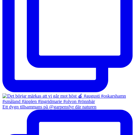
Ett dygn tillsammans på @garpensfyr där naturen