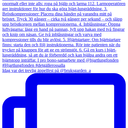
Idag var det trevlig äppelfest på @bruksgarden_a