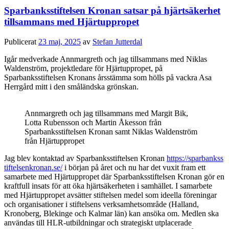
Sparbanksstiftelsen Kronan satsar på hjärtsäkerhet
tillsammans med Hjärtuppropet
Publicerat
23 maj, 2025
av
Stefan Jutterdal
Igår medverkade Annmargreth och jag tillsammans med Niklas
Waldenström, projektledare för Hjärtuppropet, på
Sparbanksstiftelsen Kronans årsstämma som hölls på vackra Asa
Herrgård mitt i den småländska grönskan.
Annmargreth och jag tillsammans med Margit Bik,
Lotta Rubensson och Martin Åkesson från
Sparbanksstiftelsen Kronan samt Niklas Waldenström
från Hjärtuppropet
Jag blev kontaktad av Sparbanksstiftelsen Kronan
https://sparbankss
tiftelsenkronan.se/
i början på året och nu har det vuxit fram ett
samarbete med Hjärtuppropet där Sparbanksstiftelsen Kronan gör en
kraftfull insats för att öka hjärtsäkerheten i samhället. I samarbete
med Hjärtuppropet avsätter stiftelsen medel som ideella föreningar
och organisationer i stiftelsens verksamhetsområde (Halland,
Kronoberg, Blekinge och Kalmar län) kan ansöka om. Medlen ska
användas till HLR-utbildningar och strategiskt utplacerade