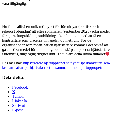
vara tillgängliga.
Nu finns alltså en unik möjlighet för föreningar (politiskt och
religiöst obundna) att efter sommaren (september 2025) söka medel
för hjärt- lungräddningsutbildning i kombination med att få en
hjärtstartare som placeras tillgänglig dygnet runt. För de
organisationer som redan har en hjärtstartare kommer det också att
gå att söka medel för utbildning och ett skåp att placera hjärtstartaren
i utomhus, tillgänglig dygnet runt. Ta tillvara detta unika tillfälle!
Läs mer här:
https://www.hjartuppropet.se/nyhet/sparbankstiftelsen-
kronan-satsar-pa-hjartsakerhet-tillsammans-med-hjartuppropet/
Dela detta:
Facebook
X
Tumblr
LinkedIn
Skriv ut
E-post