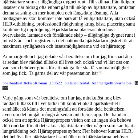
hjärtstartare som är tillgängliga dygnet runt. Till skillnad från tidigare
insatser där bidrag ofta enbart gått till inköp av hjärtstartare, omfattar
denna satsning en mer komplett och långsiktig lösning. Alla
mottagare av stöd kommer inte bara att få en hjärtstartare, utan också
HLR-utbildning, professionell rådgivning kring bästa placering samt
kontinuerlig uppföljning. Hjärtstartarna placeras utomhus i
övervakade, larmade och försäkrade skåp – tillgängliga dygnet runt i
minst 8 år – och registreras i det nationella hjärtstartarregistret för att
maximera synligheten och insatsmöjligheterna vid ett hjärtstopp.
Annmargreth och jag delade vår berättelse om hur jag för snart åtta
år sedan blev räddad tillbaks till livet och också vad vi lärt oss om
vad som behöver göras för att många fler ska få samma möjlighet
som jag fick. Ta gärna del av vår presentation här
SparbanksstiftelsenKronan_250522_StefanJutterdal_AnnmargrethKvarnefors
L
ner
Varje gång som vår berättelse om hur jag mirakulöst nog blev
räddad tillbaks till livet bidrar till konkret ökad hjärtsäkerhet i
samhället så känns det meningsfullt att fortsätta dela berättelsen,
även om det nu gått många år sedan mitt hjärtstopp. Det handlar
också om att sprida Hjärtuppropets vision om att ingen ska behöva
dö i onödan för att det saknas hjärtstartare eller någon som kan hjärt-
lungräddning och Hjärtuppropets syften: Fler behöver kunna HLR,
det behövs fler hjärtstartare i samhället och hjärtstartarna behöver