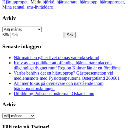
Hjärtuppropet
|
Märkt
björkö
,
hjärtstartare
,
hjärtstopp
,
hjärtuppropet
,
Mina samtal
,
sms-livräddare
Arkiv
Arkiv
Sök
Senaste inläggen
När matchen gäller livet räknas varenda sekund
Kräv av era politiker att offentliga hjärtstartare placeras
tillgängliga dygnet runt! Region Kalmar län är ett föredöme.
Varför behövs det ett hjärtupprop? Gästpresentation vid
medlemsmöte med Fysioterapeuterna Östergötland 260601
Allt mer fokus på överlevare och närstående inom
hjärtstoppsforskningen
Utbildning Polispensionärerna i Oskarshamn
Arkiv
Arkiv
Följ mig på Twitter!