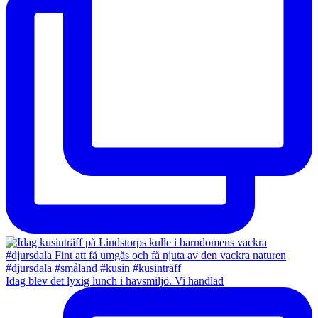
Idag blev det lyxig lunch i havsmiljö. Vi handlad