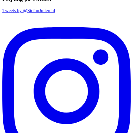
Tweets by @StefanJutterdal