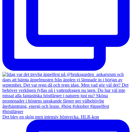
Det blev en skön men intensiv höstvecka. HLR-kon