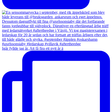
Igår fyllde jag år. Att få fira ett nytt år ä