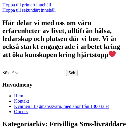
Hoppa till primärt innehåll
Hoppa till sekundärt innehåll
Här delar vi med oss om våra
erfarenheter av livet, alltifrån hälsa,
ledarskap och platsen där vi bor. Vi är
också starkt engagerade i arbetet kring
att öka kunskapen kring hjärtstopp
Sök
Huvudmeny
Hem
Kontakt
Kvarnen i Lagmanskvarn, med anor från 1300-talet
Om oss
Kategoriarkiv:
Frivilliga Sms-livräddare