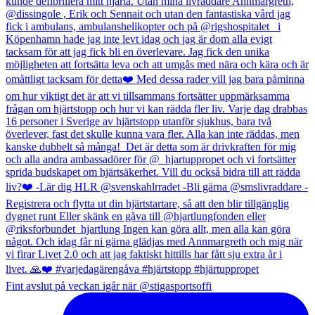
Fint avslut på veckan igår när @stigasportsoffi