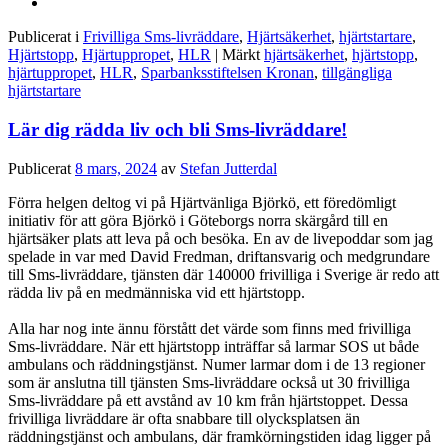
Publicerat i
Frivilliga Sms-livräddare
,
Hjärtsäkerhet
,
hjärtstartare
,
Hjärtstopp
,
Hjärtuppropet
,
HLR
|
Märkt
hjärtsäkerhet
,
hjärtstopp
,
hjärtuppropet
,
HLR
,
Sparbanksstiftelsen Kronan
,
tillgängliga
hjärtstartare
Lär dig rädda liv och bli Sms-livräddare!
Publicerat
8 mars, 2024
av
Stefan Jutterdal
Förra helgen deltog vi på Hjärtvänliga Björkö, ett föredömligt
initiativ för att göra Björkö i Göteborgs norra skärgård till en
hjärtsäker plats att leva på och besöka. En av de livepoddar som jag
spelade in var med David Fredman, driftansvarig och medgrundare
till Sms-livräddare, tjänsten där 140000 frivilliga i Sverige är redo att
rädda liv på en medmänniska vid ett hjärtstopp.
Alla har nog inte ännu förstått det värde som finns med frivilliga
Sms-livräddare. När ett hjärtstopp inträffar så larmar SOS ut både
ambulans och räddningstjänst. Numer larmar dom i de 13 regioner
som är anslutna till tjänsten Sms-livräddare också ut 30 frivilliga
Sms-livräddare på ett avstånd av 10 km från hjärtstoppet. Dessa
frivilliga livräddare är ofta snabbare till olycksplatsen än
räddningstjänst och ambulans, där framkörningstiden idag ligger på