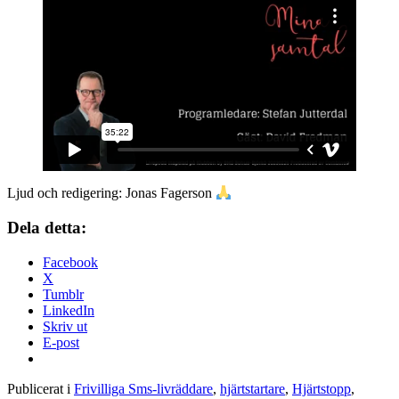
Ljud och redigering: Jonas Fagerson
Dela detta:
Facebook
X
Tumblr
LinkedIn
Skriv ut
E-post
Publicerat i
Frivilliga Sms-livräddare
,
hjärtstartare
,
Hjärtstopp
,