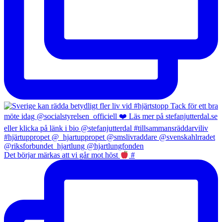
Det börjar märkas att vi går mot höst
#