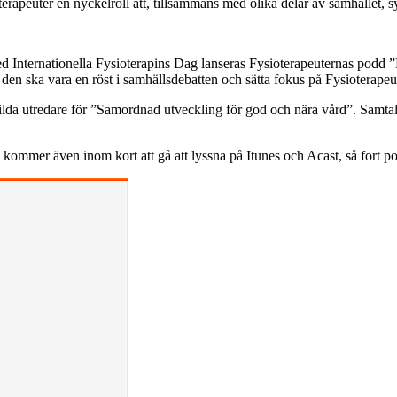
ioterapeuter en nyckelroll att, tillsammans med olika delar av samhället,
 Internationella Fysioterapins Dag lanseras Fysioterapeuternas podd ”E
den ska vara en röst i samhällsdebatten och sätta fokus på Fysioterapeute
ilda utredare för ”Samordnad utveckling för god och nära vård”. Samtal
kommer även inom kort att gå att lyssna på Itunes och Acast, så fort p