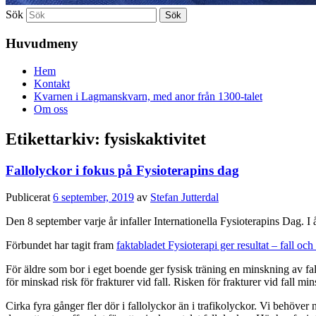
Sök
Huvudmeny
Hem
Kontakt
Kvarnen i Lagmanskvarn, med anor från 1300-talet
Om oss
Etikettarkiv:
fysiskaktivitet
Fallolyckor i fokus på Fysioterapins dag
Publicerat
6 september, 2019
av
Stefan Jutterdal
Den 8 september varje år infaller Internationella Fysioterapins Dag. I å
Förbundet har tagit fram
faktabladet Fysioterapi ger resultat – fall och
För äldre som bor i eget boende ger fysisk träning en minskning av fal
för minskad risk för frakturer vid fall. Risken för frakturer vid fall m
Cirka fyra gånger fler dör i fallolyckor än i trafikolyckor. Vi behöver 