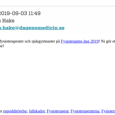
ges fysioterapeuter och sjukgymnaster på
Fysioterapins dag 2019
! Ni gör e
lse!
kt
enpoddirörelse
,
fallskador
,
Fysioterapeut
,
Fysioterapeuterna
,
Fysiote