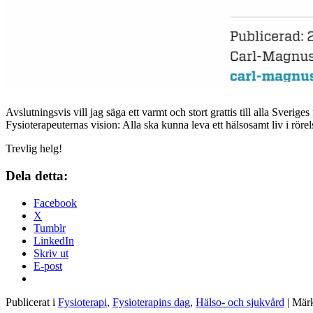
Avslutningsvis vill jag säga ett varmt och stort grattis till alla Sveri
Fysioterapeuternas vision: Alla ska kunna leva ett hälsosamt liv i röre
Trevlig helg!
Dela detta:
Facebook
X
Tumblr
LinkedIn
Skriv ut
E-post
Publicerat i
Fysioterapi
,
Fysioterapins dag
,
Hälso- och sjukvård
|
Mär