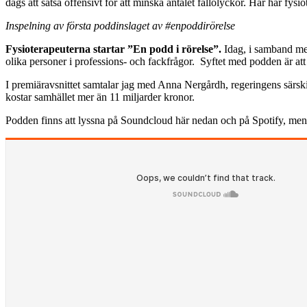
dags att satsa offensivt för att minska antalet fallolyckor. Här har fys
Inspelning av första poddinslaget av #enpoddirörelse
Fysioterapeuterna startar ”En podd i rörelse”.
Idag, i samband med
olika personer i professions- och fackfrågor. Syftet med podden är att 
I premiäravsnittet samtalar jag med Anna Nergårdh, regeringens särsk
kostar samhället mer än 11 miljarder kronor.
Podden finns att lyssna på Soundcloud här nedan och på Spotify, men 