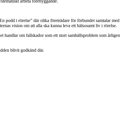
 systematiskt arbeta förebyggande.
n podd i rörelse” där olika företrädare för förbundet samtalar med
rnas vision om att alla ska kunna leva ett hälsosamt liv i rörelse.
et handlar om fallskador som ett stort samhällsproblem som årligen
odden blivit godkänd där.