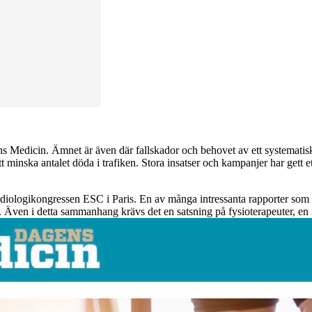
s Medicin. Ämnet är även där fallskador och behovet av ett systematiskt 
tt minska antalet döda i trafiken. Stora insatser och kampanjer har gett ett
ardiologikongressen ESC i Paris. En av många intressanta rapporter som
. Även i detta sammanhang krävs det en satsning på fysioterapeuter, en