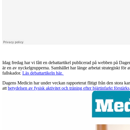
Idag fredag har vi fått en debattartikel publicerad på webben på Dagen
är en av nyckelgrupperna.
Samhället
har länge arbetat strategiskt för a
fallskador.
Läs debattartikeln här.
Dagens Medicin har under veckan rapporterat flitigt från den stora k
att
betydelsen av fysisk aktivitet och träning efter hjärtinfarkt förstärks