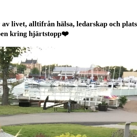
v livet, alltifrån hälsa, ledarskap och plats
pen kring hjärtstopp❤️