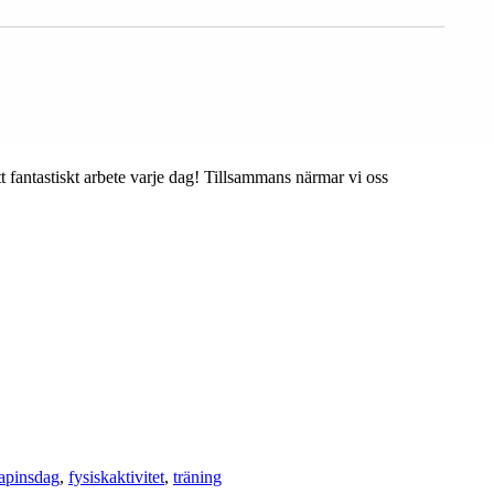
tt fantastiskt arbete varje dag! Tillsammans närmar vi oss
rapinsdag
,
fysiskaktivitet
,
träning