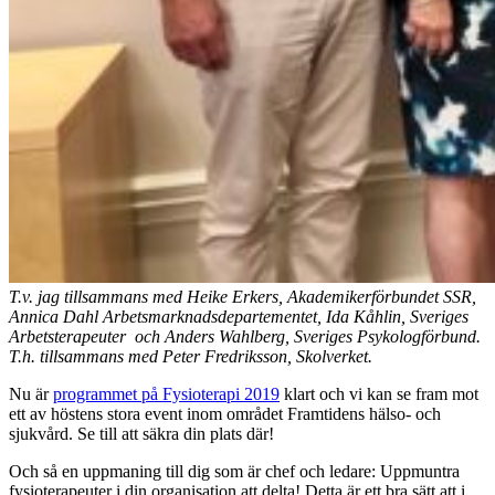
T.v. jag tillsammans med Heike Erkers, Akademikerförbundet SSR,
Annica Dahl Arbetsmarknadsdepartementet, Ida Kåhlin, Sveriges
Arbetsterapeuter och Anders Wahlberg, Sveriges Psykologförbund.
T.h. tillsammans med Peter Fredriksson, Skolverket.
Nu är
programmet på Fysioterapi 2019
klart och vi kan se fram mot
ett av höstens stora event inom området Framtidens hälso- och
sjukvård. Se till att säkra din plats där!
Och så en uppmaning till dig som är chef och ledare: Uppmuntra
fysioterapeuter i din organisation att delta! Detta är ett bra sätt att i