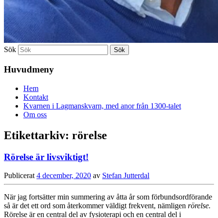
Sök
Huvudmeny
Hem
Kontakt
Kvarnen i Lagmanskvarn, med anor från 1300-talet
Om oss
Etikettarkiv:
rörelse
Rörelse är livsviktigt!
Publicerat
4 december, 2020
av
Stefan Jutterdal
När jag fortsätter min summering av åtta år som förbundsordförande
så är det ett ord som återkommer väldigt frekvent, nämligen
rörelse.
Rörelse är en central del av fysioterapi och en central del i