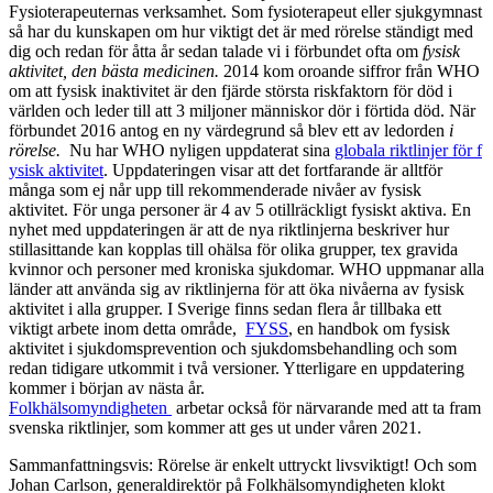
Fysioterapeuternas verksamhet. Som fysioterapeut eller sjukgymnast
så har du kunskapen om hur viktigt det är med rörelse ständigt med
dig och redan för åtta år sedan talade vi i förbundet ofta om
fysisk
aktivitet, den bästa medicinen.
2014 kom oroande siffror från WHO
om att fysisk inaktivitet är den fjärde största riskfaktorn för död i
världen och leder till att 3 miljoner människor dör i förtida död. När
förbundet 2016 antog en ny värdegrund så blev ett av ledorden
i
rörelse.
Nu har WHO nyligen uppdaterat sina
globala riktlinjer för f
ysisk aktivitet
. Uppdateringen visar att det fortfarande är alltför
många som ej når upp till rekommenderade nivåer av fysisk
aktivitet. För unga personer är 4 av 5 otillräckligt fysiskt aktiva. En
nyhet med uppdateringen är att de nya riktlinjerna beskriver hur
stillasittande kan kopplas till ohälsa för olika grupper, tex gravida
kvinnor och personer med kroniska sjukdomar. WHO uppmanar alla
länder att använda sig av riktlinjerna för att öka nivåerna av fysisk
aktivitet i alla grupper. I Sverige finns sedan flera år tillbaka ett
viktigt arbete inom detta område,
FYSS
, en handbok om fysisk
aktivitet i sjukdomsprevention och sjukdomsbehandling och som
redan tidigare utkommit i två versioner. Ytterligare en uppdatering
kommer i början av nästa år.
Folkhälsomyndigheten
arbetar också för närvarande med att ta fram
svenska riktlinjer, som kommer att ges ut under våren 2021.
Sammanfattningsvis: Rörelse är enkelt uttryckt livsviktigt! Och som
Johan Carlson, generaldirektör på Folkhälsomyndigheten klokt