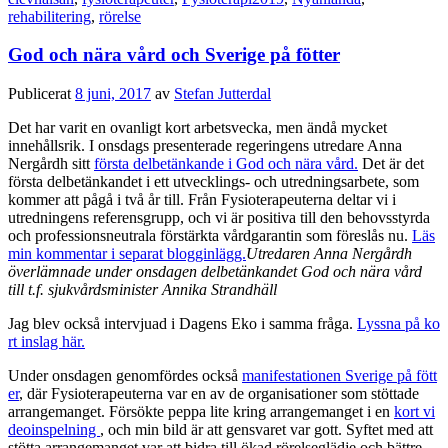
rehabilitering
,
rörelse
God och nära vård och Sverige på fötter
Publicerat
8 juni, 2017
av
Stefan Jutterdal
Det har varit en ovanligt kort arbetsvecka, men ändå mycket
innehållsrik. I onsdags presenterade regeringens utredare Anna
Nergårdh sitt
första delbetänkande i God och nära vård.
Det är det
första delbetänkandet i ett utvecklings- och utredningsarbete, som
kommer att pågå i två år till. Från Fysioterapeuterna deltar vi i
utredningens referensgrupp, och vi är positiva till den behovsstyrda
och professionsneutrala förstärkta vårdgarantin som föreslås nu.
Läs
min kommentar i separat blogginlägg.
Utredaren Anna Nergårdh
överlämnade under onsdagen delbetänkandet God och nära vård
till t.f. sjukvårdsminister Annika Strandhäll
Jag blev också intervjuad i Dagens Eko i samma fråga.
Lyssna på ko
rt inslag här.
Under onsdagen genomfördes också
manifestationen Sverige på fött
er
, där Fysioterapeuterna var en av de organisationer som stöttade
arrangemanget. Försökte peppa lite kring arrangemanget i en
kort vi
deoinspelning
, och min bild är att gensvaret var gott. Syftet med att
stötta arrangemanget var att bidra till ökad rörelseglädje och bättre