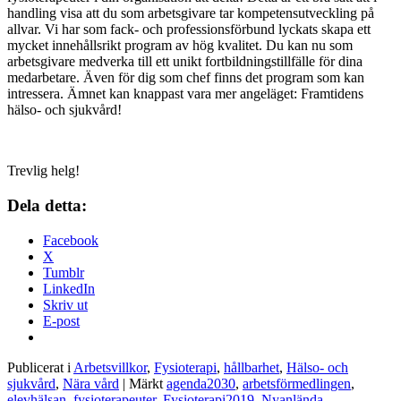
handling visa att du som arbetsgivare tar kompetensutveckling på
allvar. Vi har som fack- och professionsförbund lyckats skapa ett
mycket innehållsrikt program av hög kvalitet. Du kan nu som
arbetsgivare medverka till ett unikt fortbildningstillfälle för dina
medarbetare. Även för dig som chef finns det program som kan
intressera. Ämnet kan knappast vara mer angeläget: Framtidens
hälso- och sjukvård!
Trevlig helg!
Dela detta:
Facebook
X
Tumblr
LinkedIn
Skriv ut
E-post
Publicerat i
Arbetsvillkor
,
Fysioterapi
,
hållbarhet
,
Hälso- och
sjukvård
,
Nära vård
|
Märkt
agenda2030
,
arbetsförmedlingen
,
elevhälsan
,
fysioterapeuter
,
Fysioterapi2019
,
Nyanlända
,