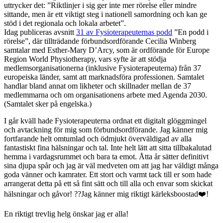
uttrycker det: ”Riktlinjer i sig ger inte mer rörelse eller mindre
sittande, men är ett viktigt steg i nationell samordning och kan ge
stöd i det regionala och lokala arbetet”.
Idag publiceras avsnitt
31 av Fysioterapeuternas podd
”En podd i
rörelse”, där tillträdande förbundsordförande Cecilia Winberg
samtalar med Esther-Mary D’Arcy, som är ordförande för Europe
Region World Physiotherapy, vars syfte är att stödja
medlemsorganisationerna (inklusive Fysioterapeuterna) från 37
europeiska länder, samt att marknadsföra professionen. Samtalet
handlar bland annat om likheter och skillnader mellan de 37
medlemmarna och om organisationens arbete med Agenda 2030.
(Samtalet sker på engelska.)
I går kväll hade Fysioterapeuterna ordnat ett digitalt glöggmingel
och avtackning för mig som förbundsordförande. Jag känner mig
fortfarande helt omtumlad och ödmjukt överväldigad av alla
fantastiskt fina hälsningar och tal. Inte helt lätt att sitta tillbakalutad
hemma i vardagsrummet och bara ta emot. Åtta år sätter definitivt
sina djupa spår och jag är väl medveten om att jag har väldigt många
goda vänner och kamrater. Ett stort och varmt tack till er som hade
arrangerat detta på ett så fint sätt och till alla och envar som skickat
hälsningar och gåvor! ??Jag känner mig riktigt kärleksboostad❤️!
En riktigt trevlig helg önskar jag er alla!