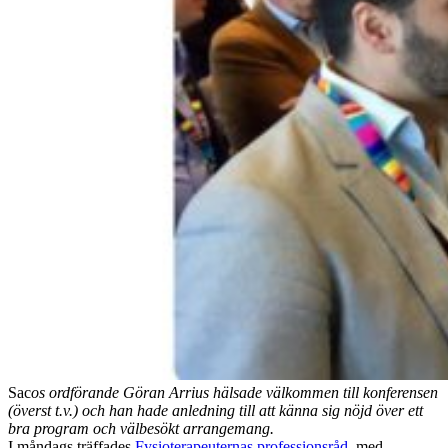
Sac
os ordförande Göran Arrius hälsade välkommen till konferensen
(överst t.v.) och han hade anledning till att känna sig nöjd över ett
bra program och välbesökt arrangemang.
I måndags träffades
Fysioterapeuternas professionsråd
, med