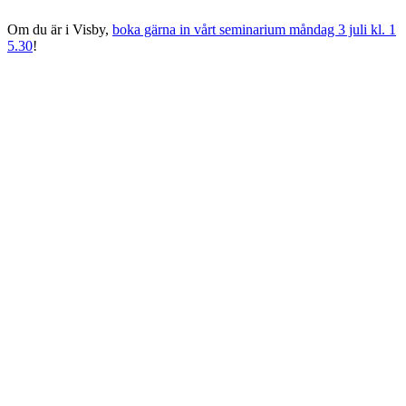
Om du är i Visby,
boka gärna in vårt seminarium måndag 3 juli kl. 1
5.30
!