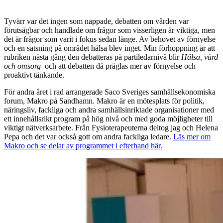
Tyvärr var det ingen som nappade, debatten om vården var
förutsägbar och handlade om frågor som visserligen är viktiga, men
det är frågor som varit i fokus sedan länge. Av behovet av förnyelse
och en satsning på området hälsa blev inget. Min förhoppning är att
rubriken nästa gång den debatteras på partiledarnivå blir
Hälsa, vård
och omsorg
och att debatten då präglas mer av förnyelse och
proaktivt tänkande.
För andra året i rad arrangerade Saco Sveriges samhällsekonomiska
forum, Makro på Sandhamn. Makro är en mötesplats för politik,
näringsliv, fackliga och andra samhällsinriktade organisationer med
ett innehållsrikt program på hög nivå och med goda möjligheter till
viktigt nätverksarbete. Från Fysioterapeuterna deltog jag och Helena
Pepa och det var också gott om andra fackliga ledare.
Läs mer om
Makro och se delar av programmet i efterhand här.