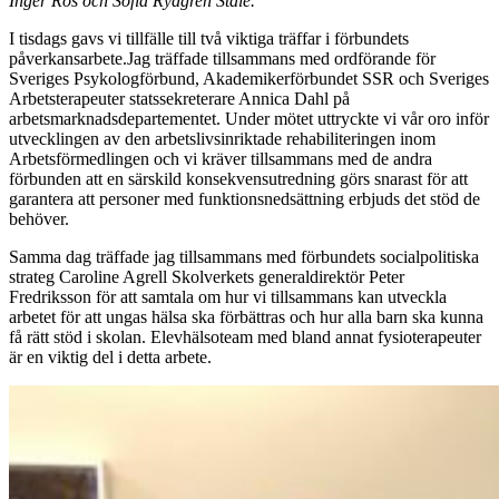
Inger Ros och Sofia Rydgren Stale.
I tisdags gavs vi tillfälle till två viktiga träffar i förbundets
påverkansarbete.Jag träffade tillsammans med ordförande för
Sveriges Psykologförbund, Akademikerförbundet SSR och Sveriges
Arbetsterapeuter statssekreterare Annica Dahl på
arbetsmarknadsdepartementet. Under mötet uttryckte vi vår oro inför
utvecklingen av den arbetslivsinriktade rehabiliteringen inom
Arbetsförmedlingen och vi kräver tillsammans med de andra
förbunden att en särskild konsekvensutredning görs snarast för att
garantera att personer med funktionsnedsättning erbjuds det stöd de
behöver.
Samma dag träffade jag tillsammans med förbundets socialpolitiska
strateg Caroline Agrell Skolverkets generaldirektör Peter
Fredriksson för att samtala om hur vi tillsammans kan utveckla
arbetet för att ungas hälsa ska förbättras och hur alla barn ska kunna
få rätt stöd i skolan. Elevhälsoteam med bland annat fysioterapeuter
är en viktig del i detta arbete.