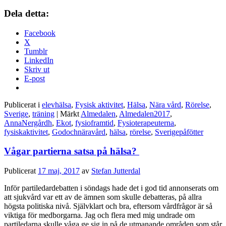
Dela detta:
Facebook
X
Tumblr
LinkedIn
Skriv ut
E-post
Publicerat i
elevhälsa
,
Fysisk aktivitet
,
Hälsa
,
Nära vård
,
Rörelse
,
Sverige
,
träning
|
Märkt
Almedalen
,
Almedalen2017
,
AnnaNergårdh
,
Ekot
,
fysioframtid
,
Fysioterapeuterna
,
fysiskaktivitet
,
Godochnäravård
,
hälsa
,
rörelse
,
Sverigepåfötter
Vågar partierna satsa på hälsa?
Publicerat
17 maj, 2017
av
Stefan Jutterdal
Inför partiledardebatten i söndags hade det i god tid annonserats om
att sjukvård var ett av de ämnen som skulle debatteras, på allra
högsta politiska nivå. Självklart och bra, eftersom vårdfrågor är så
viktiga för medborgarna. Jag och flera med mig undrade om
partiledarna skulle våga ge sig in på de utmanande områden som står