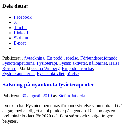
Dela detta:
Facebook
X
Tumblr
LinkedIn
Skriv ut
E-post
Publicerat i
Avtackning
,
En podd i rörelse
,
Förbundsordförande
,
Fysioterapeuterna
,
Fysioterapi
,
Fysisk aktivitet
,
hållbarhet
,
Hälsa
,
Rörelse
|
Märkt
cecilia Winberg
,
En podd i rörelse
,
Fysioterapeuterna
,
Fysisk aktivitet
,
rörelse
Satsning på nyanlända fysioterapeuter
Publicerat
30 augusti, 2019
av
Stefan Jutterdal
I veckan har Fysioterapeuternas förbundsstyrelse sammanträtt i två
dagar, med ett digert antal punkter på agendan. Bl.a. antogs en
preliminär budget för 2020 och flera större och viktiga frågor
belystes.