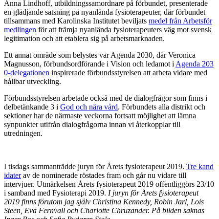
Anna Lindhoff, utbildningssamordnare på förbundet, presenterade
en glädjande satsning på nyanlända fysioterapeuter, där förbundet
tillsammans med Karolinska Institutet beviljats
medel från Arbetsför
medlingen
för att främja nyanlända fysioterapeuters väg mot svensk
legitimation och att etablera sig på arbetsmarknaden.
Ett annat område som belystes var Agenda 2030, där Veronica
Magnusson, förbundsordförande i Vision och ledamot i
Agenda 203
0-delegationen
inspirerade förbundsstyrelsen att arbeta vidare med
hållbar utveckling.
Förbundsstyrelsen arbetade också med de dialogfrågor som finns i
delbetänkande 3 i
God och nära vård
. Förbundets alla distrikt och
sektioner har de närmaste veckorna fortsatt möjlighet att lämna
synpunkter utifrån dialogfrågorna innan vi återkopplar till
utredningen.
I tisdags sammanträdde juryn för Årets fysioterapeut 2019.
Tre kand
idater
av de nominerade röstades fram och går nu vidare till
intervjuer. Utmärkelsen Årets fysioterapeut 2019 offentliggörs 23/10
i samband med Fysioterapi 2019.
I juryn för Årets fysioterapeut
2019 finns förutom jag själv Christina Kennedy, Robin Jarl, Lois
Steen, Eva Fernvall och Charlotte Chruzander. På bilden saknas