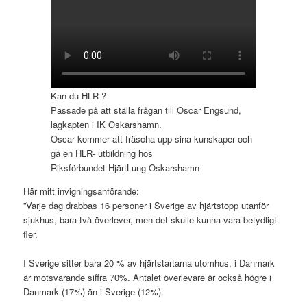
Kan du HLR ?
Passade på att ställa frågan till Oscar Engsund,
lagkapten i IK Oskarshamn.
Oscar kommer att fräscha upp sina kunskaper och
gå en HLR- utbildning hos
Riksförbundet HjärtLung Oskarshamn
Här mitt invigningsanförande:
”Varje dag drabbas 16 personer i Sverige av hjärtstopp utanför
sjukhus, bara två överlever, men det skulle kunna vara betydligt
fler.
I Sverige sitter bara 20 % av hjärtstartarna utomhus, i Danmark
är motsvarande siffra 70%. Antalet överlevare är också högre i
Danmark (17%) än i Sverige (12%).