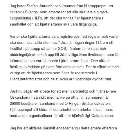
Jag heter Stefan Jutterdal och kommer från Hjärtuppropet, ett
initiativ i Sverige, som arbetar för att alla ska lära sig hjärt-
lungräddning (HLR), att det ska finnas fler hjärtstartare i
samhället och att hjärtstartarna ska vara tillgängliga.
Varför ska hjärtstartarna vara registrerade i ett register och varför
ska dom helst sitta utomhus? Jo, när någon ringer 112 om ett
inträffat hjärtstopp så larmar SOS, förutom ambulans och
räddningstjänst också upp till 30 frivilliga Sms-livräddare, som får
information om var närmaste hjärtstartare finns. Och ofta är
frivilliga livräddare på plats före ambulansen. Det är alltså oerhört
viktigt att de hjärtstartare som finns är registrerade i
Hjärtstartarregistret och helst även är tillgängliga dygnet runt.
Just nu pågår ett arbete för ett mer hjärtvänligt och hjärtsäkrare
Oskarshamn, särskilt med tanke på att vi till sommaren får
25000 besökare i samband med O-Ringen Smålandskusten.
Hjärtuppropet vill bidra till det arbetet och arbetar tillsammans
med andra organisationer för ett mer hjärtvänligt Oskarshamn.
Jag har ett alldeles särskilt engagemang i detta arbete eftersom