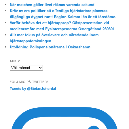
När matchen gäller livet räknas varenda sekund
Kräv av era politiker att offentliga hjärtstartare placeras
tillgängliga dygnet runt! Region Kalmar län är ett föredöme.
Varför behövs det ett hjärtupprop? Gästpresentation vid
medlemsmöte med Fysioterapeuterna Östergötland 260601
Allt mer fokus på överlevare och närstående inom
hjärtstoppsforskningen
Utbildning Polispensionärerna i Oskarshamn
ARKIV
Arkiv
FÖLJ MIG PÅ TWITTER!
Tweets by @StefanJutterdal