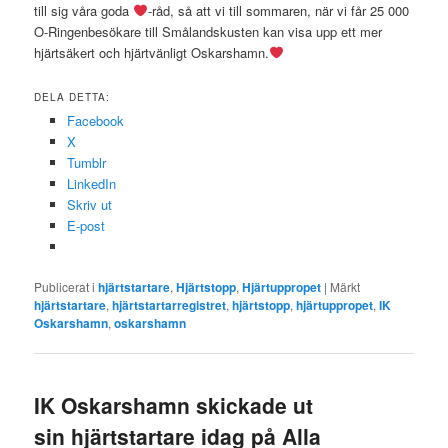
till sig våra goda
-råd, så att vi till sommaren, när vi får 25 000
O-Ringenbesökare till Smålandskusten kan visa upp ett mer
hjärtsäkert och hjärtvänligt Oskarshamn.
DELA DETTA:
Facebook
X
Tumblr
LinkedIn
Skriv ut
E-post
Publicerat i
hjärtstartare
,
Hjärtstopp
,
Hjärtuppropet
|
Märkt
hjärtstartare
,
hjärtstartarregistret
,
hjärtstopp
,
hjärtuppropet
,
IK
Oskarshamn
,
oskarshamn
IK Oskarshamn skickade ut
sin hjärtstartare idag på Alla