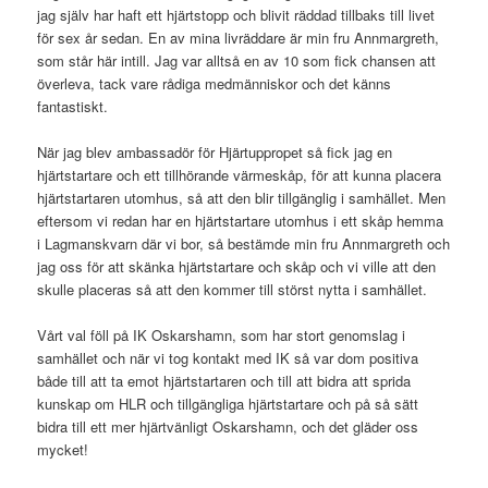
jag själv har haft ett hjärtstopp och blivit räddad tillbaks till livet
för sex år sedan. En av mina livräddare är min fru Annmargreth,
som står här intill. Jag var alltså en av 10 som fick chansen att
överleva, tack vare rådiga medmänniskor och det känns
fantastiskt.
När jag blev ambassadör för Hjärtuppropet så fick jag en
hjärtstartare och ett tillhörande värmeskåp, för att kunna placera
hjärtstartaren utomhus, så att den blir tillgänglig i samhället. Men
eftersom vi redan har en hjärtstartare utomhus i ett skåp hemma
i Lagmanskvarn där vi bor, så bestämde min fru Annmargreth och
jag oss för att skänka hjärtstartare och skåp och vi ville att den
skulle placeras så att den kommer till störst nytta i samhället.
Vårt val föll på IK Oskarshamn, som har stort genomslag i
samhället och när vi tog kontakt med IK så var dom positiva
både till att ta emot hjärtstartaren och till att bidra att sprida
kunskap om HLR och tillgängliga hjärtstartare och på så sätt
bidra till ett mer hjärtvänligt Oskarshamn, och det gläder oss
mycket!