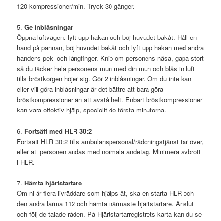
120 kompressioner/min. Tryck 30 gånger.
5.
Ge inblåsningar
Öppna luftvägen: lyft upp hakan och böj huvudet bakåt. Håll en
hand på pannan, böj huvudet bakåt och lyft upp hakan med andra
handens pek- och långfinger. Knip om personens näsa, gapa stort
så du täcker hela personens mun med din mun och blås in luft
tills bröstkorgen höjer sig. Gör 2 inblåsningar. Om du inte kan
eller vill göra inblåsningar är det bättre att bara göra
bröstkompressioner än att avstå helt. Enbart bröstkompressioner
kan vara effektiv hjälp, speciellt de första minuterna.
6.
Fortsätt med HLR 30:2
Fortsätt HLR 30:2 tills ambulanspersonal/räddningstjänst tar över,
eller att personen andas med normala andetag. Minimera avbrott
i HLR.
7.
Hämta hjärtstartare
Om ni är flera livräddare som hjälps åt, ska en starta HLR och
den andra larma 112 och hämta närmaste hjärtstartare. Anslut
och följ de talade råden. På Hjärtstartarregistrets karta kan du se