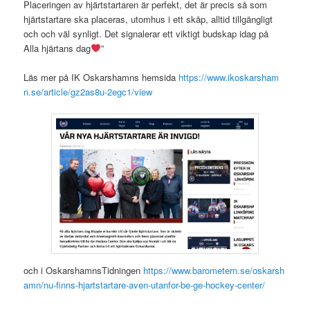
Placeringen av hjärtstartaren är perfekt, det är precis så som
hjärtstartare ska placeras, utomhus i ett skåp, alltid tillgängligt
och och väl synligt. Det signalerar ett viktigt budskap idag på
Alla hjärtans dag
”
Läs mer på IK Oskarshamns hemsida
https://www.ikoskarsham
n.se/article/gz2as8u-2egc1/view
och i OskarshamnsTidningen
https://www.barometern.se/oskarsh
amn/nu-finns-hjartstartare-aven-utanfor-be-ge-hockey-center/