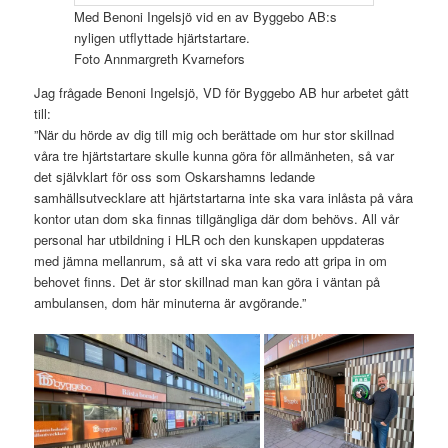
Med Benoni Ingelsjö vid en av Byggebo AB:s
nyligen utflyttade hjärtstartare.
Foto Annmargreth Kvarnefors
Jag frågade Benoni Ingelsjö, VD för Byggebo AB hur arbetet gått
till:
”När du hörde av dig till mig och berättade om hur stor skillnad
våra tre hjärtstartare skulle kunna göra för allmänheten, så var
det självklart för oss som Oskarshamns ledande
samhällsutvecklare att hjärtstartarna inte ska vara inlåsta på våra
kontor utan dom ska finnas tillgängliga där dom behövs. All vår
personal har utbildning i HLR och den kunskapen uppdateras
med jämna mellanrum, så att vi ska vara redo att gripa in om
behovet finns. Det är stor skillnad man kan göra i väntan på
ambulansen, dom här minuterna är avgörande.”