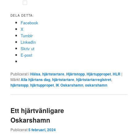
DELA DETTA:
Facebook
X
Tumblr
LinkedIn
Skriv ut
E-post
Publicerat i
Hälsa
,
hjärtstartare
,
Hjärtstopp
,
Hjärtuppropet
,
HLR
|
Märkt
Alla hjärtans dag
,
hjärtstartare
,
hjärtstartarregistret
,
hjärtstopp
,
hjärtuppropet
,
IK Oskarshamn
,
oskarshamn
Ett hjärtvänligare
Oskarshamn
Publicerat
5 februari, 2024