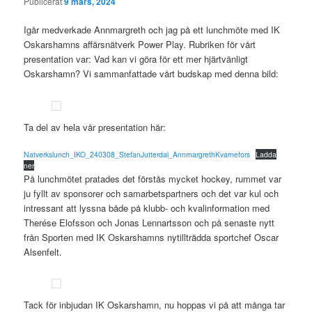
Publicerat
9 mars, 2024
Igår medverkade Annmargreth och jag på ett lunchmöte med IK
Oskarshamns affärsnätverk Power Play. Rubriken för vårt
presentation var: Vad kan vi göra för ett mer hjärtvänligt
Oskarshamn? Vi sammanfattade vårt budskap med denna bild:
Ta del av hela vår presentation här:
Natverkslunch_IKO_240308_StefanJutterdal_AnnmargrethKvarnefors
Ladda
ner
På lunchmötet pratades det förstås mycket hockey, rummet var
ju fyllt av sponsorer och samarbetspartners och det var kul och
intressant att lyssna både på klubb- och kvalinformation med
Therése Elofsson och Jonas Lennartsson och på senaste nytt
från Sporten med IK Oskarshamns nytillträdda sportchef Oscar
Alsenfelt.
Tack för inbjudan IK Oskarshamn, nu hoppas vi på att många tar