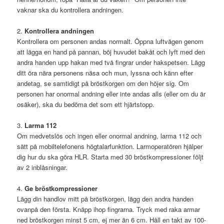
vaknar ska du kontrollera andningen.
2.
Kontrollera andningen
Kontrollera om personen andas normalt. Öppna luftvägen genom
att lägga en hand på pannan, böj huvudet bakåt och lyft med den
andra handen upp hakan med två fingrar under hakspetsen. Lägg
ditt öra nära personens näsa och mun, lyssna och känn efter
andetag, se samtidigt på bröstkorgen om den höjer sig. Om
personen har onormal andning eller inte andas alls (eller om du är
osäker), ska du bedöma det som ett hjärtstopp.
3.
Larma 112
Om medvetslös och ingen eller onormal andning, larma 112 och
sätt på mobiltelefonens högtalarfunktion. Larmoperatören hjälper
dig hur du ska göra HLR. Starta med 30 bröstkompressioner följt
av 2 inblåsningar.
4.
Ge bröstkompressioner
Lägg din handlov mitt på bröstkorgen, lägg den andra handen
ovanpå den första. Knäpp ihop fingrarna. Tryck med raka armar
ned bröstkorgen minst 5 cm, ej mer än 6 cm. Håll en takt av 100-