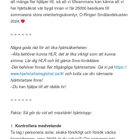
att många fler hjälper till, så att vi tillsammans kan känna att vi
har hjärtsäkrat vår bygd innan vi får 25000 besökare till
sommarens stora orienteringsäventyr, O-Ringen Smålandskusten
2024.
= = = = = =
Några goda råd för att öka hjärtsäkerheten:
–
Alla behöver kunna HLR, det är lika viktigt som att kunna
simma. Lär dig HLR och bli gärna Sms-livräddare.
-Det behöver finnas fler tillgängliga hjärtstartare. Gå in på
https://
www.hjartstartarregistret.se/#/
och kolla var din närmaste
hjärtstartare finns!
–
Du kan hjälpa till att rädda liv!
= = = = = =
Fakta: Så gör du vid ett misstänkt hjärtstopp:
1.
Kontrollera medvetande
Ta tag i personens axlar, skaka försiktigt och försök väcka
henne/honom, ropa ”Hallå är du vaken?” Om personen inte