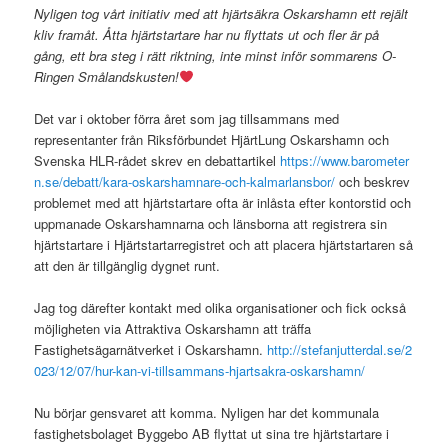
Nyligen tog vårt initiativ med att hjärtsäkra Oskarshamn ett rejält
kliv framåt. Åtta hjärtstartare har nu flyttats ut och fler är på
gång, ett bra steg i rätt riktning, inte minst inför sommarens O-
Ringen Smålandskusten!
Det var i oktober förra året som jag tillsammans med
representanter från Riksförbundet HjärtLung Oskarshamn och
Svenska HLR-rådet skrev en debattartikel
https://www.barometer
n.se/debatt/kara-oskarshamnare-och-kalmarlansbor/
och beskrev
problemet med att hjärtstartare ofta är inlåsta efter kontorstid och
uppmanade Oskarshamnarna och länsborna att registrera sin
hjärtstartare i Hjärtstartarregistret och att placera hjärtstartaren så
att den är tillgänglig dygnet runt.
Jag tog därefter kontakt med olika organisationer och fick också
möjligheten via Attraktiva Oskarshamn att träffa
Fastighetsägarnätverket i Oskarshamn.
http://stefanjutterdal.se/2
023/12/07/hur-kan-vi-tillsammans-hjartsakra-oskarshamn/
Nu börjar gensvaret att komma. Nyligen har det kommunala
fastighetsbolaget Byggebo AB flyttat ut sina tre hjärtstartare i