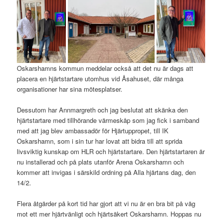
Oskarshamns kommun meddelar också att det nu är dags att
placera en hjärtstartare utomhus vid Åsahuset, där många
organisationer har sina mötesplatser.
Dessutom har Annmargreth och jag beslutat att skänka den
hjärtstartare med tillhörande värmeskåp som jag fick i samband
med att jag blev ambassadör för Hjärtuppropet, till IK
Oskarshamn, som i sin tur har lovat att bidra till att sprida
livsviktig kunskap om HLR och hjärtstartare. Den hjärtstartaren är
nu installerad och på plats utanför Arena Oskarshamn och
kommer att invigas i särskild ordning på Alla hjärtans dag, den
14/2.
Flera åtgärder på kort tid har gjort att vi nu är en bra bit på väg
mot ett mer hjärtvänligt och hjärtsäkert Oskarshamn. Hoppas nu