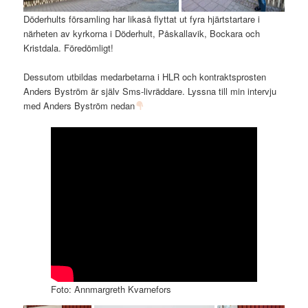
Döderhults församling har likaså flyttat ut fyra hjärtstartare i
närheten av kyrkorna i Döderhult, Påskallavik, Bockara och
Kristdala. Föredömligt!
Dessutom utbildas medarbetarna i HLR och kontraktsprosten
Anders Byström är själv Sms-livräddare. Lyssna till min intervju
med Anders Byström nedan
Foto: Annmargreth Kvarnefors