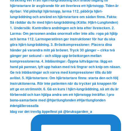
Idag var det trevlig äppelfest på @bruksgarden_a