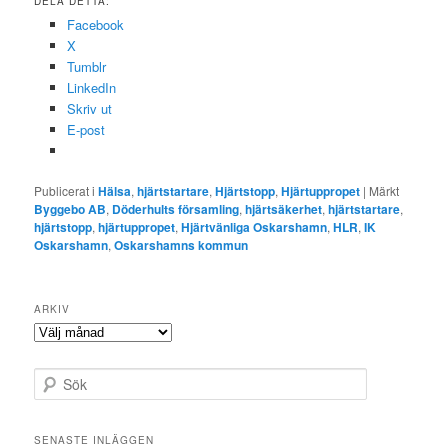
DELA DETTA:
Facebook
X
Tumblr
LinkedIn
Skriv ut
E-post
Publicerat i
Hälsa
,
hjärtstartare
,
Hjärtstopp
,
Hjärtuppropet
|
Märkt
Byggebo AB
,
Döderhults församling
,
hjärtsäkerhet
,
hjärtstartare
,
hjärtstopp
,
hjärtuppropet
,
Hjärtvänliga Oskarshamn
,
HLR
,
IK
Oskarshamn
,
Oskarshamns kommun
ARKIV
Arkiv
S
ö
k
SENASTE INLÄGGEN