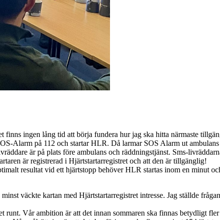
inns ingen lång tid att börja fundera hur jag ska hitta närmaste tillgäng
 SOS-Alarm på 112 och startar HLR. Då larmar SOS Alarm ut ambulans o
vräddare är på plats före ambulans och räddningstjänst. Sms-livräddarna 
rtaren är registrerad i Hjärtstartarregistret och att den är tillgänglig!
imalt resultat vid ett hjärtstopp behöver HLR startas inom en minut och
minst väckte kartan med Hjärtstartarregistret intresse. Jag ställde frågan,
net runt. Vår ambition är att det innan sommaren ska finnas betydligt fle