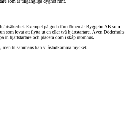
re som är tillgängliga dygnet runt.
 ökad hjärtsäkerhet. Exempel på goda föredömen är Byggebo AB som
 som lovat att flytta ut en eller två hjärtstartare. Även Döderhults
 köpa in hjärtstartare och placera dom i skåp utomhus.
äkert, men tillsammans kan vi åstadkomma mycket!