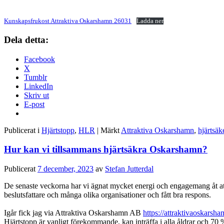
Kunskapsfrukost Attraktiva Oskarshamn 26031
Ladda ner
Dela detta:
Facebook
X
Tumblr
LinkedIn
Skriv ut
E-post
Publicerat i
Hjärtstopp
,
HLR
|
Märkt
Attraktiva Oskarshamn
,
hjärtsäk
Hur kan vi tillsammans hjärtsäkra Oskarshamn?
Publicerat
7 december, 2023
av
Stefan Jutterdal
De senaste veckorna har vi ägnat mycket energi och engagemang åt at
beslutsfattare och många olika organisationer och fått bra respons.
Igår fick jag via Attraktiva Oskarshamn AB
https://attraktivaoskarsh
Hjärtstopp är vanligt förekommande, kan inträffa i alla åldrar och 70 