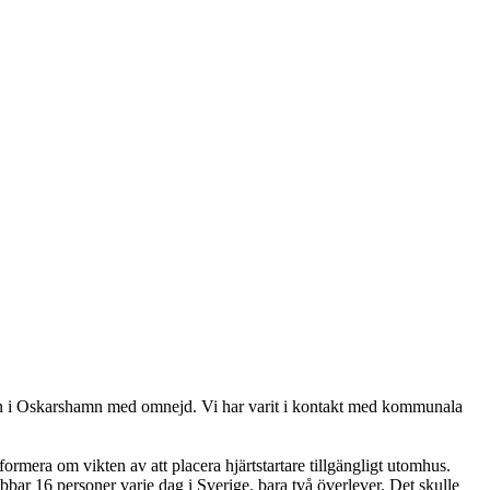
ten i Oskarshamn med omnejd. Vi har varit i kontakt med kommunala
ormera om vikten av att placera hjärtstartare tillgängligt utomhus.
bbar 16 personer varje dag i Sverige, bara två överlever. Det skulle