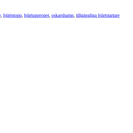
e
,
hjärtstopp
,
hjärtuppropet
,
oskarshamn
,
tillgängliga hjärtstartare