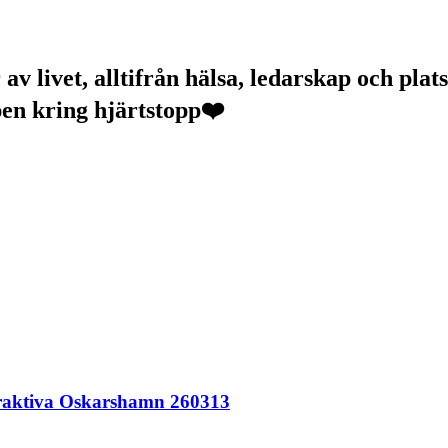
v livet, alltifrån hälsa, ledarskap och plats
pen kring hjärtstopp❤️
ttraktiva Oskarshamn 260313