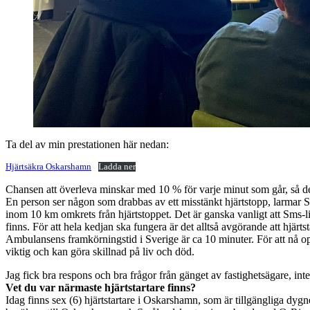
Ta del av min prestationen här nedan:
Hjärtsäkra Oskarshamn
Ladda ner
Chansen att överleva minskar med 10 % för varje minut som går, så det f
En person ser någon som drabbas av ett misstänkt hjärtstopp, larmar
inom 10 km omkrets från hjärtstoppet. Det är ganska vanligt att Sms-li
finns. För att hela kedjan ska fungera är det alltså avgörande att hjärtsta
Ambulansens framkörningstid i Sverige är ca 10 minuter. För att nå opt
viktig och kan göra skillnad på liv och död.
Jag fick bra respons och bra frågor från gänget av fastighetsägare, inte 
Vet du var närmaste hjärtstartare finns?
Idag finns sex (6) hjärtstartare i Oskarshamn, som är tillgängliga dyg