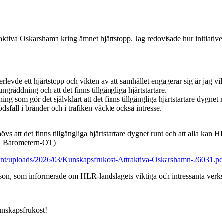
ktiva Oskarshamn kring ämnet hjärtstopp. Jag redovisade hur initiativet 
rlevde ett hjärtstopp och vikten av att samhället engagerar sig är jag vil
lungräddning och att det finns tillgängliga hjärtstartare.
tning som gör det självklart att det finns tillgängliga hjärtstartare dygnet
sfall i bränder och i trafiken väckte också intresse.
övs att det finns tillgängliga hjärtstartare dygnet runt och att alla kan
 i Barometern-OT)
ontent/uploads/2026/03/Kunskapsfrukost-Attraktiva-Oskarshamn-26031.p
on, som informerade om HLR-landslagets viktiga och intressanta ver
kunskapsfrukost!