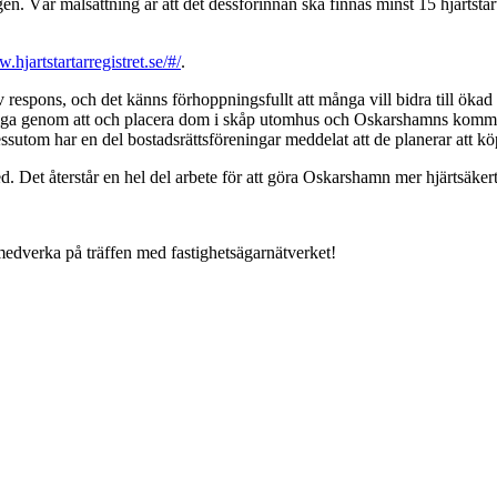
Vår målsättning är att det dessförinnan ska finnas minst 15 hjärtstarta
.hjartstartarregistret.se/#/
.
tiv respons, och det känns förhoppningsfullt att många vill bidra till
ängliga genom att och placera dom i skåp utomhus och Oskarshamns kommun
re. Dessutom har en del bostadsrättsföreningar meddelat att de planerar att
 med. Det återstår en hel del arbete för att göra Oskarshamn mer hjärts
 medverka på träffen med fastighetsägarnätverket!