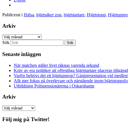
Publicerat i
Hälsa
,
hjärtsäker zon
,
hjärtstartare
,
Hjärtstopp
,
Hjärtuppro
Arkiv
Arkiv
Sök
Senaste inläggen
När matchen gäller livet räknas varenda sekund
Kräv av era politiker att offentliga hjärtstartare placeras tillgä
Varför behövs det ett hjärtupprop? Gästpresentation vid medl
Allt mer fokus på överlevare och närstående inom hjärtstoppsf
Utbildning Polispensionärerna i Oskarshamn
Arkiv
Arkiv
Följ mig på Twitter!