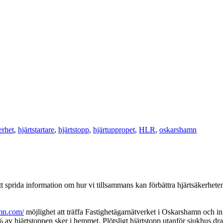
erhet
,
hjärtstartare
,
hjärtstopp
,
hjärtuppropet
,
HLR
,
oskarshamn
t sprida information om hur vi tillsammans kan förbättra hjärtsäkerhe
amn.com/
möjlighet att träffa Fastighetägarnätverket i Oskarshamn och inf
% av hjärtstoppen sker i hemmet. Plötsligt hjärtstopp utanför sjukhus dra