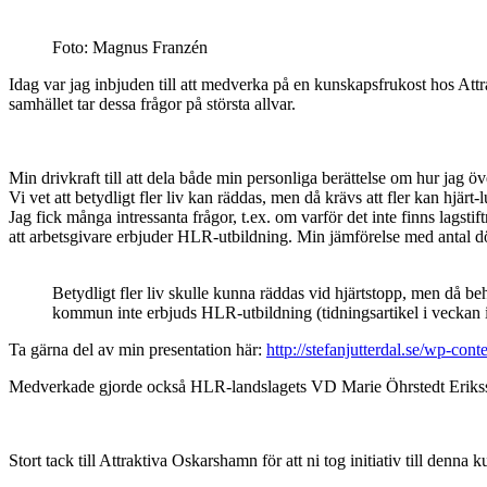
Foto: Magnus Franzén
Idag var jag inbjuden till att medverka på en kunskapsfrukost hos Attra
samhället tar dessa frågor på största allvar.
Min drivkraft till att dela både min personliga berättelse om hur jag öve
Vi vet att betydligt fler liv kan räddas, men då krävs att fler kan hjärt-
Jag fick många intressanta frågor, t.ex. om varför det inte finns lagstif
att arbetsgivare erbjuder HLR-utbildning. Min jämförelse med antal död
Betydligt fler liv skulle kunna räddas vid hjärtstopp, men då beh
kommun inte erbjuds HLR-utbildning (tidningsartikel i veckan
Ta gärna del av min presentation här:
http://stefanjutterdal.se/wp-c
Medverkade gjorde också HLR-landslagets VD Marie Öhrstedt Erikss
Stort tack till Attraktiva Oskarshamn för att ni tog initiativ till denna 