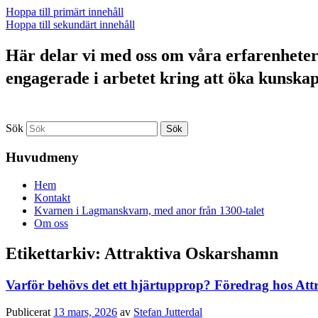
Hoppa till primärt innehåll
Hoppa till sekundärt innehåll
Här delar vi med oss om våra erfarenheter a
engagerade i arbetet kring att öka kunska
Sök
Huvudmeny
Hem
Kontakt
Kvarnen i Lagmanskvarn, med anor från 1300-talet
Om oss
Etikettarkiv:
Attraktiva Oskarshamn
Varför behövs det ett hjärtupprop? Föredrag hos A
Publicerat
13 mars, 2026
av
Stefan Jutterdal