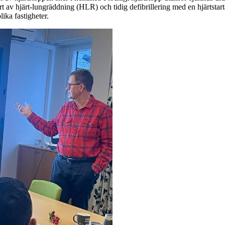
art av hjärt-lungräddning (HLR) och tidig defibrillering med en hjärtsta
lika fastigheter.