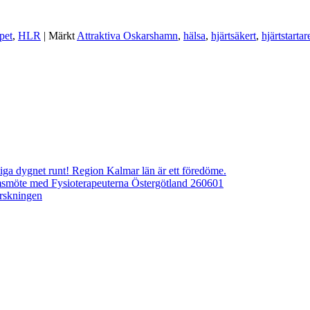
pet
,
HLR
|
Märkt
Attraktiva Oskarshamn
,
hälsa
,
hjärtsäkert
,
hjärtstartar
ngliga dygnet runt! Region Kalmar län är ett föredöme.
emsmöte med Fysioterapeuterna Östergötland 260601
orskningen