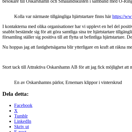
besökare till Oskarshamn och Smålandskusten i samband med O-Ringen. 
Kolla var närmaste tillgängliga hjärtstartare finns här
https://www
I kontakterna med olika organisationer har vi upplevt en hel del posi
snabbt bestämde sig för att göra samtliga sina tre hjärtstartare tillg
församling ställer sig positiva till att flytta ut befintliga hjärtstarta
Nu hoppas jag att fastighetsägarna blir ytterligare en kraft att räkna
Stort tack till Attraktiva Oskarshamn AB för att jag fick möjlighet att
En av Oskarshamns pärlor, Ernemars klippor i vinterskrud
Dela detta:
Facebook
X
Tumblr
LinkedIn
Skriv ut
E-post