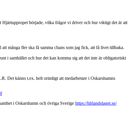
Hjärtuppropet började, vilka frågor vi driver och hur viktigt det är att
l att många fler ska få samma chans som jag fick, att få livet tillbaka.
 runt i samhället och hur det kan komma sig att det inte är obligatoriskt
 HLR. Det känns t.ex. helt orimligt att medarbetare i Oskarshamns
df
ksamhet i Oskarshamn och övriga Sverige
https://hlrlandslaget.se/